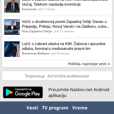
slučaj, Telekom nastavlja investicije
Euronews
pre 1 minut
Vučić u dvodnevnoj poseti Zapadnoj Srbiji: Danas u
Prijepolju, Priboju, Novoj Varoši i na Zlatiboru, sutra u
Ivanjici i Arilju
Glas Zapadne Srbije
pre 11 minuta
Lučić o zabrani ulaska na KiM: Žalosna i apsurdna
odluka, formiraću međunarodni pravni tim
Newsmax Balkans
pre 6 minuta
Politika, najnovije vesti
»
Ћирилица
Korisnička podešavanja
Preuzmite Naslovi.net Android
aplikaciju
Vesti
TV program
Vreme