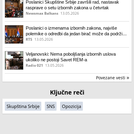
Poslanici Skupštine Srbije završili rad, nastavak
rasprave o setu izbornih zakona u četvrtak
Newsmax Balkans
13.05.2026
Poslanici o izmenama izbornih zakona, najviše
polemike o odredbi da jedan birač može da podrži
više lista
RTS
13.05.2026
Veljanovski: Nema poboljšanja izbornih uslova
ukoliko ne postoji Savet REM-a
Radio 021
13.05.2026
Povezane vesti
»
Ključne reči
Skupština Srbije
SNS
Opozicija