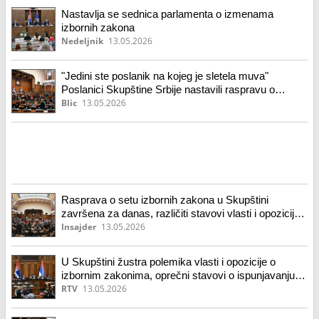
Nastavlja se sednica parlamenta o izmenama
izbornih zakona
Nedeljnik
13.05.2026
"Jedini ste poslanik na kojeg je sletela muva"
Poslanici Skupštine Srbije nastavili raspravu o
izmenama seta izbornih zakona, Janjić i Jovanov u
Blic
13.05.2026
klinču (video)
Rasprava o setu izbornih zakona u Skupštini
završena za danas, različiti stavovi vlasti i opozicije
o ključnim izmenama
Insajder
13.05.2026
U Skupštini žustra polemika vlasti i opozicije o
izbornim zakonima, oprečni stavovi o ispunjavanju
preporuka ODIHR-a
RTV
13.05.2026