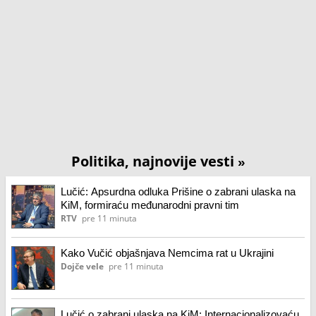
Politika, najnovije vesti
»
Lučić: Apsurdna odluka Prišine o zabrani ulaska na
KiM, formiraću međunarodni pravni tim
RTV
pre 11 minuta
Kako Vučić objašnjava Nemcima rat u Ukrajini
Dojče vele
pre 11 minuta
Lučić o zabrani ulaska na KiM: Internacionalizovaću