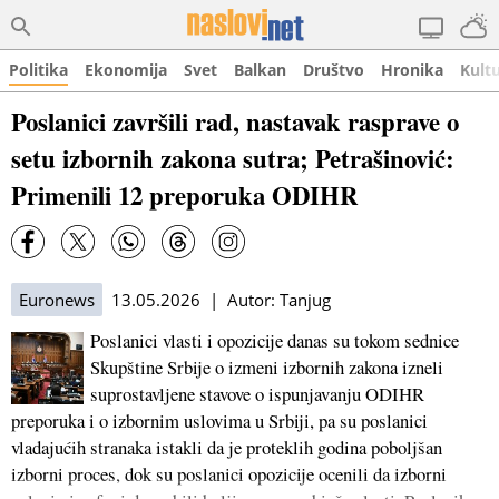
Politika
Ekonomija
Svet
Balkan
Društvo
Hronika
Kult
Poslanici završili rad, nastavak rasprave o
setu izbornih zakona sutra; Petrašinović:
Primenili 12 preporuka ODIHR
Euronews
13.05.2026 | Autor: Tanjug
Poslanici vlasti i opozicije danas su tokom sednice
Skupštine Srbije o izmeni izbornih zakona izneli
suprostavljene stavove o ispunjavanju ODIHR
preporuka i o izbornim uslovima u Srbiji, pa su poslanici
vladajućih stranaka istakli da je proteklih godina poboljšan
izborni proces, dok su poslanici opozicije ocenili da izborni