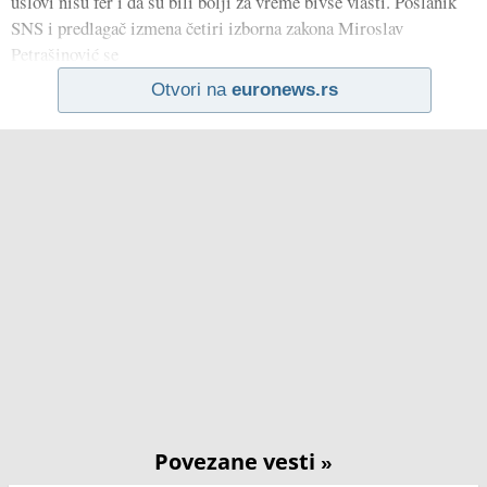
uslovi nisu fer i da su bili bolji za vreme bivše vlasti. Poslanik
SNS i predlagač izmena četiri izborna zakona Miroslav
Petrašinović se
Otvori na
euronews.rs
Povezane vesti
»