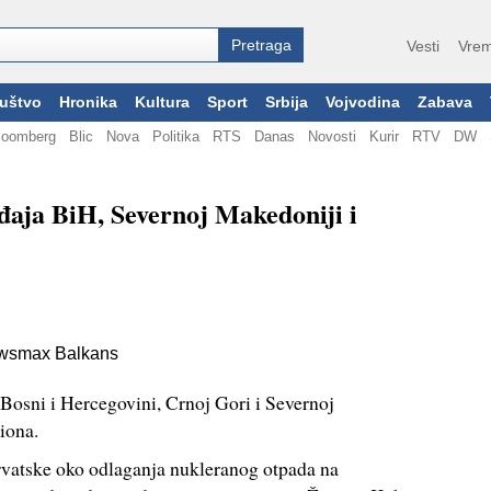
Vesti
Vrem
uštvo
Hronika
Kultura
Sport
Srbija
Vojvodina
Zabava
loomberg
Blic
Nova
Politika
RTS
Danas
Novosti
Kurir
RTV
DW
đaja BiH, Severnoj Makedoniji i
wsmax Balkans
 Bosni i Hercegovini, Crnoj Gori i Severnoj
iona.
rvatske oko odlaganja nukleranog otpada na