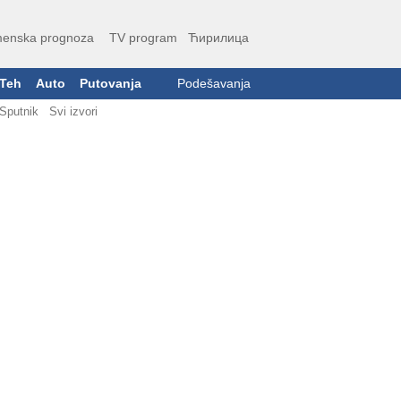
enska prognoza
TV program
Ћирилица
Teh
Auto
Putovanja
Podešavanja
Sputnik
Svi izvori