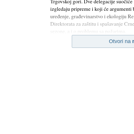
Trgovskoj gori. Dve delegacije suočić
izgledaju pripreme i koji će argumenti b
uređenje, građevinarstvo i ekologiju R
Direktorata za zaštitu i spašavanje Cr
sezone, a i o problemu sa požarima.
Otvori na