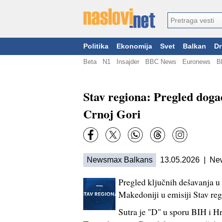
Politika
Ekonomija
Svet
Balkan
Dr
Beta
N1
Insajder
BBC News
Euronews
B
Stav regiona: Pregled doga
Crnoj Gori
Newsmax Balkans
13.05.2026 | Ne
Pregled ključnih dešavanja u
Makedoniji u emisiji Stav reg
Sutra je "D" u sporu BIH i H