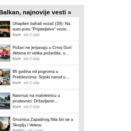
Balkan, najnovije vesti »
Uhapšen bahati vozač (39): Na
auto-putu "Prijateljstvo" vozio
suprotnim smerom, pao tri dana
Kurir
pre 2 sata
kasnije
Požari ne jenjavaju u Crnoj Gori:
Aktivna tri velika požarišta, u
gašenju angažovani avioni i
Kurir
pre 2 sata
helikopter
85 godina od pogroma u
Prebilovcima: Srpski narod u
molitvi odaje poštu stradalim
Kurir
pre 2 sata
mučenicima! Da se ne zaboravi!
Nasrnuo na maloletnicu u
prodavnici: Državljanin
Azerbejdžana uhapšen u Kotoru,
Kurir
pre 2 sata
optužen za teško krivično delo
Groznica Zapadnog Nila širi se u
Skoplju i Velesu
Politika
pre 2 sata