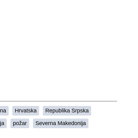
ina
Hrvatska
Republika Srpska
ja
požar
Severna Makedonija