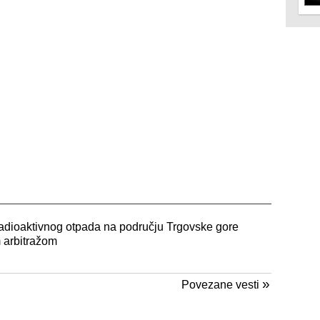
 radioaktivnog otpada na području Trgovske gore
 arbitražom
»
Povezane vesti