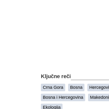
Ključne reči
Crna Gora
Bosna
Hercegov
Bosna i Hercegovina
Makedoni
Ekologija