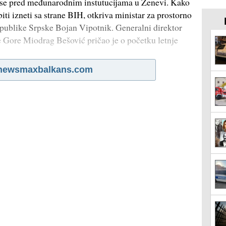
e se pred međunarodnim instutucijama u Ženevi. Kako
iti izneti sa strane BIH, otkriva ministar za prostorno
epublike Srpske Bojan Vipotnik. Generalni direktor
ne Gore Miodrag Bešović pričao je o početku letnje
newsmaxbalkans.com