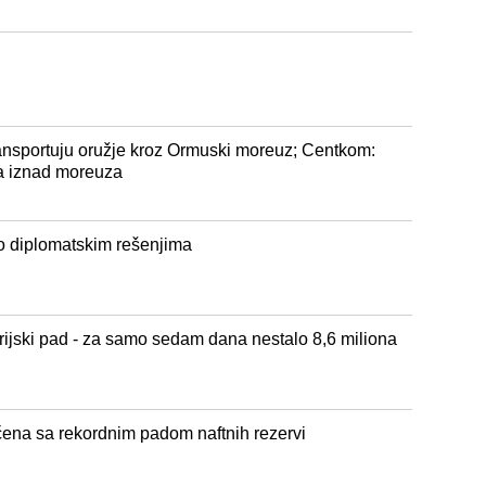
ansportuju oružje kroz Ormuski moreuz; Centkom:
ra iznad moreuza
 diplomatskim rešenjima
orijski pad - za samo sedam dana nestalo 8,6 miliona
ena sa rekordnim padom naftnih rezervi