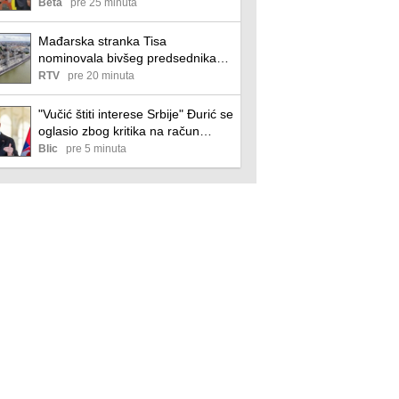
znači odricanje od sopstvenih
Beta
pre 25 minuta
stavova
Mađarska stranka Tisa
nominovala bivšeg predsednika
Vrhovnog suda za predsednika
RTV
pre 20 minuta
"Vučić štiti interese Srbije" Đurić se
oglasio zbog kritika na račun
predsednika zbog sastanka sa
Blic
pre 5 minuta
Zelenskim: "To je licemerno i
oportunistički"