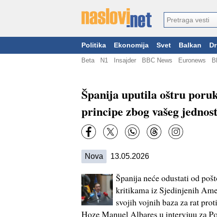
Politika
Ekonomija
Svet
Balkan
Dr
Beta
N1
Insajder
BBC News
Euronews
B
Španija uputila oštru por
principe zbog vašeg jednos
Nova
13.05.2026
Španija neće odustati od poš
kritikama iz Sjedinjenih Ame
svojih vojnih baza za rat prot
Hoze Manuel Albares u intervjuu za Pol