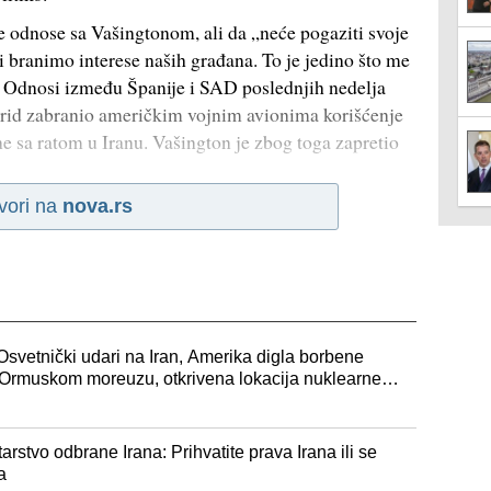
e odnose sa Vašingtonom, ali da „neće pogaziti svoje
i branimo interese naših građana. To je jedino što me
e. Odnosi između Španije i SAD poslednjih nedelja
drid zabranio američkim vojnim avionima korišćenje
e sa ratom u Iranu. Vašington je zbog toga zapretio
vori na
nova.rs
 Osvetnički udari na Iran, Amerika digla borbene
 Ormuskom moreuzu, otkrivena lokacija nuklearne
arstvo odbrane Irana: Prihvatite prava Irana ili se
a