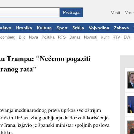
Vesti
Vrem
uštvo
Hronika
Kultura
Sport
Srbija
Vojvodina
Zabava
loomberg
Blic
Nova
Politika
RTS
Danas
Novosti
Kurir
RTV
DW
uku Trampu: "Nećemo pogaziti
tranog rata"
tovanja međunarodnog prava uprkos sve oštrijim
ričkih Država zbog odbijanja da dozvoli korišćenje
iv Irana, izjavio je španski ministar spoljnih poslova
itiko.