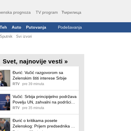
enska prognoza
TV program
Ћирилица
Teh
Auto
Putovanja
Podešavanja
Sputnik
Svi izvori
Svet, najnovije vesti »
Đurić: Vučić razgovorom sa
Zelenskim štiti interese Srbije
RTV
pre 39 minuta
Vučić: Srbija principijelno podržava
Povelju UN, zahvalni na podršci
suverenitetu; Zelenski: Veoma
RTV
pre 35 minuta
cenimo podršku ukrajinskom
narodu
Đurić o kritikama posete
Zelenskog: Prijem predsednika ne