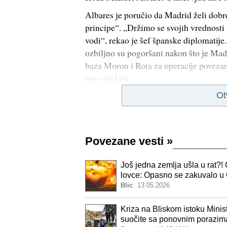
Albares je poručio da Madrid želi dobr
principe“. „Držimo se svojih vrednosti 
vodi“, rekao je šef španske diplomatij
ozbiljno su pogoršani nakon što je Ma
baza Moron i Rota za operacije povezan
trgovinskim
Ot
Povezane vesti
»
Još jedna zemlja ušla u rat?!
lovce: Opasno se zakuvalo u
podmornice (foto, video)
Blic
13.05.2026
Kriza na Bliskom istoku Minist
suočite sa ponovnim porazim