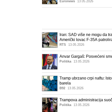
Euronews
13.05.2026
Iran: SAD više ne mogu da tr
Američki lovac F-35A patroli
RTS
13.05.2026
Anvar Gargaš: Posvećeni smo
Politika
13.05.2026
Tramp ubrzano crpi naftu: Ist
barela
B92
13.05.2026
Trampova administracija suoč
Politika
13.05.2026