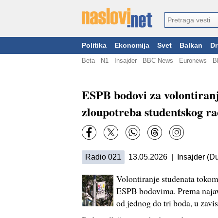
Politika
Ekonomija
Svet
Balkan
Dr
Beta
N1
Insajder
BBC News
Euronews
B
ESPB bodovi za volontiranje
zloupotreba studentskog r
Radio 021
13.05.2026 | Insajder (Du
Volontiranje studenata toko
ESPB bodovima. Prema najava
od jednog do tri boda, u zavi