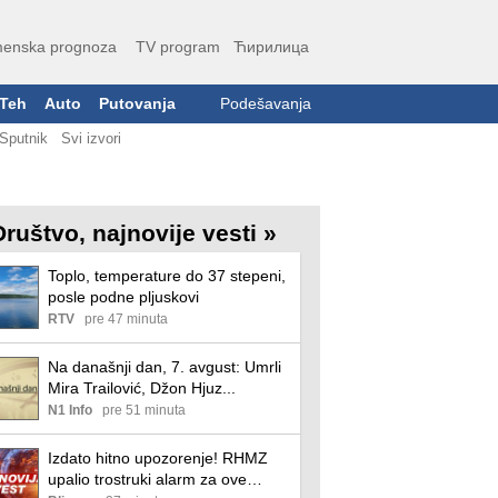
enska prognoza
TV program
Ћирилица
Teh
Auto
Putovanja
Podešavanja
Sputnik
Svi izvori
Društvo, najnovije vesti »
Toplo, temperature do 37 stepeni,
posle podne pljuskovi
RTV
pre 47 minuta
Na današnji dan, 7. avgust: Umrli
Mira Trailović, Džon Hjuz...
N1 Info
pre 51 minuta
Izdato hitno upozorenje! RHMZ
upalio trostruki alarm za ove