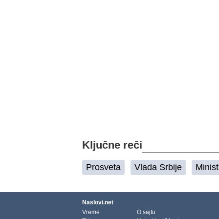
Ključne reči
Prosveta
Vlada Srbije
Minis
Naslovi.net
Vreme
O sajtu