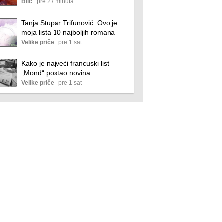
delove Srbije: Danas stižu olujni
Blic
pre 27 minuta
udari i grmljavina, a onda kreće
novi pakao
Tanja Stupar Trifunović: Ovo je
moja lista 10 najboljih romana
Velike priče
pre 1 sat
Kako je najveći francuski list
„Mond“ postao novina
establišmenta
Velike priče
pre 1 sat