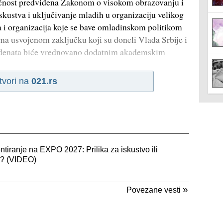
ćnost predviđena Zakonom o visokom obrazovanju i
 iskustva i uključivanje mladih u organizaciju velikog
i organizacija koje se bave omladinskom politikom
rema usvojenom zaključku koji su doneli Vlada Srbije i
tudenata biće vrednovano dodatnim akademskim
tvori na
021.rs
iranje na EXPO 2027: Prilika za iskustvo ili
a? (VIDEO)
»
Povezane vesti