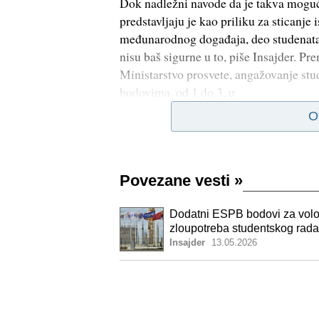
Dok nadležni navode da je takva mogu
predstavljaju je kao priliku za sticanje
međunarodnog događaja, deo studenata 
nisu baš sigurne u to, piše Insajder. P
Ministarstvo prosvete, angažovanje s
bodovima, od 1 do 3, u
O
Povezane vesti
»
Dodatni ESPB bodovi za volont
zloupotreba studentskog rad
Insajder
13.05.2026