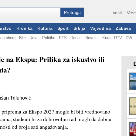
Vesti
Vrem
uštvo
Hronika
Kultura
Sport
Srbija
Vojvodina
Zabava
loomberg
Blic
Nova
Politika
RTS
Danas
Novosti
Kurir
RTV
DW
 na Ekspu: Prilika za iskustvo ili
ada?
šan Trifunović
m priprema za Ekspo 2027 moglo bi biti vrednovano
ma, studenti bi za dobrovoljni rad mogli da dobiju
snosti od broja sati angažovanja.