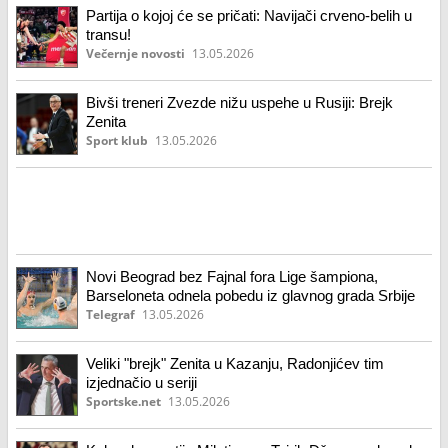
Partija o kojoj će se pričati: Navijači crveno-belih u
transu!
Večernje novosti
13.05.2026
Bivši treneri Zvezde nižu uspehe u Rusiji: Brejk
Zenita
Sport klub
13.05.2026
Novi Beograd bez Fajnal fora Lige šampiona,
Barseloneta odnela pobedu iz glavnog grada Srbije
Telegraf
13.05.2026
Veliki "brejk" Zenita u Kazanju, Radonjićev tim
izjednačio u seriji
Sportske.net
13.05.2026