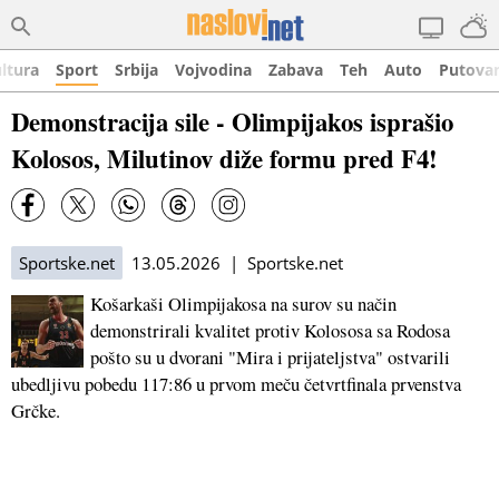
ltura
Sport
Srbija
Vojvodina
Zabava
Teh
Auto
Putova
Demonstracija sile - Olimpijakos isprašio
Kolosos, Milutinov diže formu pred F4!
Sportske.net
13.05.2026 | Sportske.net
Košarkaši Olimpijakosa na surov su način
demonstrirali kvalitet protiv Kolososa sa Rodosa
pošto su u dvorani "Mira i prijateljstva" ostvarili
ubedljivu pobedu 117:86 u prvom meču četvrtfinala prvenstva
Grčke.