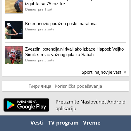
izgubila sa 75 razlike
Danas
pre 1 sat
Kecmanović poražen posle maratona
Danas
pre 2 sata
Zvezdini potencijalni rivali ako izbace Hapoel: Veljko
Simić strelac važnog gola za Sabah
Danas
pre 3 sata
Sport, najnovije vesti
»
Ћирилица
Korisnička podešavanja
Preuzmite Naslovi.net Android
aplikaciju
Vesti
TV program
Vreme