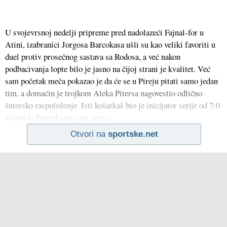
U svojevrsnoj nedelji pripreme pred nadolazeći Fajnal-for u
Atini, izabranici Jorgosa Barcokasa ušli su kao veliki favoriti u
duel protiv prosečnog sastava sa Rodosa, a već nakon
podbacivanja lopte bilo je jasno na čijoj strani je kvalitet. Već
sam početak meča pokazao je da će se u Pireju pitati samo jedan
tim, a domaćin je trojkom Aleka Pitersa nagovestio odlično
šutersko raspoloženje. Isti košarkaš bio je inicijator serije od 7:0
kojom je Barcokasov tim stigao
Otvori na
sportske.net