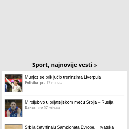
Sport, najnovije vesti
»
Munjoz se priključio treninzima Liverpula
Politika
pre 17 minuta
Miroljubivo u prijateljskom meču Srbija – Rusija
Danas
pre 57 minuta
Srbija četvrfinalu Šampionata Evrope, Hrvatska