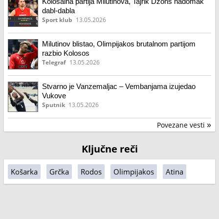
Kolosalna partija Milutinova, Tajrik Džons nadomak
dabl-dabla
Sport klub
13.05.2026
Milutinov blistao, Olimpijakos brutalnom partijom
razbio Kolosos
Telegraf
13.05.2026
Stvarno je Vanzemaljac – Vembanjama izujedao
Vukove
Sputnik
13.05.2026
Povezane vesti
»
Ključne reči
Košarka
Grčka
Rodos
Olimpijakos
Atina