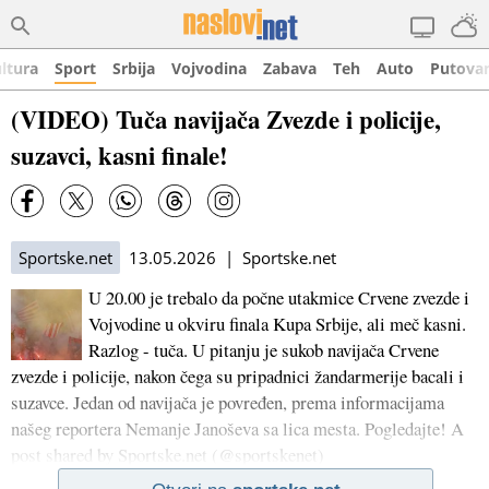
ltura
Sport
Srbija
Vojvodina
Zabava
Teh
Auto
Putova
(VIDEO) Tuča navijača Zvezde i policije,
suzavci, kasni finale!
Sportske.net
13.05.2026 | Sportske.net
U 20.00 je trebalo da počne utakmice Crvene zvezde i
Vojvodine u okviru finala Kupa Srbije, ali meč kasni.
Razlog - tuča. U pitanju je sukob navijača Crvene
zvezde i policije, nakon čega su pripadnici žandarmerije bacali i
suzavce. Jedan od navijača je povređen, prema informacijama
našeg reportera Nemanje Janoševa sa lica mesta. Pogledajte! A
post shared by Sportske.net (@sportskenet)