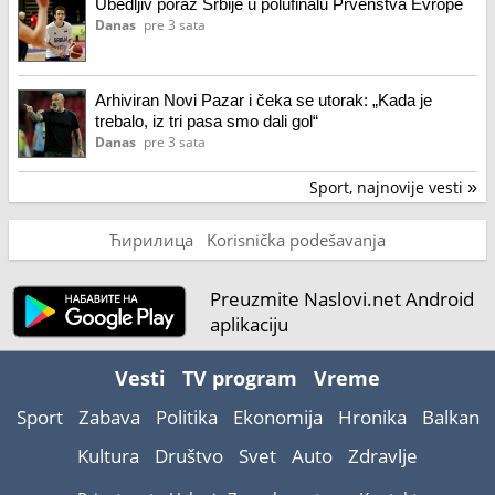
Ubedljiv poraz Srbije u polufinalu Prvenstva Evrope
Danas
pre 3 sata
Arhiviran Novi Pazar i čeka se utorak: „Kada je
trebalo, iz tri pasa smo dali gol“
Danas
pre 3 sata
Sport, najnovije vesti
»
Ћирилица
Korisnička podešavanja
Preuzmite Naslovi.net Android
aplikaciju
Vesti
TV program
Vreme
Sport
Zabava
Politika
Ekonomija
Hronika
Balkan
Kultura
Društvo
Svet
Auto
Zdravlje