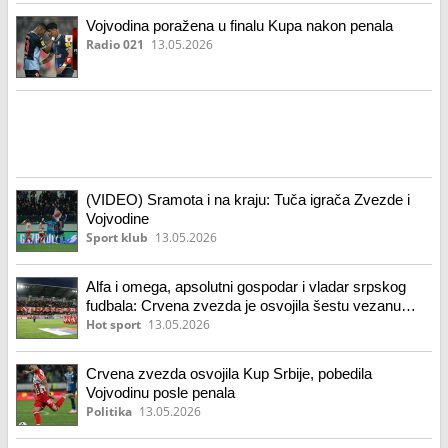
Vojvodina poražena u finalu Kupa nakon penala
Radio 021
13.05.2026
(VIDEO) Sramota i na kraju: Tuča igrača Zvezde i
Vojvodine
Sport klub
13.05.2026
Alfa i omega, apsolutni gospodar i vladar srpskog
fudbala: Crvena zvezda je osvojila šestu vezanu
duplu krunu!
Hot sport
13.05.2026
Crvena zvezda osvojila Kup Srbije, pobedila
Vojvodinu posle penala
Politika
13.05.2026