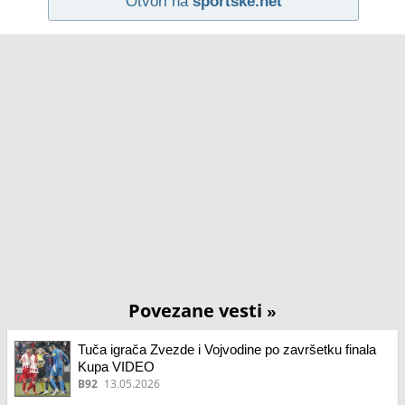
Otvori na
sportske.net
Povezane vesti
»
Tuča igrača Zvezde i Vojvodine po završetku finala
Kupa VIDEO
B92
13.05.2026