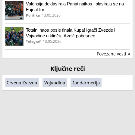
Valensija deklasirala Panatinaikos i plasirala se na
Fajnal-for
Politika
13.05.2026
Totalni haos posle finala Kupa! Igrači Zvezde i
Vojvodine u klinču, Avdić pobesneo
Telegraf
13.05.2026
Povezane vesti
»
Ključne reči
Crvena Zvezda
Vojvodina
žandarmerija