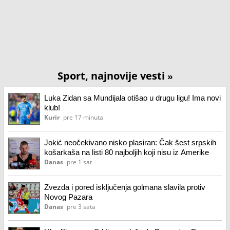
Sport, najnovije vesti
»
Luka Zidan sa Mundijala otišao u drugu ligu! Ima novi
klub!
Kurir
pre 17 minuta
Jokić neočekivano nisko plasiran: Čak šest srpskih
košarkaša na listi 80 najboljih koji nisu iz Amerike
Danas
pre 1 sat
Zvezda i pored isključenja golmana slavila protiv
Novog Pazara
Danas
pre 3 sata