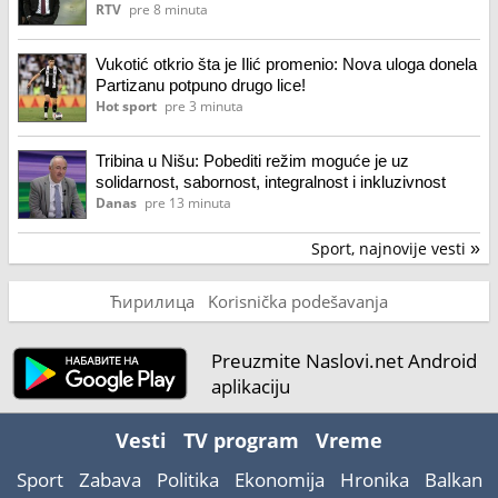
RTV
pre 8 minuta
Vukotić otkrio šta je Ilić promenio: Nova uloga donela
Partizanu potpuno drugo lice!
Hot sport
pre 3 minuta
Tribina u Nišu: Pobediti režim moguće je uz
solidarnost, sabornost, integralnost i inkluzivnost
Danas
pre 13 minuta
Sport, najnovije vesti
»
Ћирилица
Korisnička podešavanja
Preuzmite Naslovi.net Android
aplikaciju
Vesti
TV program
Vreme
Sport
Zabava
Politika
Ekonomija
Hronika
Balkan