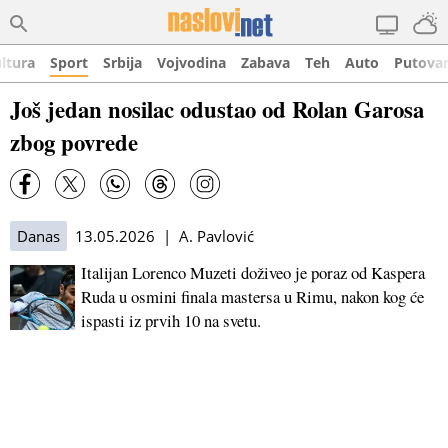
ltura
Sport
Srbija
Vojvodina
Zabava
Teh
Auto
Putova
Još jedan nosilac odustao od Rolan Garosa
zbog povrede
Danas
13.05.2026 | A. Pavlović
Italijan Lorenco Muzeti doživeo je poraz od Kaspera
Ruda u osmini finala mastersa u Rimu, nakon kog će
ispasti iz prvih 10 na svetu.