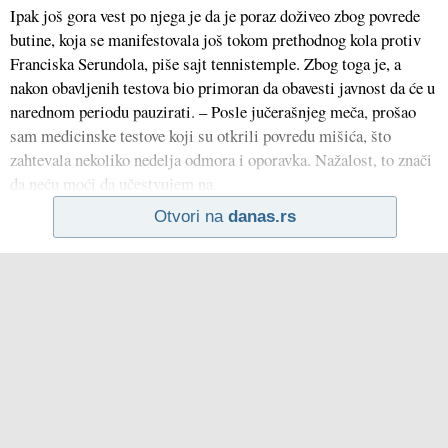
Ipak još gora vest po njega je da je poraz doživeo zbog povrede
butine, koja se manifestovala još tokom prethodnog kola protiv
Franciska Serundola, piše sajt tennistemple. Zbog toga je, a
nakon obavljenih testova bio primoran da obavesti javnost da će u
narednom periodu pauzirati. – Posle jučerašnjeg meča, prošao
sam medicinske testove koji su otkrili povredu mišića, što
zahtevala nekoliko nedelja odmora i oporavka. Nažalost, to znači
da neću moći da učestvujem na
Otvori na
danas.rs