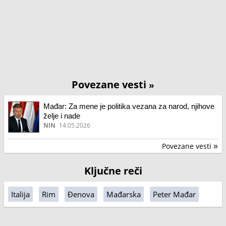
Povezane vesti
»
Mađar: Za mene je politika vezana za narod, njihove
želje i nade
NIN
14.05.2026
Povezane vesti
»
Ključne reči
Italija
Rim
Đenova
Mađarska
Peter Mađar