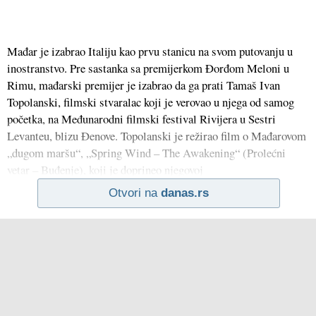
Mađar je izabrao Italiju kao prvu stanicu na svom putovanju u
inostranstvo. Pre sastanka sa premijerkom Đorđom Meloni u
Rimu, mađarski premijer je izabrao da ga prati Tamaš Ivan
Topolanski, filmski stvaralac koji je verovao u njega od samog
početka, na Međunarodni filmski festival Rivijera u Sestri
Levanteu, blizu Đenove. Topolanski je režirao film o Mađarovom
„dugom maršu“, „Spring Wind – The Awakening“ (Prolećni
vetar – Buđenje), koji je doprineo njegovoj
Otvori na
danas.rs