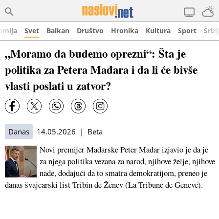
omija
Svet
Balkan
Društvo
Hronika
Kultura
Sport
Srbi
„Moramo da budemo oprezni“: Šta je
politika za Petera Mađara i da li će bivše
vlasti poslati u zatvor?
Danas
14.05.2026 | Beta
Novi premijer Mađarske Peter Mađar izjavio je da je
za njega politika vezana za narod, njihove želje, njihove
nade, dodajući da to smatra demokratijom, preneo je
danas švajcarski list Tribin de Ženev (La Tribune de Geneve).