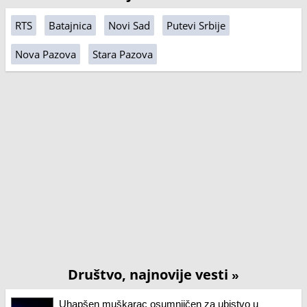
RTS
Batajnica
Novi Sad
Putevi Srbije
Nova Pazova
Stara Pazova
Društvo, najnovije vesti
»
Uhapšen muškarac osumnjičen za ubistvo u