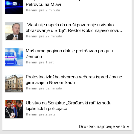
Petrovcu na Mlavi
Danas
pre 2 minuta
„Vlast nije uspela da uruši poverenje u visoko
obrazovanje u Srbiji“: Rektor Đokić najavio novu
studentsku akciju na tribini u Vrbasu
Danas
pre 27 minuta
Muškarac poginuo dok je pretrčavao prugu u
Zemunu
Danas
pre 1 sat
Protestna izložba otvorena večeras ispred Jovine
gimnazije u Novom Sadu
Danas
pre 52 minuta
Ubistvo na Senjaku: „Građanski rat“ između
lojalističkih policajaca
Danas
pre 2 sata
Društvo, najnovije vesti
»