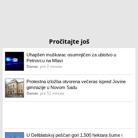
Pročitajte još
Uhapšen muškarac osumnjičen za ubistvo u
Petrovcu na Mlavi
Danas
pre 2 minuta
Protestna izložba otvorena večeras ispred Jovine
gimnazije u Novom Sadu
Danas
pre 52 minuta
U Deliblatskoj peščari gori 1.500 hektara šume i