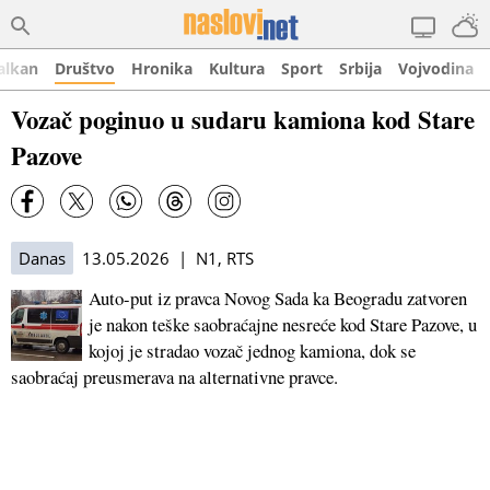
alkan
Društvo
Hronika
Kultura
Sport
Srbija
Vojvodina
Vozač poginuo u sudaru kamiona kod Stare
Pazove
Danas
13.05.2026 | N1, RTS
Auto-put iz pravca Novog Sada ka Beogradu zatvoren
je nakon teške saobraćajne nesreće kod Stare Pazove, u
kojoj je stradao vozač jednog kamiona, dok se
saobraćaj preusmerava na alternativne pravce.