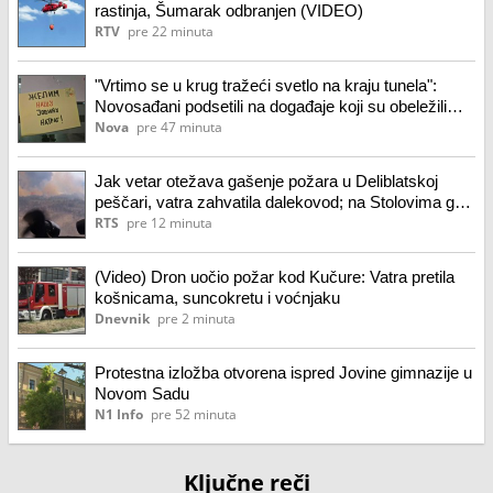
rastinja, Šumarak odbranjen (VIDEO)
RTV
pre 22 minuta
"Vrtimo se u krug tražeći svetlo na kraju tunela":
Novosađani podsetili na događaje koji su obeležili
poslednje dve godine u Jovinoj gimnaziji
Nova
pre 47 minuta
Jak vetar otežava gašenje požara u Deliblatskoj
peščari, vatra zahvatila dalekovod; na Stolovima gori
trava i listopadna šuma
RTS
pre 12 minuta
(Video) Dron uočio požar kod Kučure: Vatra pretila
košnicama, suncokretu i voćnjaku
Dnevnik
pre 2 minuta
Protestna izložba otvorena ispred Jovine gimnazije u
Novom Sadu
N1 Info
pre 52 minuta
Ključne reči