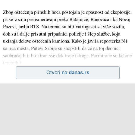
Zbog oštećenja plinskih boca postojala je opasnost od eksplozije,
pa se vozila preusmeravaju preko Batajnice, Banovaca i ka Novoj
Pazovi, javlja RTS. Na terenu su bili vatrogasci sa više vozila,
dok su i dalje prisutni pripadnici policije i šlep službe, koja
uklanja delove oštećenih kamiona. Kako je javila reporterka N1
sa lica mesta, Putevi Srbije su saopštili da će na toj deonici
saobraćaj biti blokiran sve dok traje istraga. Formirane su kolone
teretnih i
Otvori na
danas.rs