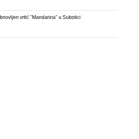
novljen vrtić "Mandarina" u Subotici