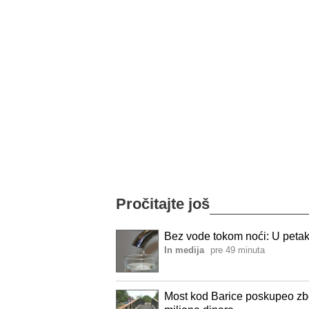
Pročitajte još
Bez vode tokom noći: U petak 
In medija
pre 49 minuta
Most kod Barice poskupeo zb