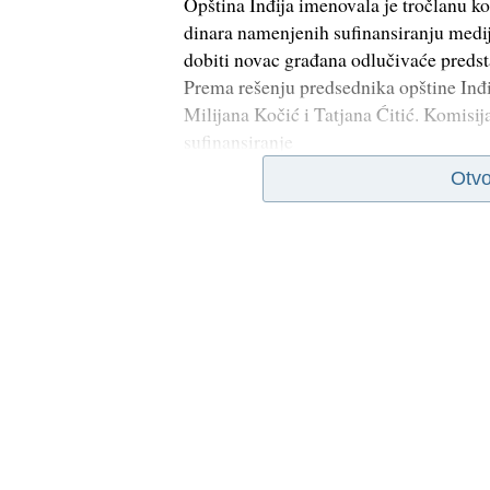
Opština Inđija imenovala je tročlanu ko
dinara namenjenih sufinansiranju medij
dobiti novac građana odlučivaće predst
Prema rešenju predsednika opštine Inđ
Milijana Kočić i Tatjana Ćitić. Komisija
sufinansiranje
Otvo