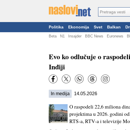
Politika
Ekonomija
Svet
Balkan
Dr
Beta
N1
Insajder
BBC News
Euronews
B
Evo ko odlučuje o raspodeli
Inđiji
In medija
14.05.2026
O raspodeli 22,6 miliona din
projektima u 2026. godini odl
RTS-a, RTV-a i televizije Mo