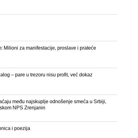
: Milioni za manifestacije, proslave i prateće
alog – pare u trezoru nisu profit, već dokaz
laćaju među najskuplje odnošenje smeća u Srbiji,
itiskom NPS Zrenjanin
onica i poezija