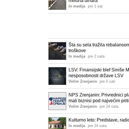
miliona dinara
In medija
pre 1 sat
Šta su sela tražila rebalansom
troškove
In medija
pre 2 sata
LSV: Finansijski blef Siniše M
nesposobnosti države LSV
Volim Zrenjanin
pre 5 sati
NPS Zrenjanin: Privrednici p
mali biznisi pod najvećim pr
Volim Zrenjanin
pre 24 sata
Kulturno leto: Predstave, radi
In medija
pre 24 sata