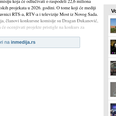
misiju koja će odlučivati o raspodeli 22,6 miliona
skih projekata u 2026. godini. O tome koji će mediji
V
avnici RTS-a, RTV-a i televizije Most iz Novog Sada.
ija, članovi konkursne komisije su Dragan Đukanović,
 će ocenjivati projekte pristigle na konkurs za
ri na
inmedija.rs