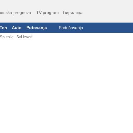
enska prognoza
TV program
Ћирилица
Teh
Auto
Putovanja
Podešavanja
Sputnik
Svi izvori