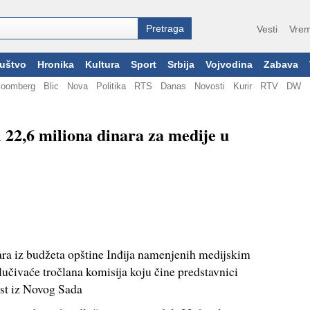
Vesti
Vrem
uštvo
Hronika
Kultura
Sport
Srbija
Vojvodina
Zabava
loomberg
Blic
Nova
Politika
RTS
Danas
Novosti
Kurir
RTV
DW
 22,6 miliona dinara za medije u
ara iz budžeta opštine Inđija namenjenih medijskim
učivaće tročlana komisija koju čine predstavnici
st iz Novog Sada