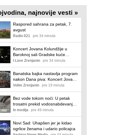
ojvodina, najnovije vesti »
Raspored sahrana za petak, 7.
avgust
Radio 021
pre 34 minuta
Koncert Jovana Kolundžije u
Baroknoj sali Gradske kuće
Zrenjanin
I Love Zrenjanin
pre 34 minuta
Banatska bajka nastavlja program
nakon Dana piva: Koncert Jovana
Kolundžije, folklor, vino, dečji
Volim Zrenjanin
pre 19 minuta
sadržaji i besplatni koncerti
Banatska bajka
Bez vode tokom noći: U petak
trosatni prekid vodosnabdevanja u
četiri naselja
In medija
pre 49 minuta
Novi Sad: Uhapšen jer je kidao
ogrlice ženama i udario policajca
Serbian News Media
pre 44 minuta