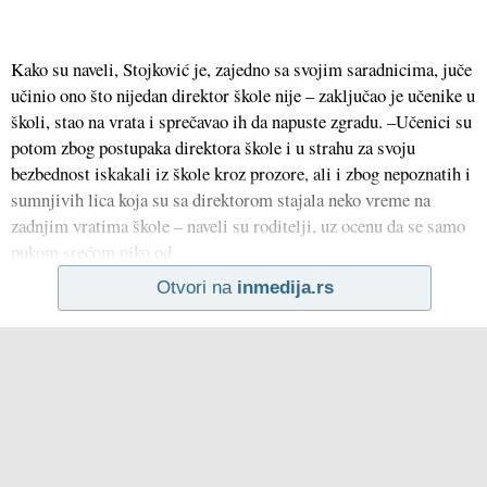
Kako su naveli, Stojković je, zajedno sa svojim saradnicima, juče
učinio ono što nijedan direktor škole nije – zaključao je učenike u
školi, stao na vrata i sprečavao ih da napuste zgradu. –Učenici su
potom zbog postupaka direktora škole i u strahu za svoju
bezbednost iskakali iz škole kroz prozore, ali i zbog nepoznatih i
sumnjivih lica koja su sa direktorom stajala neko vreme na
zadnjim vratima škole – naveli su roditelji, uz ocenu da se samo
pukom srećom niko od
Otvori na
inmedija.rs