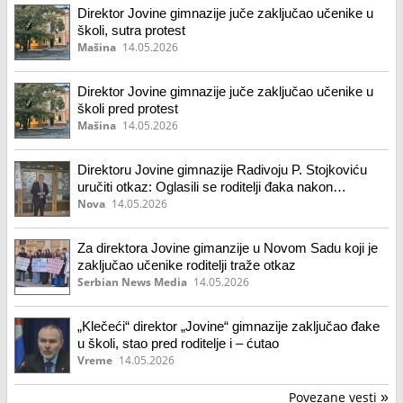
Direktor Jovine gimnazije juče zaključao učenike u
školi, sutra protest
Mašina
14.05.2026
Direktor Jovine gimnazije juče zaključao učenike u
školi pred protest
Mašina
14.05.2026
Direktoru Jovine gimnazije Radivoju P. Stojkoviću
uručiti otkaz: Oglasili se roditelji đaka nakon
jučerašnje "talačke krize"
Nova
14.05.2026
Za direktora Jovine gimanzije u Novom Sadu koji je
zaključao učenike roditelji traže otkaz
Serbian News Media
14.05.2026
„Klečeći“ direktor „Jovine“ gimnazije zaključao đake
u školi, stao pred roditelje i – ćutao
Vreme
14.05.2026
Povezane vesti
»