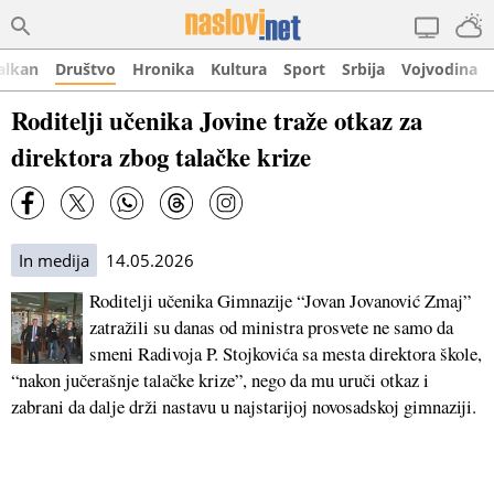
alkan
Društvo
Hronika
Kultura
Sport
Srbija
Vojvodina
Roditelji učenika Jovine traže otkaz za
direktora zbog talačke krize
In medija
14.05.2026
Roditelji učenika Gimnazije “Jovan Jovanović Zmaj”
zatražili su danas od ministra prosvete ne samo da
smeni Radivoja P. Stojkovića sa mesta direktora škole,
“nakon jučerašnje talačke krize”, nego da mu uruči otkaz i
zabrani da dalje drži nastavu u najstarijoj novosadskoj gimnaziji.