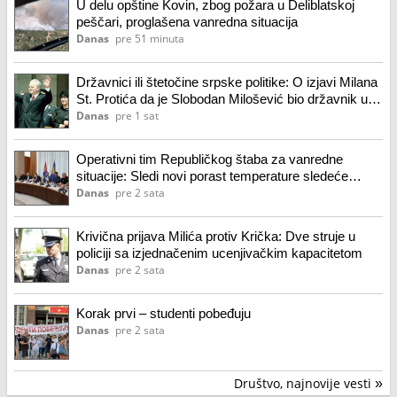
U delu opštine Kovin, zbog požara u Deliblatskoj
peščari, proglašena vanredna situacija
Danas
pre 51 minuta
Državnici ili štetočine srpske politike: O izjavi Milana
St. Protića da je Slobodan Milošević bio državnik u
odnosu na Aleksandara Vučića
Danas
pre 1 sat
Operativni tim Republičkog štaba za vanredne
situacije: Sledi novi porast temperature sledeće
nedelje
Danas
pre 2 sata
Krivična prijava Milića protiv Krička: Dve struje u
policiji sa izjednačenim ucenjivačkim kapacitetom
Danas
pre 2 sata
Korak prvi – studenti pobeđuju
Danas
pre 2 sata
Društvo, najnovije vesti
»