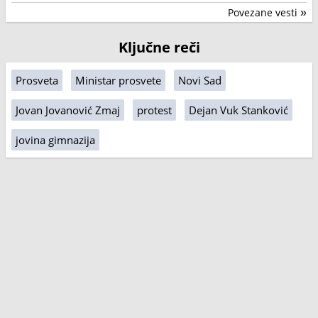
Povezane vesti
»
Ključne reči
Prosveta
Ministar prosvete
Novi Sad
Jovan Jovanović Zmaj
protest
Dejan Vuk Stanković
jovina gimnazija