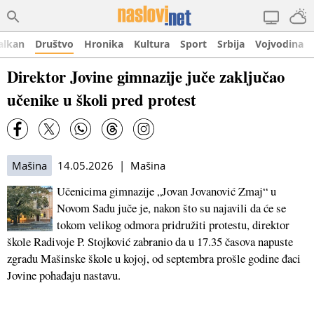
alkan
Društvo
Hronika
Kultura
Sport
Srbija
Vojvodina
Direktor Jovine gimnazije juče zaključao
učenike u školi pred protest
Mašina
14.05.2026 | Mašina
Učenicima gimnazije „Jovan Jovanović Zmaj“ u
Novom Sadu juče je, nakon što su najavili da će se
tokom velikog odmora pridružiti protestu, direktor
škole Radivoje P. Stojković zabranio da u 17.35 časova napuste
zgradu Mašinske škole u kojoj, od septembra prošle godine đaci
Jovine pohađaju nastavu.