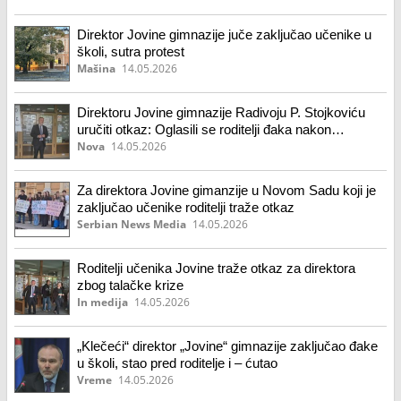
Direktor Jovine gimnazije juče zaključao učenike u
školi, sutra protest
Mašina
14.05.2026
Direktoru Jovine gimnazije Radivoju P. Stojkoviću
uručiti otkaz: Oglasili se roditelji đaka nakon
jučerašnje "talačke krize"
Nova
14.05.2026
Za direktora Jovine gimanzije u Novom Sadu koji je
zaključao učenike roditelji traže otkaz
Serbian News Media
14.05.2026
Roditelji učenika Jovine traže otkaz za direktora
zbog talačke krize
In medija
14.05.2026
„Klečeći“ direktor „Jovine“ gimnazije zaključao đake
u školi, stao pred roditelje i – ćutao
Vreme
14.05.2026