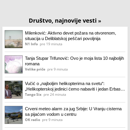
Društvo, najnovije vesti
»
Milenković: Aktivno devet požara na otvorenom,
situacija u Deliblatskoj peščari povoljnija
N1 Info
pre 19 minuta
Tanja Stupar Trifunović: Ovo je moja lista 10 najboljih
romana
Velike priče
pre 9 minuta
Vučić o „najboljim helikopterima na svetu“:
„Helikopterskoj jedinici ćemo nabaviti i jedan Erbas
H125“
Tango Six
pre 24 minuta
Crveni meteo alarm za jug Srbije: U Vranju cisterna
sa pijaćom vodom u centru
OK radio
pre 9 minuta