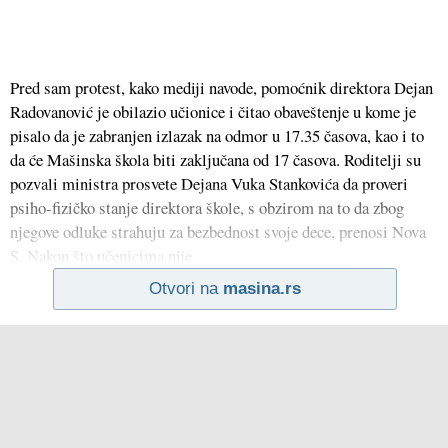
Pred sam protest, kako mediji navode, pomoćnik direktora Dejan
Radovanović je obilazio učionice i čitao obaveštenje u kome je
pisalo da je zabranjen izlazak na odmor u 17.35 časova, kao i to
da će Mašinska škola biti zaključana od 17 časova. Roditelji su
pozvali ministra prosvete Dejana Vuka Stankovića da proveri
psiho-fizičko stanje direktora škole, s obzirom na to da zbog
njegove odluke strahuju za bezbednost svoje dece, prenosi Nova
S. Nakon što učenicima nije
Otvori na
masina.rs