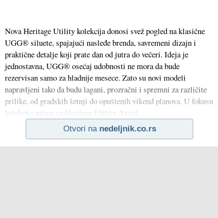
Nova Heritage Utility kolekcija donosi svež pogled na klasične
UGG® siluete, spajajući nasleđe brenda, savremeni dizajn i
praktične detalje koji prate dan od jutra do večeri. Ideja je
jednostavna, UGG® osećaj udobnosti ne mora da bude
rezervisan samo za hladnije mesece. Zato su novi modeli
napravljeni tako da budu lagani, prozračni i spremni za različite
prilike, od gradskih šetnji do opuštenih vikend planova. U fokusu
kolekcije nalazi se Heritage Utility Axoid,
Otvori na
nedeljnik.co.rs