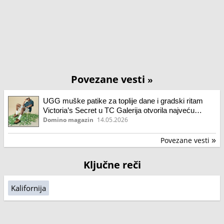
Povezane vesti
»
UGG muške patike za toplije dane i gradski ritam
Victoria’s Secret u TC Galerija otvorila najveću
prodavnicu u regionu i proslavila prvi rođendan u
Domino magazin
14.05.2026
Srbiji LIU JO SS26: nova definicija urbane
ženstvenosti Nike Air Force 1 Low “Black Tea”:
Povezane vesti
»
elegantna, tamna
Ključne reči
Kalifornija