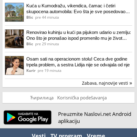
Kuća u Kumodražu, vikendica, čamac i četiri
skupocena automobila: Evo šta je sve posedovao
naš glumac, ćerka tvrdi da je prevarena za
Blic
pre 44 minuta
nasledstvo
Renovirao kuhinju u kući pa pijukom udario u zemlju:
Ono što je pronašao ispod promenilo mu je život
zauvek
Blic
pre 29 minuta
Osam sati na operacionom stolu! Ceca dve godine
trpela problem, a sestra Lidija nije se odvajala od nje
Kurir
pre 19 minuta
Zabava, najnovije vesti
»
Ћирилица
Korisnička podešavanja
Preuzmite Naslovi.net Android
aplikaciju
Vesti
TV program
Vreme