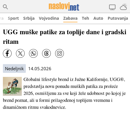
ra
Sport
Srbija
Vojvodina
Zabava
Teh
Auto
Putovanja
UGG muške patike za toplije dane i gradski
ritam
Nedeljnik
14.05.2026
Globalni lifestyle brend iz Južne Kalifornije, UGG®,
predstavlja novu ponudu muških patika za proleće
2026, osmišljenu za sve koji žele udobnost po kojoj je
brend poznat, ali u formi prilagođenoj toplijem vremenu i
dinamičnom ritmu svakodnevice.