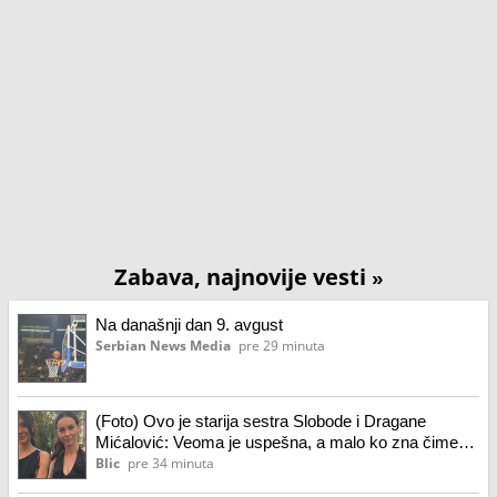
Zabava, najnovije vesti
»
Na današnji dan 9. avgust
Serbian News Media
pre 29 minuta
(Foto) Ovo je starija sestra Slobode i Dragane
Mićalović: Veoma je uspešna, a malo ko zna čime
se bavi: Danas ima poseban razlog za slavlje,
Blic
pre 34 minuta
glumica joj se javno obratila