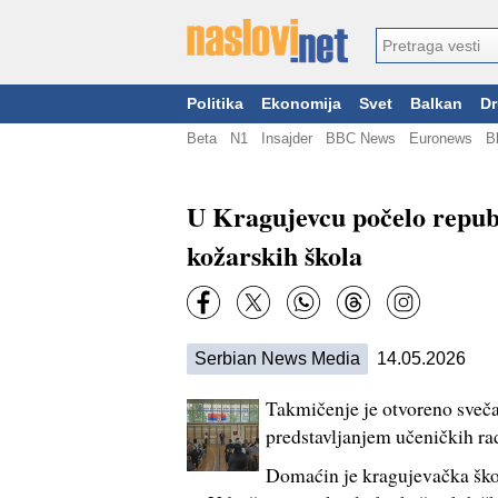
Politika
Ekonomija
Svet
Balkan
Dr
Beta
N1
Insajder
BBC News
Euronews
B
U Kragujevcu počelo republ
kožarskih škola
Serbian News Media
14.05.2026
Takmičenje je otvoreno sve
predstavljanjem učeničkih ra
Domaćin je kragujevačka ško