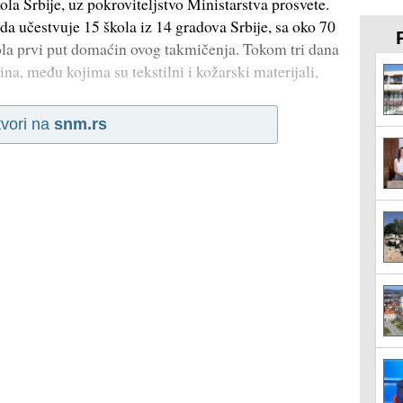
ola Srbije, uz pokroviteljstvo Ministarstva prosvete.
 da učestvuje 15 škola iz 14 gradova Srbije, sa oko 70
škola prvi put domaćin ovog takmičenja. Tokom tri dana
na, među kojima su tekstilni i kožarski materijali,
vori na
snm.rs