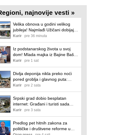
Regioni, najnovije vesti »
Velika obnova u godini velikog
jubileja! Najmlađi Užičani dobijaju
novi kutak za čitanje i druženje
Kurir
pre 36 minuta
(foto)
Iz podstanarskog života u svoj
dom! Mlada majka iz Bajine Bašte
dobila državnu pomoć za prvi
Kurir
pre 1 sat
stan: Sve je proteklo brzo i bez
većih poteškoća (foto)
Divlja deponija nikla preko noći
pored groblja i glavnog puta:
Sramotan prizor u selu Slatina kod
Kurir
pre 2 sata
Čačka, meštani ogorčeni: "Širi se
smrad" (foto)
Srpski grad dobio besplatan
internet: Građani i turisti sada
mogu da se povežu na mrežu bez
Kurir
pre 3 sata
plaćanja, evo gde je postavljena
nova zona
Predlog pet hitnih zakona za
političke i društvene reforme u
Srbiji
Ozon press
pre 4 sati