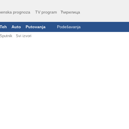
enska prognoza
TV program
Ћирилица
Teh
Auto
Putovanja
Podešavanja
Sputnik
Svi izvori