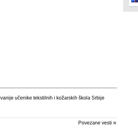
anije učenike tekstilnih i kožarskih škola Srbije
»
Povezane vesti