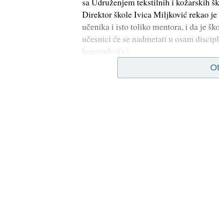
sa Udruženjem tekstilnih i kožarskih šk
Direktor škole Ivica Miljković rekao je
učenika i isto toliko mentora, i da je 
učesnici će se nadmetati u osam discipli
konstrukcija i
Ot