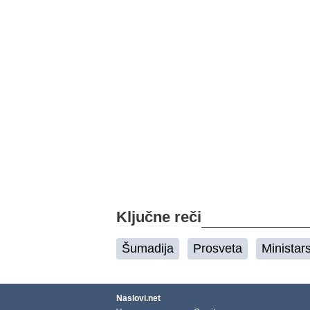
Ključne reči
Šumadija
Prosveta
Ministar
Naslovi.net