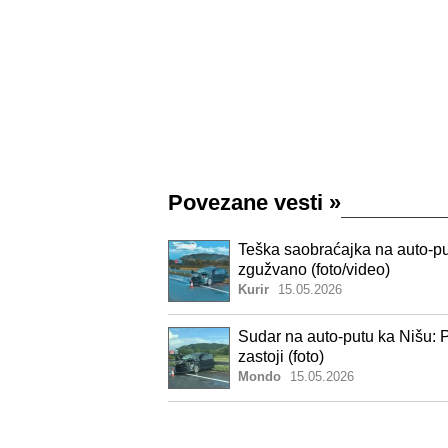
Povezane vesti
»
Teška saobraćajka na auto-put
zgužvano (foto/video)
Kurir
15.05.2026
Sudar na auto-putu ka Nišu: P
zastoji (foto)
Mondo
15.05.2026