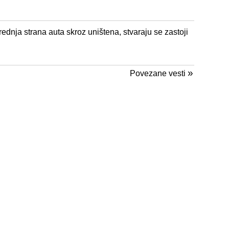
ednja strana auta skroz uništena, stvaraju se zastoji
»
Povezane vesti