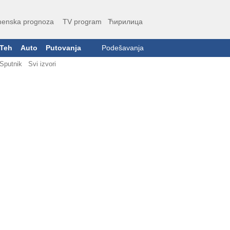
enska prognoza
TV program
Ћирилица
Teh
Auto
Putovanja
Podešavanja
Sputnik
Svi izvori