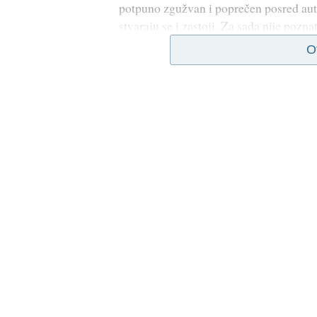
potpuno zgužvan i poprečen posred auto
stvaraju se i zastoji. Za sada nije pozn
O