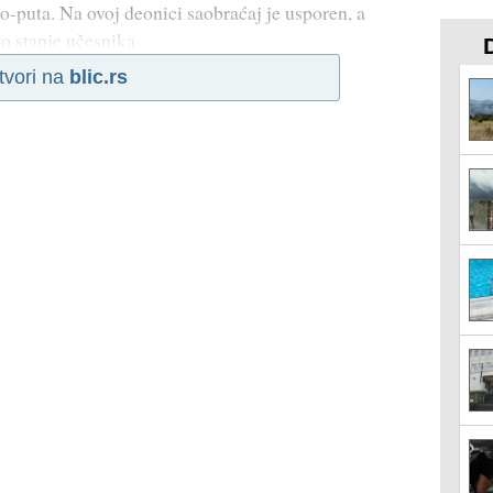
-puta. Na ovoj deonici saobraćaj je usporen, a
ato stanje učesnika
tvori na
blic.rs