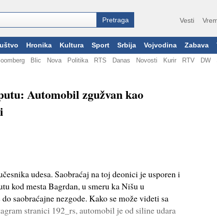
Vesti
Vrem
uštvo
Hronika
Kultura
Sport
Srbija
Vojvodina
Zabava
loomberg
Blic
Nova
Politika
RTS
Danas
Novosti
Kurir
RTV
DW
-putu: Automobil zgužvan kao
i
učesnika udesa. Saobraćaj na toj deonici je usporen i
-putu kod mesta Bagrdan, u smeru ka Nišu u
 do saobraćajne nezgode. Kako se može videti sa
tagram stranici 192_rs, automobil je od siline udara