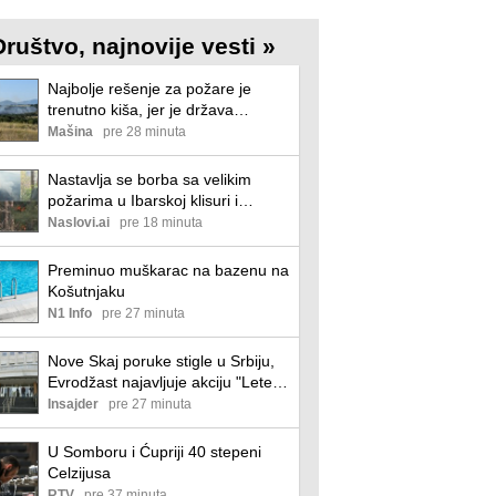
Društvo, najnovije vesti »
Najbolje rešenje za požare je
trenutno kiša, jer je država
zakazala u preventivi
Mašina
pre 28 minuta
Nastavlja se borba sa velikim
požarima u Ibarskoj klisuri i
Deliblatskoj peščari
Naslovi.ai
pre 18 minuta
Preminuo muškarac na bazenu na
Košutnjaku
N1 Info
pre 27 minuta
Nove Skaj poruke stigle u Srbiju,
Evrodžast najavljuje akciju "Leteća
nevesta" (VIDEO)
Insajder
pre 27 minuta
U Somboru i Ćupriji 40 stepeni
Celzijusa
RTV
pre 37 minuta