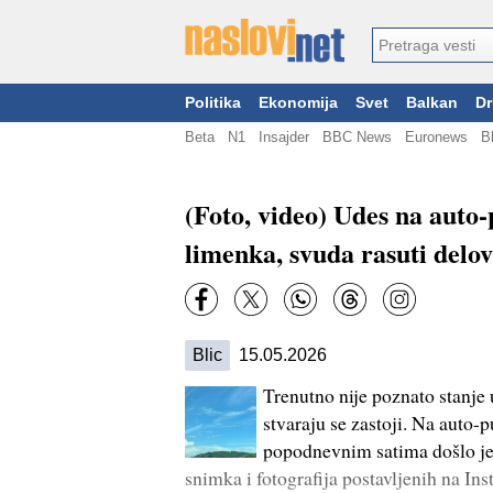
Politika
Ekonomija
Svet
Balkan
Dr
Beta
N1
Insajder
BBC News
Euronews
B
(Foto, video) Udes na auto
limenka, svuda rasuti delov
Blic
15.05.2026
Trenutno nije poznato stanje 
stvaraju se zastoji. Na auto
popodnevnim satima došlo je
snimka i fotografija postavljenih na Ins