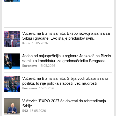
Vučević na Biznis samitu: Ekspo razvojna šansa za
Srbiju i građane! Evo šta je preduslov svih
preduslova za privlačenje investicija
Kurir
15.05.2026
Jedan od najuspešnijih u regionu: Janković na Biznis
samitu o kandidaturi za gradonačelnika Beograda
Euronews
15.05.2026
Vučević na Biznis samitu: Srbija vodi izbalansiranu
politiku, to nije politika slabosti, već mudrosti
Euronews
15.05.2026
Vučević: "EXPO 2027 će dovesti do rebrendiranja
Srbije"
B92
15.05.2026