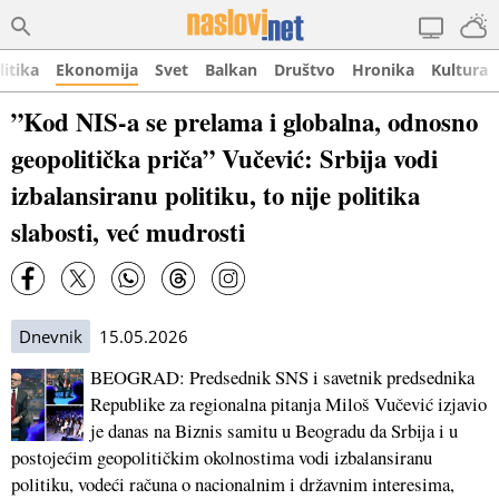
litika
Ekonomija
Svet
Balkan
Društvo
Hronika
Kultura
”Kod NIS-a se prelama i globalna, odnosno
geopolitička priča” Vučević: Srbija vodi
izbalansiranu politiku, to nije politika
slabosti, već mudrosti
Dnevnik
15.05.2026
BEOGRAD: Predsednik SNS i savetnik predsednika
Republike za regionalna pitanja Miloš Vučević izjavio
je danas na Biznis samitu u Beogradu da Srbija i u
postojećim geopolitičkim okolnostima vodi izbalansiranu
politiku, vodeći računa o nacionalnim i državnim interesima,