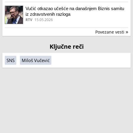
Vučić otkazao učešće na današnjem Biznis samitu
iz zdravstvenih razloga
RTV
15.05.2026
Povezane vesti
»
Ključne reči
SNS
Miloš Vučević