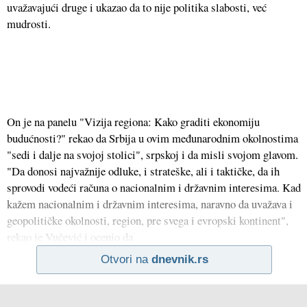
uvažavajući druge i ukazao da to nije politika slabosti, već
mudrosti.
On je na panelu "Vizija regiona: Kako graditi ekonomiju
budućnosti?" rekao da Srbija u ovim međunarodnim okolnostima
"sedi i dalje na svojoj stolici", srpskoj i da misli svojom glavom.
"Da donosi najvažnije odluke, i strateške, ali i taktičke, da ih
sprovodi vodeći računa o nacionalnim i državnim interesima. Kad
kažem nacionalnim i državnim interesima, naravno da uvažava i
geopolitičke okolnosti, region, pre svega i evropski kontinent",
rekao je Vučević i ocenio da
Otvori na
dnevnik.rs