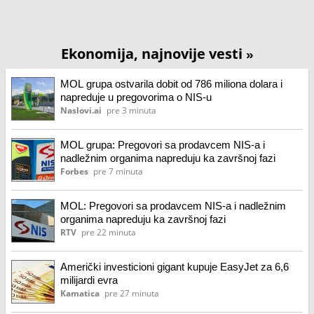
Ekonomija, najnovije vesti
»
MOL grupa ostvarila dobit od 786 miliona dolara i
napreduje u pregovorima o NIS-u
Naslovi.ai
pre 3 minuta
MOL grupa: Pregovori sa prodavcem NIS-a i
nadležnim organima napreduju ka završnoj fazi
Forbes
pre 7 minuta
MOL: Pregovori sa prodavcem NIS-a i nadležnim
organima napreduju ka završnoj fazi
RTV
pre 22 minuta
Američki investicioni gigant kupuje EasyJet za 6,6
milijardi evra
Kamatica
pre 27 minuta