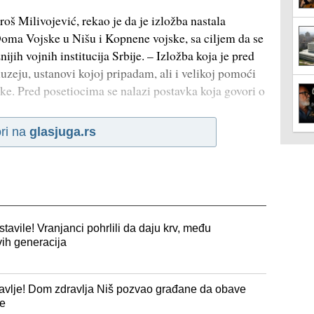
š Milivojević, rekao je da je izložba nastala
Doma Vojske u Nišu i Kopnene vojske, sa ciljem da se
nijih vojnih institucija Srbije. – Izložba koja je pred
zeju, ustanovi kojoj pripadam, ali i velikoj pomoći
 Pred posetiocima se nalazi postavka koja govori o
ri na
glasjuga.rs
stavile! Vranjanci pohrlili da daju krv, među
ih generacija
dravlje! Dom zdravlja Niš pozvao građane da obave
de