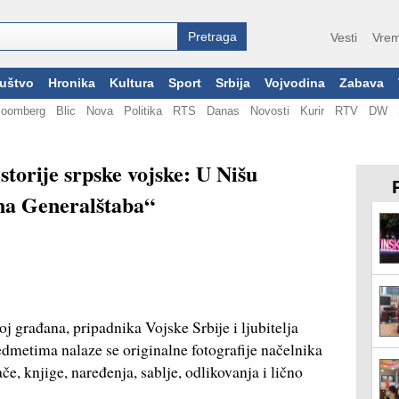
Vesti
Vrem
uštvo
Hronika
Kultura
Sport
Srbija
Vojvodina
Zabava
loomberg
Blic
Nova
Politika
RTS
Danas
Novosti
Kurir
RTV
DW
istorije srpske vojske: U Nišu
ina Generalštaba“
oj građana, pripadnika Vojske Srbije i ljubitelja
edmetima nalaze se originalne fotografije načelnika
e, knjige, naređenja, sablje, odlikovanja i lično