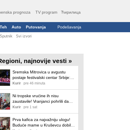
enska prognoza
TV program
Ћирилица
Teh
Auto
Putovanja
Podešavanja
Sputnik
Svi izvori
Regioni, najnovije vesti »
Sremska Mitrovica u avgustu
postaje festivalski centar Srbije:
četiri velike manifestacije očekuju
Kurir
pre 46 minuta
desetine hiljada posetilaca
Ni tropske vrućine ih nisu
zaustavile! Vranjanci pohrlili da
daju krv, među davaocima žene i
Kurir
pre 1 sat
muškarci svih generacija
Prva kafica za najvažniju ulogu!
Buduće mame u Kruševcu dobile