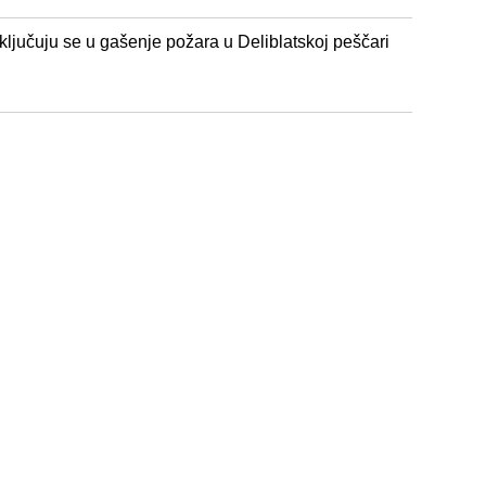
 uključuju se u gašenje požara u Deliblatskoj peščari