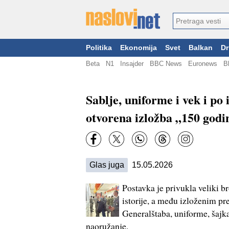
Politika
Ekonomija
Svet
Balkan
Dr
Beta
N1
Insajder
BBC News
Euronews
B
Sablje, uniforme i vek i po 
otvorena izložba „150 god
Glas juga
15.05.2026
Postavka je privukla veliki br
istorije, a među izloženim pr
Generalštaba, uniforme, šajkač
naoružanje.