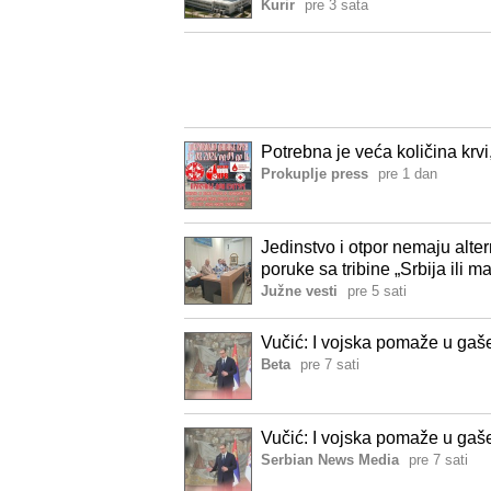
Kurir
pre 3 sata
Potrebna je veća količina krvi, 
Prokuplje press
pre 1 dan
Jedinstvo i otpor nemaju alte
poruke sa tribine „Srbija ili ma
Južne vesti
pre 5 sati
Vučić: I vojska pomaže u gaš
Beta
pre 7 sati
Vučić: I vojska pomaže u gaš
Serbian News Media
pre 7 sati