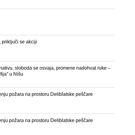
priključi se akciji
rnativu, sloboda se osvaja, promene nadohvat ruke –
fija“ u Nišu
enju požara na prostoru Deliblatske peščare
enju požara na prostoru Deliblatske peščare