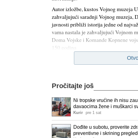
Autor izložbe, kustos Vojnog muzeja Uro
zahvaljujući saradnji Vojnog muzeja, 
javnosti približi istorija jedne od najvaž
vama nastala je zahvaljujući Vojnom mu
Doma Vojske i Komande Kopnene vojske.
150 godina
Otvo
Pročitajte još
Ni tropske vrućine ih nisu zau
davaocima žene i muškarci sv
Kurir
pre 1 sat
Dođite u subotu, proverite z
preventivne i skrining pregle