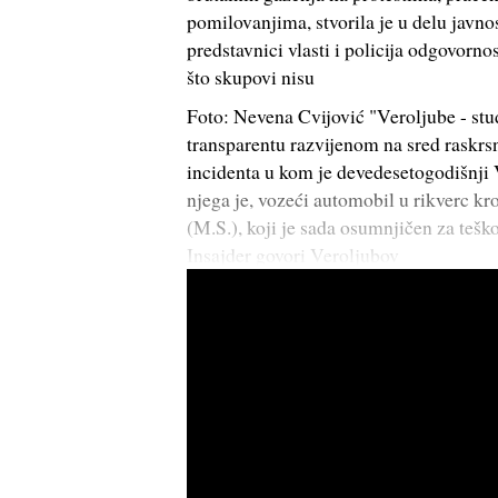
pomilovanjima, stvorila je u delu javno
predstavnici vlasti i policija odgovorn
što skupovi nisu
Foto: Nevena Cvijović "Veroljube - stud
transparentu razvijenom na sred raskrs
incidenta u kom je devedesetogodišnji
njega je, vozeći automobil u rikverc k
(M.S.), koji je sada osumnjičen za teško
Insajder govori Veroljubov