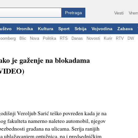
Vesti
Vrem
uštvo
Hronika
Kultura
Sport
Srbija
Vojvodina
Zabava
loomberg
Blic
Nova
Politika
RTS
Danas
Novosti
Kurir
RTV
DW
Kako je gaženje na blokadama
 (VIDEO)
odišnji Veroljub Sarić teško povređen kada je na
nog fakulteta namerno naleteo automobil, njegov
bezbednosti građana na ulicama. Serija ranijih
na ublažavanjem optužnica, pa i predsedničkim