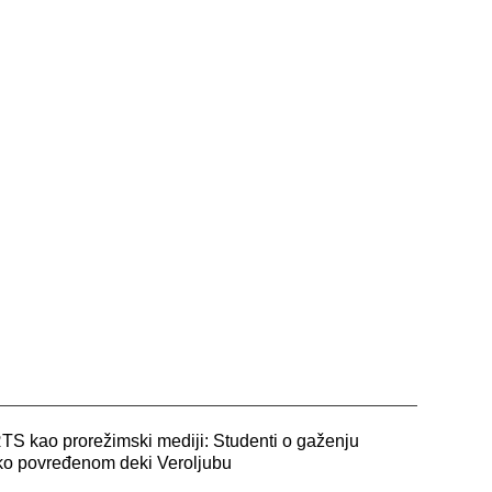
S kao prorežimski mediji: Studenti o gaženju
eško povređenom deki Veroljubu