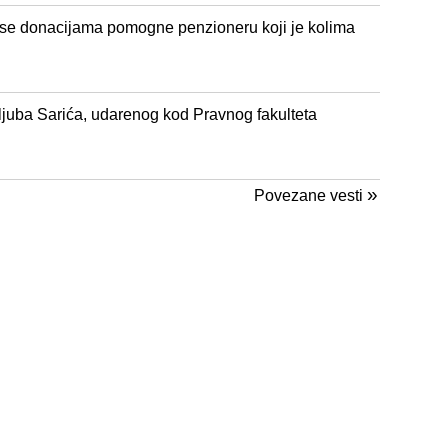
a se donacijama pomogne penzioneru koji je kolima
ljuba Sarića, udarenog kod Pravnog fakulteta
»
Povezane vesti