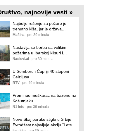
Društvo, najnovije vesti »
Najbolje rešenje za požare je
trenutno kiša, jer je država
zakazala u preventivi
Mašina
pre 39 minuta
Nastavlja se borba sa velikim
požarima u Ibarskoj klisuri i
Deliblatskoj peščari
Naslovi.ai
pre 30 minuta
U Somboru i Ćupriji 40 stepeni
Celzijusa
RTV
pre 49 minuta
Preminuo muškarac na bazenu na
Košutnjaku
N1 Info
pre 39 minuta
Nove Skaj poruke stigle u Srbiju,
Evrodžast najavljuje akciju "Leteća
nevesta" (VIDEO)
Insajder
pre 39 minuta