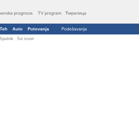
enska prognoza
TV program
Ћирилица
Teh
Auto
Putovanja
Podešavanja
Sputnik
Svi izvori