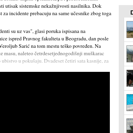
sti utisak sistemske nekažnjivosti nasilnika. Dok
ost za incidente prebacuju na same učesnike zbog toga
enti su uz vas", glasi poruka ispisana na
nice ispred Pravnog fakulteta u Beogradu, dan posle
 Veroljub Sarić na tom mestu teško povređen. Na
roz masu, naleteo četrdesetjednogodišnji muškarac
 ubistvo u pokušaju. Dvadeset četiri sata kasnije, za