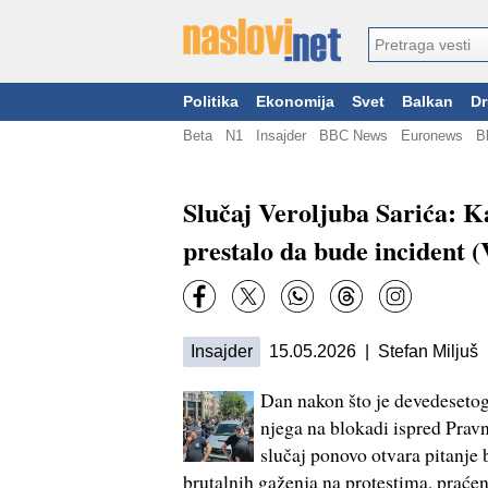
Politika
Ekonomija
Svet
Balkan
Dr
Beta
N1
Insajder
BBC News
Euronews
B
Slučaj Veroljuba Sarića: 
prestalo da bude incident
Insajder
15.05.2026 | Stefan Miljuš
Dan nakon što je devedesetog
njega na blokadi ispred Prav
slučaj ponovo otvara pitanje 
brutalnih gaženja na protestima, praće