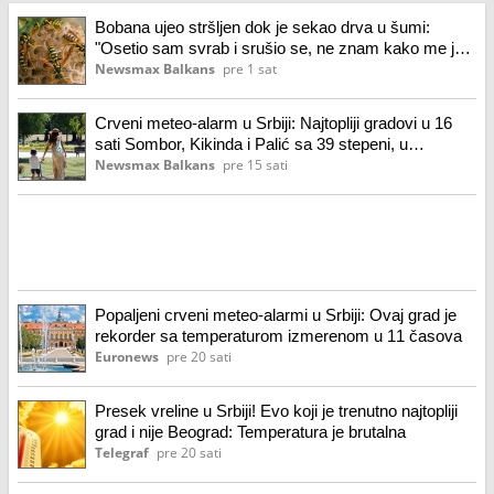
Bobana ujeo stršljen dok je sekao drva u šumi:
"Osetio sam svrab i srušio se, ne znam kako me je
Hitna pronašla"
Newsmax Balkans
pre 1 sat
Crveni meteo-alarm u Srbiji: Najtopliji gradovi u 16
sati Sombor, Kikinda i Palić sa 39 stepeni, u
Beogradu 38.
Newsmax Balkans
pre 15 sati
Popaljeni crveni meteo-alarmi u Srbiji: Ovaj grad je
rekorder sa temperaturom izmerenom u 11 časova
Euronews
pre 20 sati
Presek vreline u Srbiji! Evo koji je trenutno najtopliji
grad i nije Beograd: Temperatura je brutalna
Telegraf
pre 20 sati