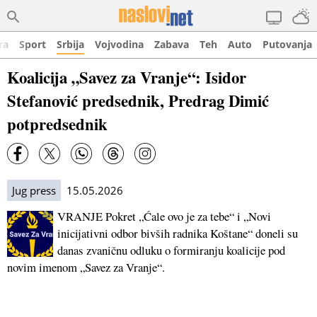
ra
Sport
Srbija
Vojvodina
Zabava
Teh
Auto
Putovanja
Koalicija „Savez za Vranje“: Isidor
Stefanović predsednik, Predrag Dimić
potpredsednik
Jug press
15.05.2026
VRANJE Pokret „Ćale ovo je za tebe“ i „Novi
inicijativni odbor bivših radnika Koštane“ doneli su
danas zvaničnu odluku o formiranju koalicije pod
novim imenom „Savez za Vranje“.