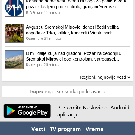
Konačno dobre vest, nema razloga za paniku: Veliki
požar stavljem pod kontrolu, gradjani Sremske
Mitrovice mogu mirno da spavaju
RINA
pre 11 minuta
Avgust u Sremskoj Mitrovici donosi četiri velika
događaja: Trka, folklor, koncerti i Vinski park
Ozon
pre 31 minuta
Dim i dalje kulja nad gradom: Požar na deponiji u
Sremskoj Mitrovici pod kontrolom, vatrogasci
saniraju žarišta (foto)
Kurir
pre 26 minuta
Regioni, najnovije vesti
»
Ћирилица
Korisnička podešavanja
Preuzmite Naslovi.net Android
aplikaciju
Vesti
TV program
Vreme