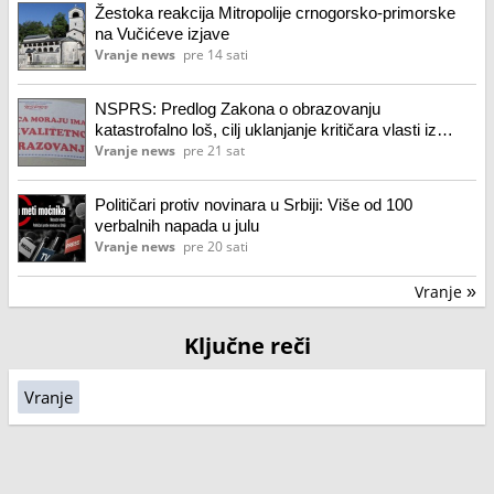
Žestoka reakcija Mitropolije crnogorsko-primorske
na Vučićeve izjave
Vranje news
pre 14 sati
NSPRS: Predlog Zakona o obrazovanju
katastrofalno loš, cilj uklanjanje kritičara vlasti iz
škola
Vranje news
pre 21 sat
Političari protiv novinara u Srbiji: Više od 100
verbalnih napada u julu
Vranje news
pre 20 sati
Vranje
»
Ključne reči
Vranje