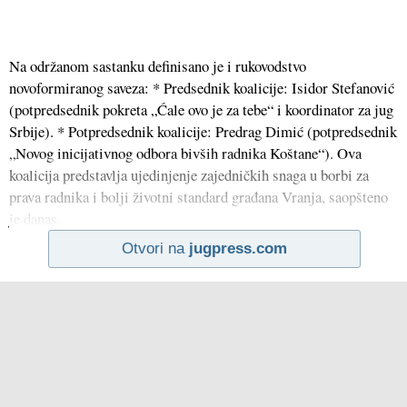
Na održanom sastanku definisano je i rukovodstvo
novoformiranog saveza: * Predsednik koalicije: Isidor Stefanović
(potpredsednik pokreta „Ćale ovo je za tebe“ i koordinator za jug
Srbije). * Potpredsednik koalicije: Predrag Dimić (potpredsednik
„Novog inicijativnog odbora bivših radnika Koštane“). Ova
koalicija predstavlja ujedinjenje zajedničkih snaga u borbi za
prava radnika i bolji životni standard građana Vranja, saopšteno
je danas.
Otvori na
jugpress.com