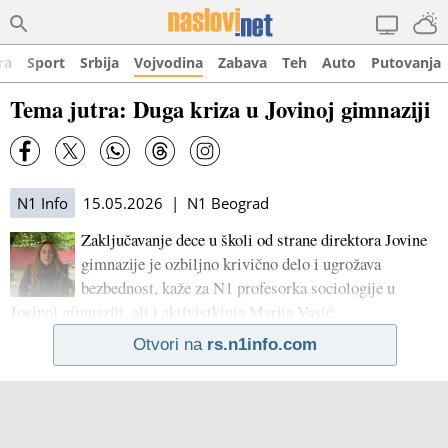
ra
Sport
Srbija
Vojvodina
Zabava
Teh
Auto
Putovanja
Tema jutra: Duga kriza u Jovinoj gimnaziji
N1 Info
15.05.2026 | N1 Beograd
Zaključavanje dece u školi od strane direktora Jovine
gimnazije je ozbiljno krivično delo i ugrožava
bezbednost, kaže za N1 profesorka sociologije u
Jovinoj gimnaziji, ali i aktivistkinja Marija Vasić.
Otvori na
rs.n1info.com