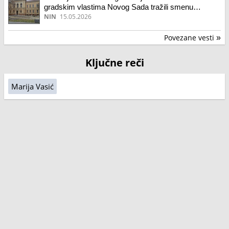
gradskim vlastima Novog Sada tražili smenu
direktora
NIN
15.05.2026
Povezane vesti
»
Ključne reči
Marija Vasić