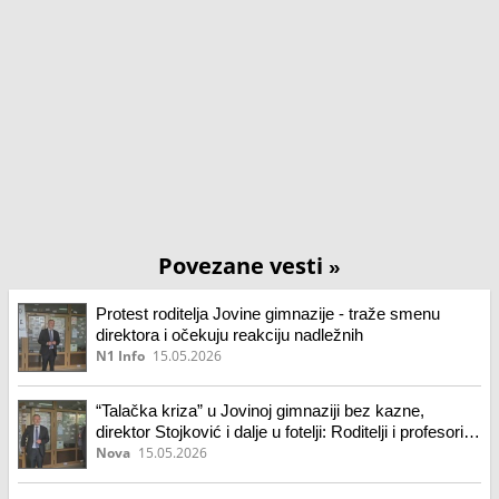
Povezane vesti
»
Protest roditelja Jovine gimnazije - traže smenu
direktora i očekuju reakciju nadležnih
N1 Info
15.05.2026
“Talačka kriza” u Jovinoj gimnaziji bez kazne,
direktor Stojković i dalje u fotelji: Roditelji i profesori u
šoku, traže otkaz ili ostavku
Nova
15.05.2026