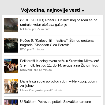
Vojvodina, najnovije vesti
»
(VIDEO/FOTO) Požar u Deliblatskoj peščari se ne
smiruje, vetar otežava gašenje
N1 Info
pre 22 minuta
Počeo 9. "Karlovci film festival", Štimcu uručena
nagrada "Slobodan Cica Perović"
RTV
pre 7 minuta
Folkloraši iz celog sveta stižu u Sremsku Mitrovicu!
Srem folk fest od 11. do 14. avgusta na Žitnom trgu
Dnevnik
pre 12 minuta
Dane traži svoju porodicu i dom – Ne kupuj, udomi
za ljubav
I Love Zrenjanin
pre 42 minuta
U Bačkom Petrovcu počele Slovačke narodne