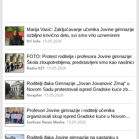
Marija Vasić: Zaključavanje učenika Jovine gimnazije
ozbiljno krivično delo, svi smo vrlo uznemireni
N1 Info
15.05.2026
FOTO: Protest roditelja i profesora Jovine gimnazije:
Škola zloupotrebljena, predstavljeni smo kao nasilnici
Radio 021
15.05.2026
Roditelji đaka Gimnazije „Jovan Jovanović Zmaj“ u
Novom Sadu protestovali ispred Gradske kuće zbog
„višemesečne zloupotrebe škole“ i odluke o
Insajder
15.05.2026
zaključavanju učenika
Profesori Jovine gimnazije i roditelji učenika
organizovali skup ispred Gradske kuće u Novom
Sadu
Serbian News Media
15.05.2026
Roditelji đaka Jovine gimnazije na sastanku s