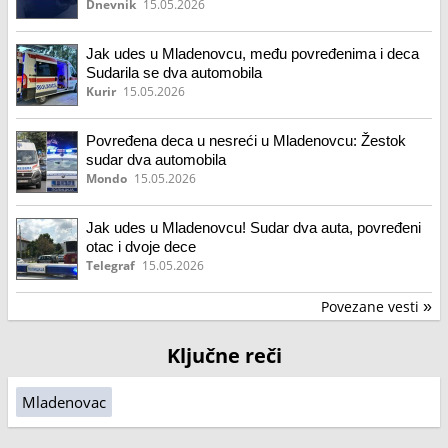
(11)
Dnevnik
15.05.2026
Jak udes u Mladenovcu, među povređenima i deca
Sudarila se dva automobila
Kurir
15.05.2026
Povređena deca u nesreći u Mladenovcu: Žestok
sudar dva automobila
Mondo
15.05.2026
Jak udes u Mladenovcu! Sudar dva auta, povređeni
otac i dvoje dece
Telegraf
15.05.2026
Povezane vesti
»
Ključne reči
Mladenovac