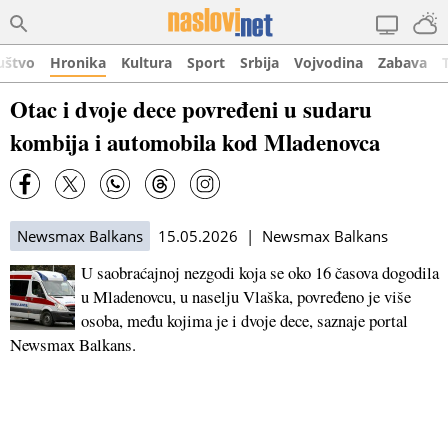
uštvo
Hronika
Kultura
Sport
Srbija
Vojvodina
Zabava
Otac i dvoje dece povređeni u sudaru
kombija i automobila kod Mladenovca
Newsmax Balkans
15.05.2026 | Newsmax Balkans
U saobraćajnoj nezgodi koja se oko 16 časova dogodila
u Mladenovcu, u naselju Vlaška, povređeno je više
osoba, među kojima je i dvoje dece, saznaje portal
Newsmax Balkans.