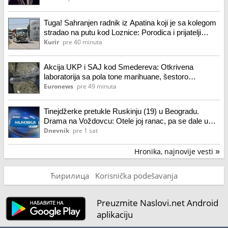
Tuga! Sahranjen radnik iz Apatina koji je sa kolegom
stradao na putu kod Loznice: Porodica i prijatelji
oprostili se od Predraga (62)
Kurir
pre 40 minuta
Akcija UKP i SAJ kod Smedereva: Otkrivena
laboratorija sa pola tone marihuane, šestoro
uhapšeno (video)
Euronews
pre 49 minuta
Tinejdžerke pretukle Ruskinju (19) u Beogradu.
Drama na Voždovcu: Otele joj ranac, pa se dale u
beg! Usledilo je nešto neočekivano.
Dnevnik
pre 1 sat
Hronika, najnovije vesti
»
Ћирилица
Korisnička podešavanja
Preuzmite Naslovi.net Android
aplikaciju