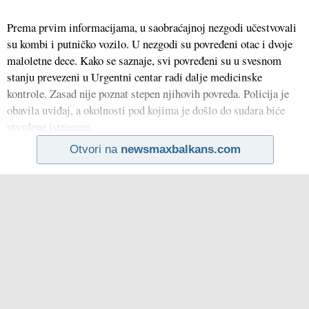
Prema prvim informacijama, u saobraćajnoj nezgodi učestvovali
su kombi i putničko vozilo. U nezgodi su povređeni otac i dvoje
maloletne dece. Kako se saznaje, svi povređeni su u svesnom
stanju prevezeni u Urgentni centar radi dalje medicinske
kontrole. Zasad nije poznat stepen njihovih povreda. Policija je
obavila uviđaj, a okolnosti pod kojima je došlo do sudara biće
utvrđene istragom.
Otvori na
newsmaxbalkans.com