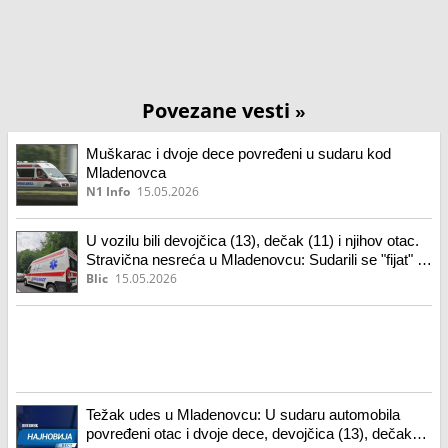
Povezane vesti
»
Muškarac i dvoje dece povređeni u sudaru kod
Mladenovca
N1 Info
15.05.2026
U vozilu bili devojčica (13), dečak (11) i njihov otac.
Stravična nesreća u Mladenovcu: Sudarili se "fijat" i
"sitroen"
Blic
15.05.2026
Težak udes u Mladenovcu: U sudaru automobila
povređeni otac i dvoje dece, devojčica (13), dečak