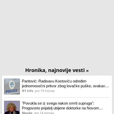
Hronika, najnovije vesti
»
Pantović: Radisavu Kostoviću određen
jednomesečni pritvor zbog lovačke puške, ovakav
slučaj ne pamtim
N1 Info
pre 19 minuta
"Povukla se iz svega nakon smrti supruga":
Progovorio prijatelj ubijene doktorke na Novom
Beogradu
Mondo
pre 14 minuta