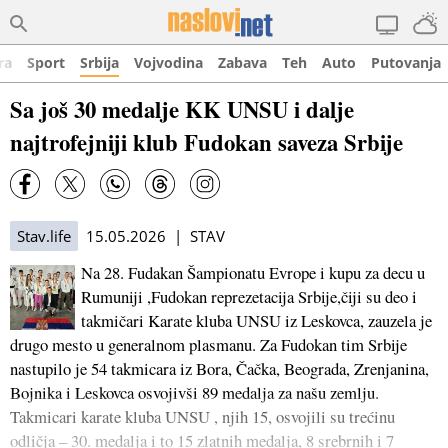
ra
Sport
Srbija
Vojvodina
Zabava
Teh
Auto
Putovanja
Sa još 30 medalje KK UNSU i dalje
najtrofejniji klub Fudokan saveza Srbije
Stav.life
15.05.2026 | STAV
Na 28. Fudakan Šampionatu Evrope i kupu za decu u
Rumuniji ,Fudokan reprezetacija Srbije,čiji su deo i
takmičari Karate kluba UNSU iz Leskovca, zauzela je
drugo mesto u generalnom plasmanu. Za Fudokan tim Srbije
nastupilo je 54 takmicara iz Bora, Čačka, Beograda, Zrenjanina,
Bojnika i Leskovca osvojivši 89 medalja za našu zemlju.
Takmicari karate kluba UNSU , njih 15, osvojili su trećinu
odličja – 30. medalja i to 15 zlatnih medalja, 8 srebrnih i 7