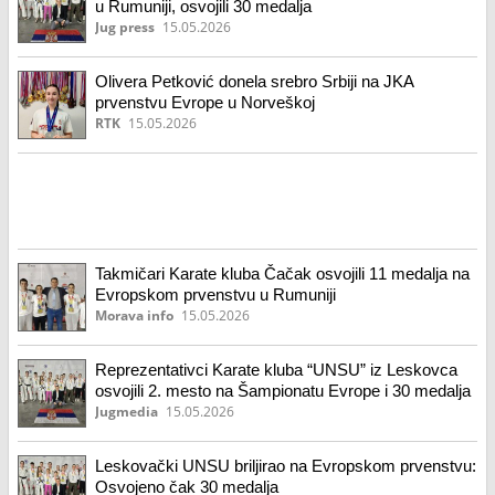
u Rumuniji, osvojili 30 medalja
Jug press
15.05.2026
Olivera Petković donela srebro Srbiji na JKA
prvenstvu Evrope u Norveškoj
RTK
15.05.2026
Takmičari Karate kluba Čačak osvojili 11 medalja na
Evropskom prvenstvu u Rumuniji
Morava info
15.05.2026
Reprezentativci Karate kluba “UNSU” iz Leskovca
osvojili 2. mesto na Šampionatu Evrope i 30 medalja
Jugmedia
15.05.2026
Leskovački UNSU briljirao na Evropskom prvenstvu:
Osvojeno čak 30 medalja