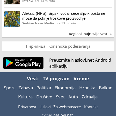
InfoKG
pre 43 minuta
Aleksić (NPS): Srpski voćar seče šljivik pošto ne
može da pokrije troškove proizvodnje
Serbian News Media
pre 33 minuta
Regioni, najnovije vesti
»
Ћирилица
Korisnička podešavanja
Preuzmite Naslovi.net Android
aplikaciju
Vesti
TV program
Vreme
Sport
Zabava
Politika
Ekonomija
Hronika
Balkan
Kultura
Društvo
Svet
Auto
Zdravlje
Privatnost
Uslovi
Za webmastere
Kontakt
naslovi.net
©2026