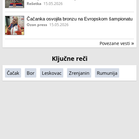
Rešetka
15.05.2026
Čačanka osvojila bronzu na Evropskom šampionatu
Ozon press
15.05.2026
Povezane vesti
»
Ključne reči
Čačak
Bor
Leskovac
Zrenjanin
Rumunija