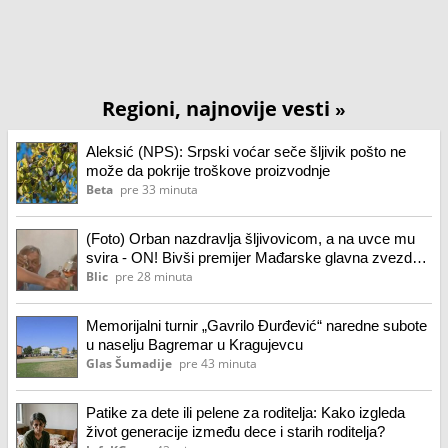
Regioni, najnovije vesti
»
Aleksić (NPS): Srpski voćar seče šljivik pošto ne
može da pokrije troškove proizvodnje
Beta
pre 33 minuta
(Foto) Orban nazdravlja šljivovicom, a na uvce mu
svira - ON! Bivši premijer Mađarske glavna zvezda u
Guči: Veselio se do kasno u noć u čuvenoj kafani
Blic
pre 28 minuta
Memorijalni turnir „Gavrilo Đurđević“ naredne subote
u naselju Bagremar u Kragujevcu
Glas Šumadije
pre 43 minuta
Patike za dete ili pelene za roditelja: Kako izgleda
život generacije između dece i starih roditelja?