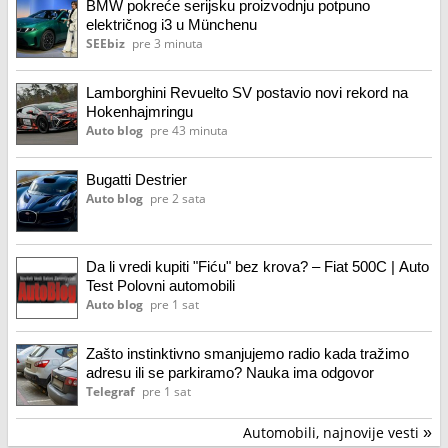
BMW pokreće serijsku proizvodnju potpuno
električnog i3 u Münchenu
SEEbiz
pre 3 minuta
Lamborghini Revuelto SV postavio novi rekord na
Hokenhajmringu
Auto blog
pre 43 minuta
Bugatti Destrier
Auto blog
pre 2 sata
Da li vredi kupiti "Fiću" bez krova? – Fiat 500C | Auto
Test Polovni automobili
Auto blog
pre 1 sat
Zašto instinktivno smanjujemo radio kada tražimo
adresu ili se parkiramo? Nauka ima odgovor
Telegraf
pre 1 sat
Automobili, najnovije vesti
»