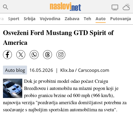
ra
Sport
Srbija
Vojvodina
Zabava
Teh
Auto
Putovanja
Osveženi Ford Mustang GTD Spirit of
America
Auto blog
16.05.2026 | Klix.ba / Carscoops.com
Dok je prvobitni model odao počast Craigu
Breedloveu i automobilu na mlazni pogon koji je
probio granicu brzine od 600 mph (966 km/h),
najnovija verzija "pozdravlja američku domišljatost potrebnu za
suočavanje s najboljim sportskim automobilima na svetu".