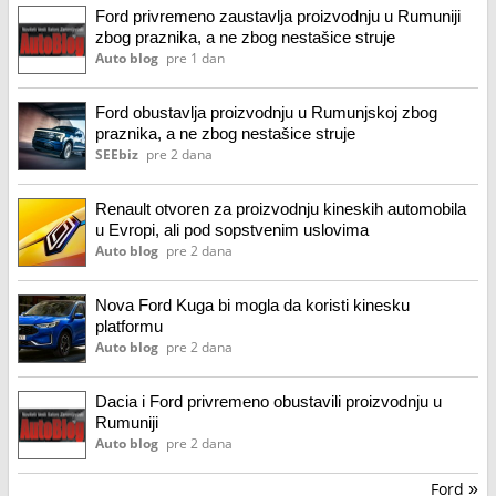
Ford privremeno zaustavlja proizvodnju u Rumuniji
zbog praznika, a ne zbog nestašice struje
Auto blog
pre 1 dan
Ford obustavlja proizvodnju u Rumunjskoj zbog
praznika, a ne zbog nestašice struje
SEEbiz
pre 2 dana
Renault otvoren za proizvodnju kineskih automobila
u Evropi, ali pod sopstvenim uslovima
Auto blog
pre 2 dana
Nova Ford Kuga bi mogla da koristi kinesku
platformu
Auto blog
pre 2 dana
Dacia i Ford privremeno obustavili proizvodnju u
Rumuniji
Auto blog
pre 2 dana
Ford
»