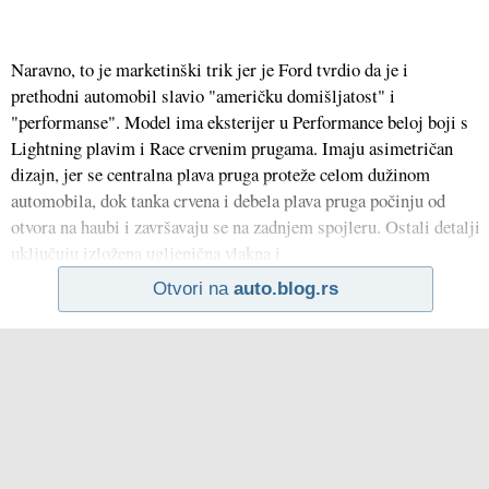
Naravno, to je marketinški trik jer je Ford tvrdio da je i
prethodni automobil slavio "američku domišljatost" i
"performanse". Model ima eksterijer u Performance beloj boji s
Lightning plavim i Race crvenim prugama. Imaju asimetričan
dizajn, jer se centralna plava pruga proteže celom dužinom
automobila, dok tanka crvena i debela plava pruga počinju od
otvora na haubi i završavaju se na zadnjem spojleru. Ostali detalji
uključuju izložena ugljenična vlakna i
Otvori na
auto.blog.rs