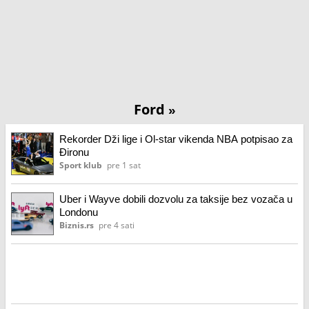
Ford
»
Rekorder Dži lige i Ol-star vikenda NBA potpisao za
Đironu
Sport klub
pre 1 sat
Uber i Wayve dobili dozvolu za taksije bez vozača u
Londonu
Biznis.rs
pre 4 sati