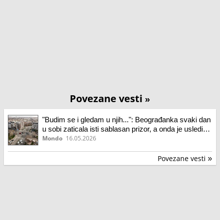
Povezane vesti
»
"Budim se i gledam u njih...": Beograđanka svaki dan
u sobi zaticala isti sablasan prizor, a onda je usledio
šok
Mondo
16.05.2026
Povezane vesti
»