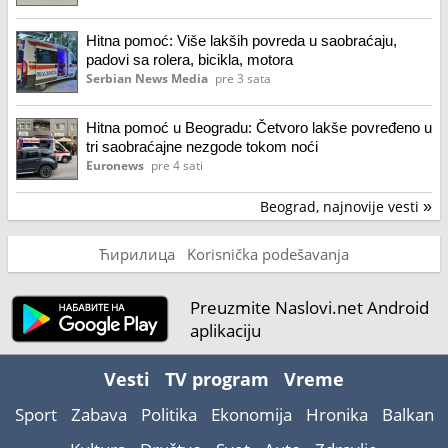
Hitna pomoć: Više lakših povreda u saobraćaju,
padovi sa rolera, bicikla, motora
Serbian News Media
pre 3 sata
Hitna pomoć u Beogradu: Četvoro lakše povređeno u
tri saobraćajne nezgode tokom noći
Euronews
pre 4 sati
Beograd, najnovije vesti
»
Ћирилица
Korisnička podešavanja
Preuzmite Naslovi.net Android
aplikaciju
Vesti
TV program
Vreme
Sport
Zabava
Politika
Ekonomija
Hronika
Balkan