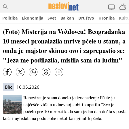
Politika
Ekonomija
Svet
Balkan
Društvo
Hronika
Kult
(Foto) Misterija na Voždovcu! Beograđanka
10 meseci pronalazila mrtve pčele u stanu, a
onda je majstor skinuo ovo i zaprepastio se:
"Jeza me podilazila, mislila sam da ludim"
Blic
16.05.2026
Renoviranje stana donelo je iznenađenje Pčele je
najčešće viđala u dnevnoj sobi i kupatilu "Sve je
počelo pre 10 meseci kada sam jedan dan došla s posla
kući i ugledala na podu sobe nekoliko uginulih pčela.