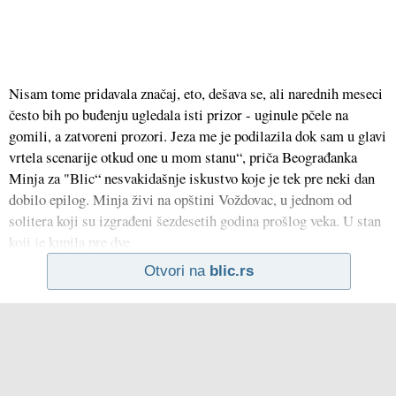
Nisam tome pridavala značaj, eto, dešava se, ali narednih meseci
često bih po buđenju ugledala isti prizor - uginule pčele na
gomili, a zatvoreni prozori. Jeza me je podilazila dok sam u glavi
vrtela scenarije otkud one u mom stanu“, priča Beograđanka
Minja za "Blic“ nesvakidašnje iskustvo koje je tek pre neki dan
dobilo epilog. Minja živi na opštini Voždovac, u jednom od
solitera koji su izgrađeni šezdesetih godina prošlog veka. U stan
koji je kupila pre dve
Otvori na
blic.rs