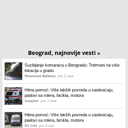
Beograd, najnovije vesti
»
Suzbijanje komaraca u Beogradu: Tretmani na više
lokacija u gradu
Newsmax Balkans
pre 2 sata
Hitna pomoć: Više lakših povreda u saobraćaju,
padovi sa rolera, bicikla, motora
Insajder
pre 3 sata
Hitna pomoć: Više lakših povreda u saobraćaju,
padovi sa rolera, bicikla, motora
N1 Info
pre 4 sati