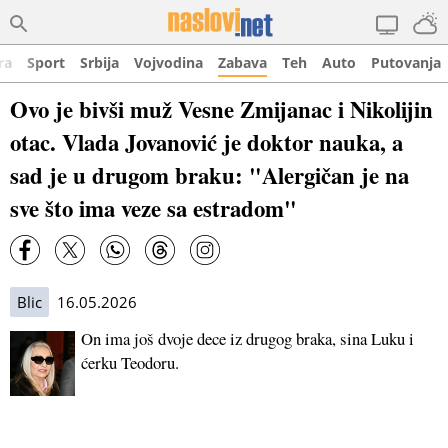
ra
Sport
Srbija
Vojvodina
Zabava
Teh
Auto
Putovanja
Ovo je bivši muž Vesne Zmijanac i Nikolijin
otac. Vlada Jovanović je doktor nauka, a
sad je u drugom braku: "Alergičan je na
sve što ima veze sa estradom"
Blic
16.05.2026
On ima još dvoje dece iz drugog braka, sina Luku i
ćerku Teodoru.