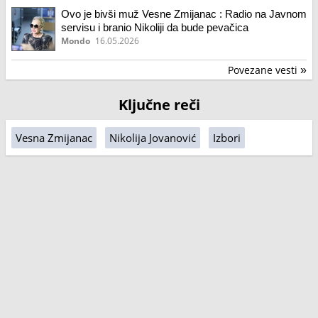
Ovo je bivši muž Vesne Zmijanac : Radio na Javnom
servisu i branio Nikoliji da bude pevačica
Mondo
16.05.2026
Povezane vesti
»
Ključne reči
Vesna Zmijanac
Nikolija Jovanović
Izbori