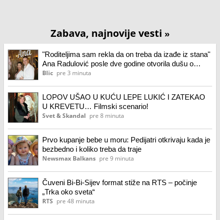
Zabava, najnovije vesti
»
"Roditeljima sam rekla da on treba da izađe iz stana"
Ana Radulović posle dve godine otvorila dušu o
razvodu od Mirčeta: "Insistirao je na tome"
Blic
pre 3 minuta
LOPOV UŠAO U KUĆU LEPE LUKIĆ I ZATEKAO
U KREVETU… Filmski scenario!
Svet & Skandal
pre 8 minuta
Prvo kupanje bebe u moru: Pedijatri otkrivaju kada je
bezbedno i koliko treba da traje
Newsmax Balkans
pre 9 minuta
Čuveni Bi-Bi-Sijev format stiže na RTS – počinje
„Trka oko sveta“
RTS
pre 48 minuta