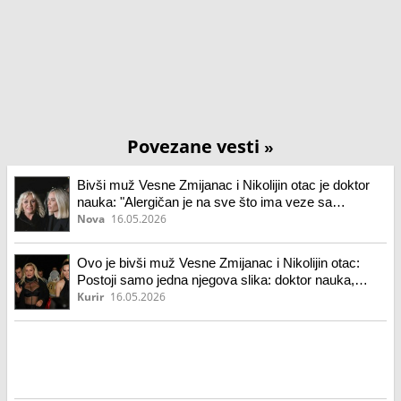
Povezane vesti
»
Bivši muž Vesne Zmijanac i Nikolijin otac je doktor
nauka: "Alergičan je na sve što ima veze sa
estradom"
Nova
16.05.2026
Ovo je bivši muž Vesne Zmijanac i Nikolijin otac:
Postoji samo jedna njegova slika: doktor nauka,
alergičan na estradu, bio uzor ćerki
Kurir
16.05.2026