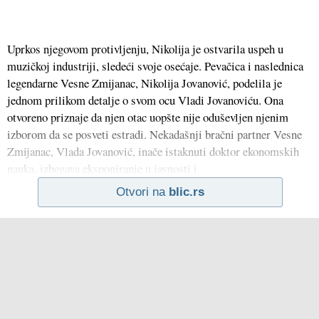
Uprkos njegovom protivljenju, Nikolija je ostvarila uspeh u
muzičkoj industriji, sledeći svoje osećaje. Pevačica i naslednica
legendarne Vesne Zmijanac, Nikolija Jovanović, podelila je
jednom prilikom detalje o svom ocu Vladi Jovanoviću. Ona
otvoreno priznaje da njen otac uopšte nije oduševljen njenim
izborom da se posveti estradi. Nekadašnji bračni partner Vesne
Zmijanac, Vlada Jovanović, inače istaknuti doktor ekonomskih
nauka, izbegava eksponiranje u javnosti i
Otvori na
blic.rs