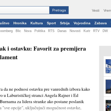
Vesti
Vrem
uštvo
Hronika
Kultura
Sport
Srbija
Vojvodina
Zabava
loomberg
Blic
Nova
Politika
RTS
Danas
Novosti
Kurir
RTV
DW
ak i ostavku: Favorit za premijera
rlament
a da ne podnosi ostavku pre vanrednih izbora kako
tvo u Laburističkoj stranci Angela Rajner i Ed
Burnama za lidera stranke ako postane poslanik
a "sve opcije", uključujući mogućnost ostavke,