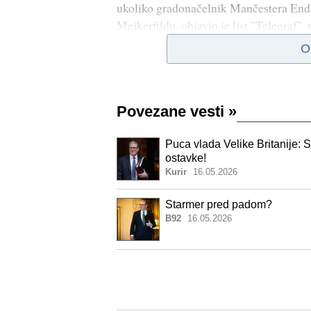
ukoliko gradonačelnik Mančestera En
Mejkerfildu, objavio je list "Telegraf", 
O
Povezane vesti
»
Puca vlada Velike Britanije: 
ostavke!
Kurir
16.05.2026
Starmer pred padom?
B92
16.05.2026