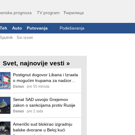
enska prognoza
TV program
Ћирилица
Teh
Auto
Putovanja
Podešavanja
Sputnik
Svi izvori
Svet, najnovije vesti »
Postignut dogovor Libana i Izraela
o mogućim trupama za nadzor
razoružavanja Hezbolaha
Danas
pre 55 minuta
Senat SAD usvojio Grejemov
zakon o sankcijama protiv Rusije
Danas
pre 2 sata
Američki sud blokirao izgradnju
balske dvorane u Beloj kući