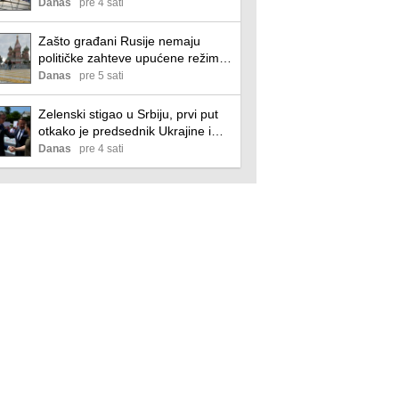
Danas
pre 4 sati
Zašto građani Rusije nemaju
političke zahteve upućene režimu
ili zaista veruju da Putin „bolje
Danas
pre 5 sati
razume šta se događa“?
Zelenski stigao u Srbiju, prvi put
otkako je predsednik Ukrajine i
početka ruske invazije
Danas
pre 4 sati