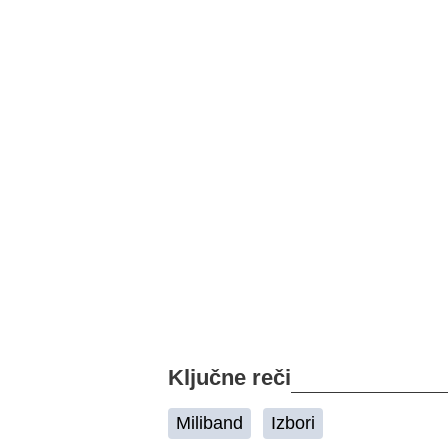
Ključne reči
Miliband
Izbori