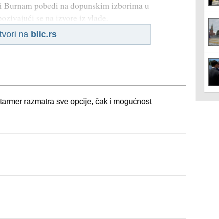
di Burnam pobedi na dopunskim izborima u
pozivajući se na izvore iz vlade.
tvori na
blic.rs
Starmer razmatra sve opcije, čak i mogućnost