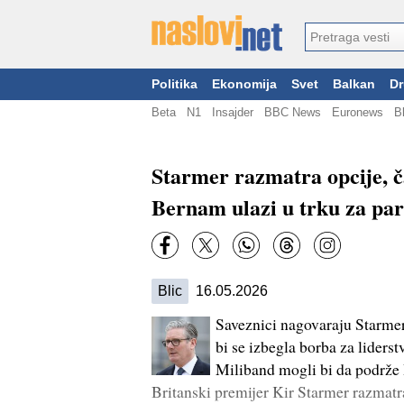
Politika
Ekonomija
Svet
Balkan
Dr
Beta
N1
Insajder
BBC News
Euronews
B
Starmer razmatra opcije, č
Bernam ulazi u trku za pa
Blic
16.05.2026
Saveznici nagovaraju Starmer
bi se izbegla borba za liders
Miliband mogli bi da podrže 
Britanski premijer Kir Starmer razmatr