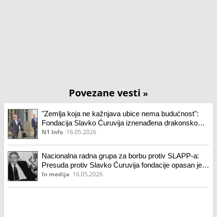
Povezane vesti
»
"Zemlja koja ne kažnjava ubice nema budućnost":
Fondacija Slavko Ćuruvija iznenađena drakonskom
kaznom koju treba da plati bivšim članovima DB
N1 Info
16.05.2026
Nacionalna radna grupa za borbu protiv SLAPP-a:
Presuda protiv Slavko Ćuruvija fondacije opasan je
pritisak na slobodu izražavanja
In medija
16.05.2026