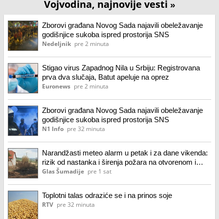
Vojvodina, najnovije vesti
»
Zborovi građana Novog Sada najavili obeležavanje
godišnjice sukoba ispred prostorija SNS
Nedeljnik
pre 2 minuta
Stigao virus Zapadnog Nila u Srbiju: Registrovana
prva dva slučaja, Batut apeluje na oprez
Euronews
pre 2 minuta
Zborovi građana Novog Sada najavili obeležavanje
godišnjice sukoba ispred prostorija SNS
N1 Info
pre 32 minuta
Narandžasti meteo alarm u petak i za dane vikenda:
rizik od nastanka i širenja požara na otvorenom i
dalje veoma visok
Glas Šumadije
pre 1 sat
Toplotni talas odraziće se i na prinos soje
RTV
pre 32 minuta