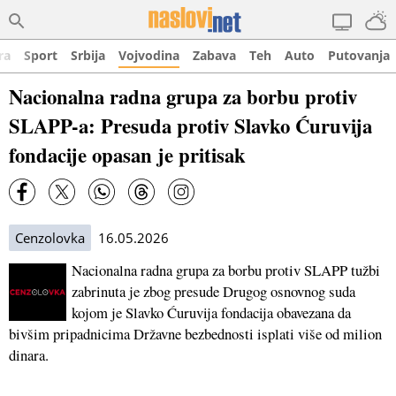
ra
Sport
Srbija
Vojvodina
Zabava
Teh
Auto
Putovanja
Nacionalna radna grupa za borbu protiv
SLAPP-a: Presuda protiv Slavko Ćuruvija
fondacije opasan je pritisak
Cenzolovka
16.05.2026
Nacionalna radna grupa za borbu protiv SLAPP tužbi
zabrinuta je zbog presude Drugog osnovnog suda
kojom je Slavko Ćuruvija fondacija obavezana da
bivšim pripadnicima Državne bezbednosti isplati više od milion
dinara.