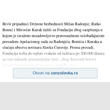
Bivši pripadnici Državne bezbednosti Milan Radonjić, Ratko
Romić i Miroslav Kurak tužili su Fondaciju zbog saopštenja u
kojem je izraženo nezadovoljstvo pravosnažnom oslobađajućom
presudom Apelacionog suda za Radonjića, Romića i Kuraka u
slučaju ubistva novinara Slavka Ćuruvije. Prema presudi,
Fondacija treba da isplati svakom od tužilaca po 200.000 dinara
na ime naknade nematerijalne štete „zbog duševnih bolova
prouzrokovanih povredom časti i ugleda“, kao i
Otvori na
cenzolovka.rs