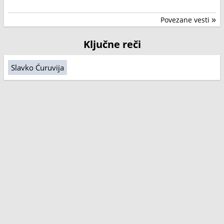
Povezane vesti
»
Ključne reči
Slavko Ćuruvija