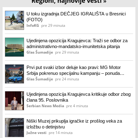
Regioni, najnovije vesti
»
U toku izgradnja DEČJEG IGRALIŠTA u Bresnici
(FOTO)
InfoKG
pre 29 minuta
Ujedinjena opozicija Kragujevca: Traži se odbor za
administrativno-mandatsko-imunitetska pitanja
Glas Šumadije
pre 29 minuta
Prvi put svaki izbor deluje kao pravi: MG Motor
Srbija pokrenuo specijalnu kampanju – ponuda
dostupna i u Kragujevcu
Glas Šumadije
pre 24 minuta
Ujedinjena opozicija Kragujevca kritikuje odbor zbog
člana 95. Poslovnika
Serbian News Media
pre 4 minuta
Niški Muzej prikuplja igračke iz prošlog veka za
izložbu o detinjstvu
Južne vesti
pre 14 minuta