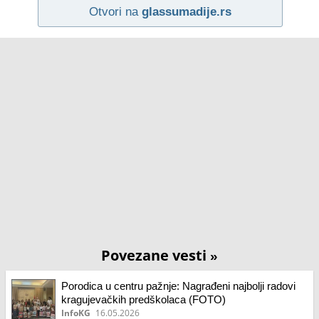
Otvori na
glassumadije.rs
Povezane vesti
»
Porodica u centru pažnje: Nagrađeni najbolji radovi
kragujevačkih predškolaca (FOTO)
InfoKG
16.05.2026