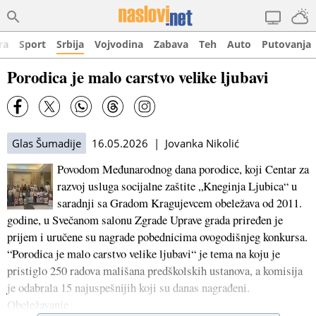
ra
Sport
Srbija
Vojvodina
Zabava
Teh
Auto
Putovanja
Porodica je malo carstvo velike ljubavi
Glas Šumadije
16.05.2026 | Jovanka Nikolić
Povodom Međunarodnog dana porodice, koji Centar za
razvoj usluga socijalne zaštite „Kneginja Ljubica“ u
saradnji sa Gradom Kragujevcem obeležava od 2011.
godine, u Svečanom salonu Zgrade Uprave grada priređen je
prijem i uručene su nagrade pobednicima ovogodišnjeg konkursa.
“Porodica je malo carstvo velike ljubavi“ je tema na koju je
pristiglo 250 radova mališana predškolskih ustanova, a komisija
je odabrala 15 najuspešnijih koji su danas nagrađeni.
Obeležavanje