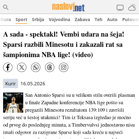
ltura
Sport
Srbija
Vojvodina
Zabava
Teh
Auto
Putova
A sada - spektakl! Vembi udara na šeja!
Sparsi razbili Minesotu i zakazali rat sa
šampionima NBA lige! (video)
Kurir
16.05.2026
San Antonio Sparsi su u velikom stilu overili plasman
u finale Zapadne konferencije NBA lige pošto su
pregazili Minesotu rezultatom 139:109 i završili
seriju već u šestoj utakmici! Tim iz Teksasa izgledao je moćno
od prvog do poslednjeg minuta, a Timbervulvsi jednostavno nisu
imali odgovor za razigrane Sparse koji sada kreću u najveći