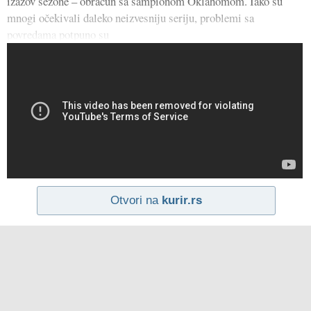
izazov sezone – obračun sa šampionom Oklahomom. Iako su
mnogi očekivali daleko neizvesniju seriju, problemi sa
povredama potpuno su
Otvori na
kurir.rs