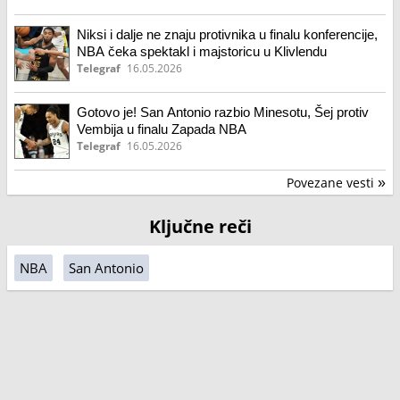
Niksi i dalje ne znaju protivnika u finalu konferencije,
NBA čeka spektakl i majstoricu u Klivlendu
Telegraf
16.05.2026
Gotovo je! San Antonio razbio Minesotu, Šej protiv
Vembija u finalu Zapada NBA
Telegraf
16.05.2026
Povezane vesti
»
Ključne reči
NBA
San Antonio