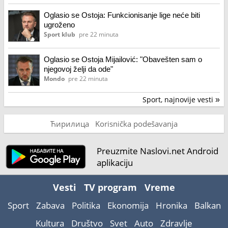
Oglasio se Ostoja: Funkcionisanje lige neće biti
ugroženo
Sport klub
pre 22 minuta
Oglasio se Ostoja Mijailović: "Obavešten sam o
njegovoj želji da ode"
Mondo
pre 22 minuta
Sport, najnovije vesti
»
Ћирилица
Korisnička podešavanja
Preuzmite Naslovi.net Android
aplikaciju
Vesti
TV program
Vreme
Sport
Zabava
Politika
Ekonomija
Hronika
Balkan
Kultura
Društvo
Svet
Auto
Zdravlje