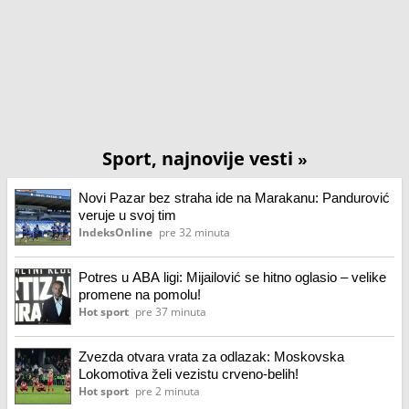
Sport, najnovije vesti
»
Novi Pazar bez straha ide na Marakanu: Pandurović
veruje u svoj tim
IndeksOnline
pre 32 minuta
Potres u ABA ligi: Mijailović se hitno oglasio – velike
promene na pomolu!
Hot sport
pre 37 minuta
Zvezda otvara vrata za odlazak: Moskovska
Lokomotiva želi vezistu crveno-belih!
Hot sport
pre 2 minuta