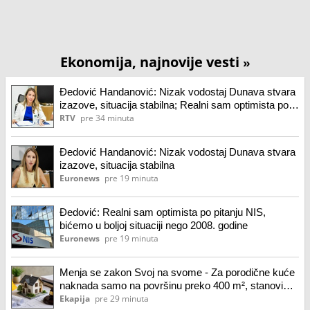
Ekonomija, najnovije vesti
»
Đedović Handanović: Nizak vodostaj Dunava stvara
izazove, situacija stabilna; Realni sam optimista po
pitanju NIS-a
RTV
pre 34 minuta
Đedović Handanović: Nizak vodostaj Dunava stvara
izazove, situacija stabilna
Euronews
pre 19 minuta
Đedović: Realni sam optimista po pitanju NIS,
bićemo u boljoj situaciji nego 2008. godine
Euronews
pre 19 minuta
Menja se zakon Svoj na svome - Za porodične kuće
naknada samo na površinu preko 400 m², stanovi
mogu u katastar i bez uplate investitora
Ekapija
pre 29 minuta