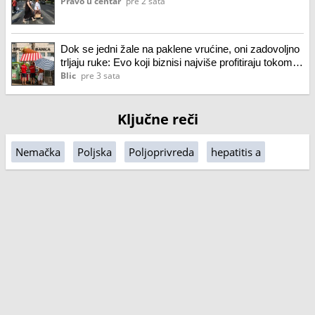
Pravo u centar
pre 2 sata
Dok se jedni žale na paklene vrućine, oni zadovoljno
trljaju ruke: Evo koji biznisi najviše profitiraju tokom
letnjih dana - što je toplije, njima zarada bolja
Blic
pre 3 sata
Ključne reči
Nemačka
Poljska
Poljoprivreda
hepatitis a