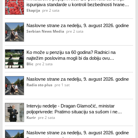
ispunjava standarde u kontroli bezbednosti hrane
biljnog porekla
Ekapija
pre 2 sata
Naslovne strane za nedelju, 9. avgust 2026. godine
Serbian News Media
pre 2 sata
Ko može u penziju sa 60 godina? Radnici na
najtežim poslovima mogli bi da dobiju ovu
mogućnost u Nemačkoj: evo pod kojim uslovima
Blic
pre 2 sata
Naslovne strane za nedelju, 9. avgust 2026. godine
Radio sto plus
pre 1 sat
Intervju nedelje - Dragan Glamočić, ministar
poljoprivrede: Pratimo situaciju sa sušom i ne
okrećemo glavu od problema
Kurir
pre 2 sata
Naslovne strane za nedelju, 9. avgust 2026. godine