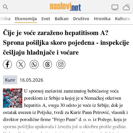
litika
Ekonomija
Svet
Balkan
Društvo
Hronika
Kultura
Čije je voće zaraženo hepatitisom A?
Sprona pošiljka skoro pojedena - inspekcije
češljaju hladnjače i voćare
Kurir
16.05.2026
U spornoj mešavini zamrznutog bobičastog voća
poreklom iz Srbije u kojoj je u Nemačkoj otkriven
hepatitis A, svega 30 odsto je voće iz Srbije, dok je
ostatak uvezen iz Poljske, tvrdi za Kurir Paun Petrović, vlasnik i
direktor porodične firme "Frigo Paun" d. o. o. iz Požege, koja je
spornu pošiljku upakovala i izvezla još u oktobru prošle godine.