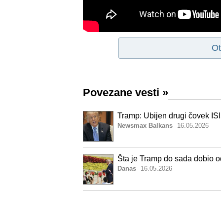
Ot
Povezane vesti
»
Tramp: Ubijen drugi čovek ISI
Newsmax Balkans
16.05.2026
Šta je Tramp do sada dobio o
Danas
16.05.2026