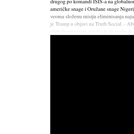
drugog po komandi ISIS-a na globalnom
američke snage i Oružane snage Nigerije
veoma složenu misiju eliminisanja najak
je Tramp u objavi na Truth Social. - A
globalnom nivou, mislio je da može da