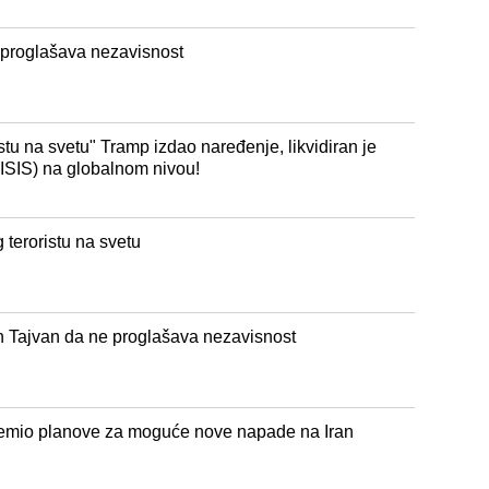
 proglašava nezavisnost
istu na svetu" Tramp izdao naređenje, likvidiran je
(ISIS) na globalnom nivou!
 teroristu na svetu
n Tajvan da ne proglašava nezavisnost
premio planove za moguće nove napade na Iran