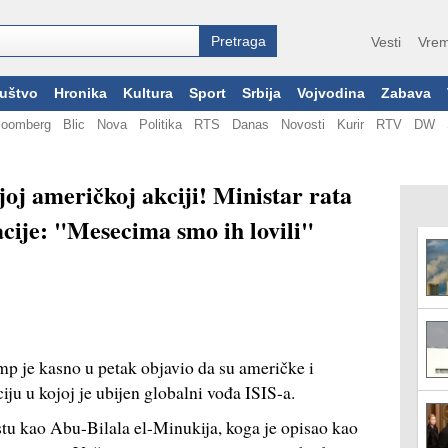
Vesti
Vrem
uštvo
Hronika
Kultura
Sport
Srbija
Vojvodina
Zabava
loomberg
Blic
Nova
Politika
RTS
Danas
Novosti
Kurir
RTV
DW
joj američkoj akciji! Ministar rata
acije: "Mesecima smo ih lovili"
 je kasno u petak objavio da su američke i
iju u kojoj je ubijen globalni vođa ISIS-a.
stu kao Abu-Bilala el-Minukija, koga je opisao kao