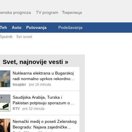
enska prognoza
TV program
Ћирилица
Teh
Auto
Putovanja
Podešavanja
Sputnik
Svi izvori
Svet, najnovije vesti »
Nuklearna elektrana u Bugarskoj
radi normalno uprkos rekordno
niskom Dunavu
Insajder
pre 16 minuta
Saudijska Arabija, Turska i
Pakistan potpisuju sporazum o
odbrani
RTV
pre 32 minuta
Nemački medij o poseti Zelenskog
Beogradu: Najava zajedničke