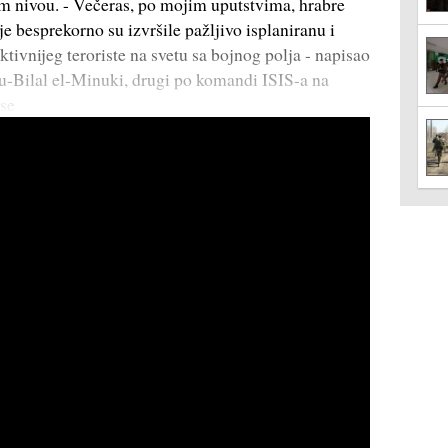
 nivou. - Večeras, po mojim uputstvima, hrabre
 besprekorno su izvršile pažljivo isplaniranu i
tivnijeg teroriste na svetu sa bojnog polja - napisao
bu-Bilal el-Minuki, drugi po komandi ISIS-a na
 se