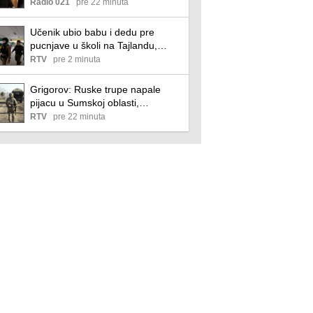
fabrike dronova?
Radio 021
pre 22 minuta
Učenik ubio babu i dedu pre
pucnjave u školi na Tajlandu,
ukupno osmoro mrtvih
RTV
pre 2 minuta
Grigorov: Ruske trupe napale
pijacu u Sumskoj oblasti,
povređeno 10 ljudi
RTV
pre 22 minuta