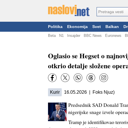
Politika
Ekonomija
Svet
Balkan
Dr
Beta
N1
Insajder
BBC News
Euronews
B
Oglasio se Hegset o najnovi
otkrio detalje složene oper
Kurir
16.05.2026 | Foks Njuz)
Predsednik SAD Donald Tramp
nigerijske snage izvele operac
Tramp je identifikovao terori