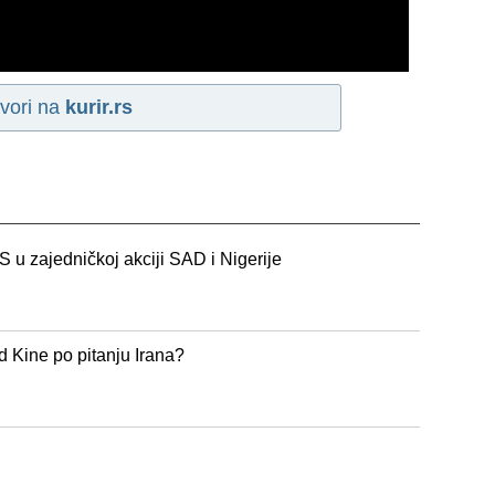
vori na
kurir.rs
S u zajedničkoj akciji SAD i Nigerije
d Kine po pitanju Irana?