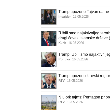
Tramp upozorio Tajvan da ne
Insajder
16.05.2026
"Ubili smo najaktivnijeg teror
drugi čovek Islamske države 
Kurir
16.05.2026
Tramp: Ubili smo najaktivnijeg
Politika
16.05.2026
Tramp upozorio kineski regio
RTV
16.05.2026
Njujork tajms: Pentagon pri
RTV
16.05.2026