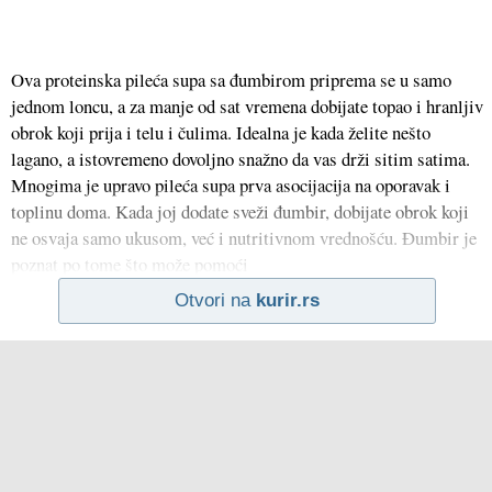
Ova proteinska pileća supa sa đumbirom priprema se u samo
jednom loncu, a za manje od sat vremena dobijate topao i hranljiv
obrok koji prija i telu i čulima. Idealna je kada želite nešto
lagano, a istovremeno dovoljno snažno da vas drži sitim satima.
Mnogima je upravo pileća supa prva asocijacija na oporavak i
toplinu doma. Kada joj dodate sveži đumbir, dobijate obrok koji
ne osvaja samo ukusom, već i nutritivnom vrednošću. Đumbir je
poznat po tome što može pomoći
Otvori na
kurir.rs