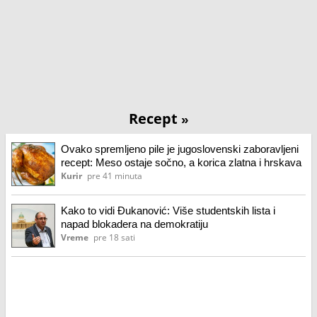
Recept
»
Ovako spremljeno pile je jugoslovenski zaboravljeni
recept: Meso ostaje sočno, a korica zlatna i hrskava
Kurir
pre 41 minuta
Kako to vidi Đukanović: Više studentskih lista i
napad blokadera na demokratiju
Vreme
pre 18 sati