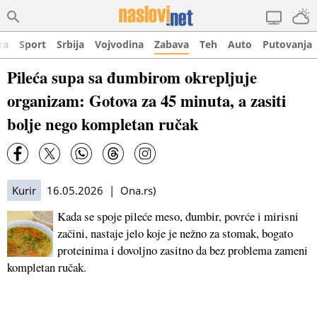
ra
Sport
Srbija
Vojvodina
Zabava
Teh
Auto
Putovanja
Pileća supa sa đumbirom okrepljuje
organizam: Gotova za 45 minuta, a zasiti
bolje nego kompletan ručak
Kurir
16.05.2026 | Ona.rs)
Kada se spoje pileće meso, đumbir, povrće i mirisni
začini, nastaje jelo koje je nežno za stomak, bogato
proteinima i dovoljno zasitno da bez problema zameni
kompletan ručak.