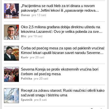
„Pacijentima se nudi hleb za tri dinara u novom
pakovanju“: Jeftini lekovi ili „spasavanje redova
Aleksandra Vučića“
Danas
pre 13 sati
Oko 2,5 miliona građana dobija direktnu uštedu na
lekovima Lazarević: Ovo je velika pobeda za sve
pacijente!
Blic
pre 19 sati
Čorba od psećeg mesa za spas od paklenih vrućina!
Kimovi lekari uputili bizaran savet narodu Severne
Koreje, državna televizija preporučuje tradicionalni
Kurir
pre 20 sati
recept
Severna Koreja se protiv ekstremnih vrućina bori
čorbom od psećeg mesa
Politika
pre 20 sati
Recept za zdravu starost: Ruski naučnici otkrili kako
sačuvati snagu i bistrinu uma
Sputnik
pre 8 sati