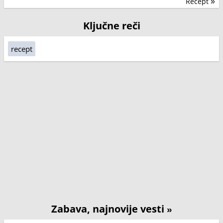
Recept
»
Ključne reči
recept
Zabava, najnovije vesti
»