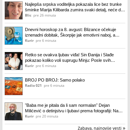
Najlepša srpska voditeljka pokazala lice bez trunke
šminke Marija Kilibarda zumira svaki detalj, neće da
ulepšava stvarnost: "Tretman mi je preko potreban"
Blic
pre 26 minuta
(foto)
Dnevni horoskop za 8. avgust: Blizance očekuje
iznenadni dobitak, Škorpije jak emotivni naboj, a
Vage...
Kurir
pre 6 minuta
Retko se ovakva ljubav viđa! Sin Đanija i Slađe
pokazao koliko voli suprugu Minju: Posle svih
iskušenja njihov brak je jači nego ikad
Kurir
pre 6 minuta
BROJ PO BROJ: Samo polako
Radio 021
pre 6 minuta
"Baba me je pitala da li sam normalan" Dejan
Milićević o detinjstvu i ljubavi prema fotografiji: Na
početku sam matretirao svoje najbliže...
Kurir
pre 20 minuta
Zabava, najnovije vesti
»