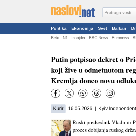
Politika
Ekonomija
Svet
Balkan
Dr
Beta
N1
Insajder
BBC News
Euronews
B
Putin potpisao dekret o Pri
koji žive u odmetnutom reg
Kremlja doneo novu odluk
Kurir
16.05.2026 | Kyiv Independent
Ruski predsednik Vladimir Pu
proces dobijanja ruskog državl