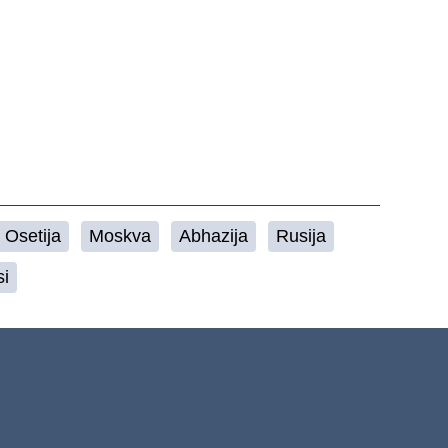
 Osetija
Moskva
Abhazija
Rusija
i