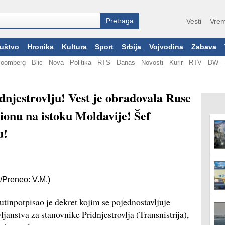
Vesti
Vrem
uštvo
Hronika
Kultura
Sport
Srbija
Vojvodina
Zabava
loomberg
Blic
Nova
Politika
RTS
Danas
Novosti
Kurir
RTV
DW
dnjestrovlju! Vest je obradovala Ruse
ionu na istoku Moldavije! Šef
u!
/Preneo: V.M.)
tinpotpisao je dekret kojim se pojednostavljuje
janstva za stanovnike Pridnjestrovlja (Transnistrija),