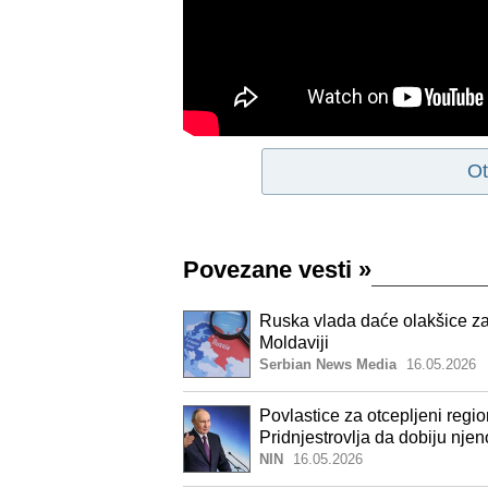
Ot
Povezane vesti
»
Ruska vlada daće olakšice za
Moldaviji
Serbian News Media
16.05.2026
Povlastice za otcepljeni regi
Pridnjestrovlja da dobiju njen
NIN
16.05.2026