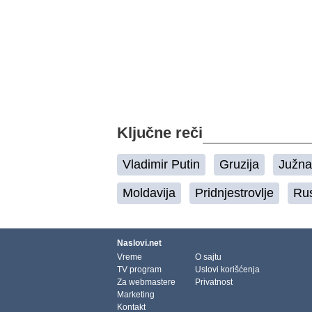
Ključne reči
Vladimir Putin
Gruzija
Južna
Moldavija
Pridnjestrovlje
Rus
Naslovi.net
Vreme
O sajtu
TV program
Uslovi korišćenja
Za webmastere
Privatnost
Marketing
Kontakt