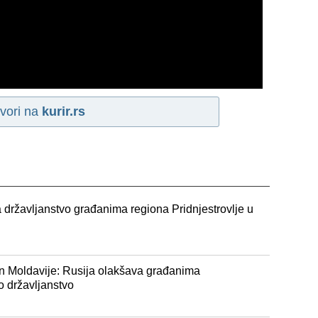
vori na
kurir.rs
 državljanstvo građanima regiona Pridnjestrovlje u
on Moldavije: Rusija olakšava građanima
o državljanstvo