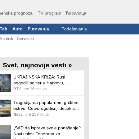
enska prognoza
TV program
Ћирилица
Teh
Auto
Putovanja
Podešavanja
Sputnik
Svi izvori
Svet, najnovije vesti »
UKRAJINSKA KRIZA: Rusi
pogodili soliter u Harkovu,
balistički udari na Odesu i
RTV
pre 26 minuta
Pavlograd; dronovi napali
Belgorod
Tragedija na popularnom grčkom
ostrvu: Četvorogodišnji dečak se
udavio u bazenu, roditelji
Nova
pre 21 minuta
uhapšeni
„SAD da isprave svoje ponašanje“:
Novi uslovi Teherana za