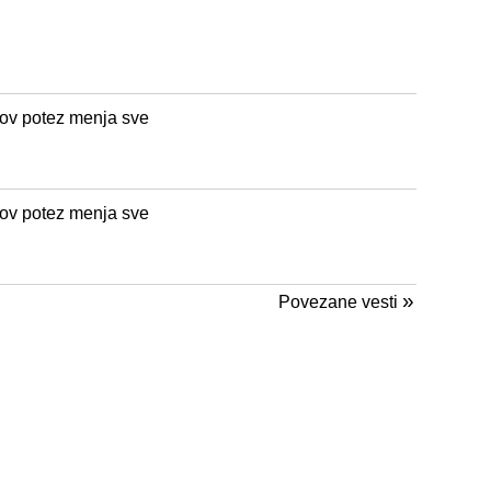
nov potez menja sve
nov potez menja sve
»
Povezane vesti