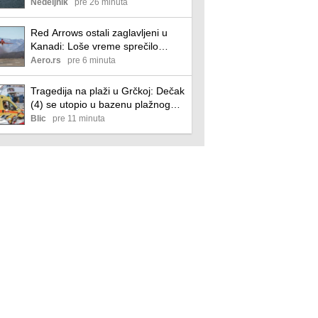
deblokadu Ormuskog moreuza
Nedeljnik
pre 26 minuta
Red Arrows ostali zaglavljeni u
Kanadi: Loše vreme sprečilo
prelet preko Atlantika
Aero.rs
pre 6 minuta
Tragedija na plaži u Grčkoj: Dečak
(4) se utopio u bazenu plažnog
bara: Roditelji odmah privedeni,
Blic
pre 11 minuta
uhapšen i vlasnik koji je radio i kao
spasilac