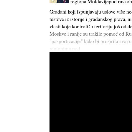
regiona Moldavijepod rusko
Građani koji ispunjavaju uslove više ne
testove iz istorije i građanskog prava, 
vlasti koje kontrolišu teritoriju još od
Moskve i ranije su tražile pomoć od R
"pasportizacije" kako bi proširila svoj 
regionima pod