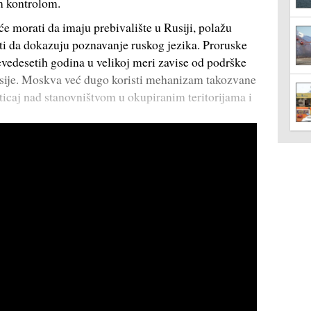
m kontrolom.
će morati da imaju prebivalište u Rusiji, polažu
niti da dokazuju poznavanje ruskog jezika. Proruske
 devedesetih godina u velikoj meri zavise od podrške
usije. Moskva već dugo koristi mehanizam takozvane
uticaj nad stanovništvom u okupiranim teritorijama i