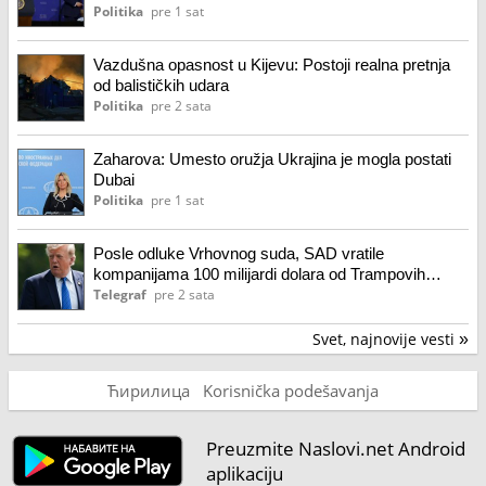
Politika
pre 1 sat
Vazdušna opasnost u Kijevu: Postoji realna pretnja
od balističkih udara
Politika
pre 2 sata
Zaharova: Umesto oružja Ukrajina je mogla postati
Dubai
Politika
pre 1 sat
Posle odluke Vrhovnog suda, SAD vratile
kompanijama 100 milijardi dolara od Trampovih
carina
Telegraf
pre 2 sata
Svet, najnovije vesti
»
Ћирилица
Korisnička podešavanja
Preuzmite Naslovi.net Android
aplikaciju