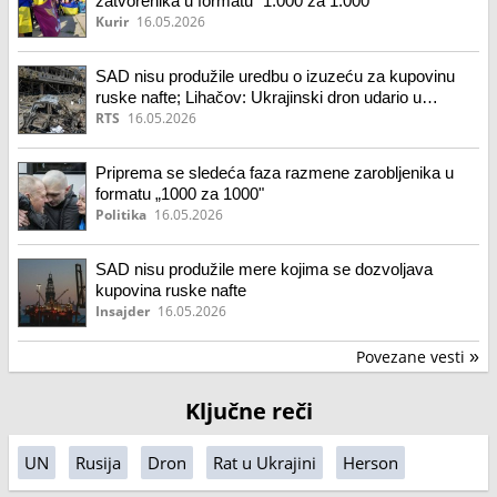
zatvorenika u formatu "1.000 za 1.000"
Kurir
16.05.2026
SAD nisu produžile uredbu o izuzeću za kupovinu
ruske nafte; Lihačov: Ukrajinski dron udario u
cevovod zaporoške nuklearke
RTS
16.05.2026
Priprema se sledeća faza razmene zarobljenika u
formatu „1000 za 1000"
Politika
16.05.2026
SAD nisu produžile mere kojima se dozvoljava
kupovina ruske nafte
Insajder
16.05.2026
Povezane vesti
»
Ključne reči
UN
Rusija
Dron
Rat u Ukrajini
Herson