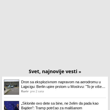
Svet, najnovije vesti
»
Dron sa eksplozivnom napravom na aerodromu u
Lajpcigu: Berlin upire prstom u Moskvu: "To je više
od bezbednosnog incidenta" (foto)
Kurir
pre 2 sata
„Sklonite ovo dete sa bine, ne želim da pada kao
Bajden”: Tramp potrčao za mališanom