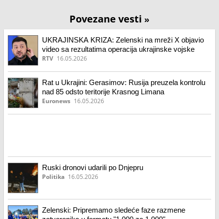
Povezane vesti
»
UKRAJINSKA KRIZA: Zelenski na mreži X objavio
video sa rezultatima operacija ukrajinske vojske
RTV
16.05.2026
Rat u Ukrajini: Gerasimov: Rusija preuzela kontrolu
nad 85 odsto teritorije Krasnog Limana
Euronews
16.05.2026
Ruski dronovi udarili po Dnjepru
Politika
16.05.2026
Zelenski: Pripremamo sledeće faze razmene