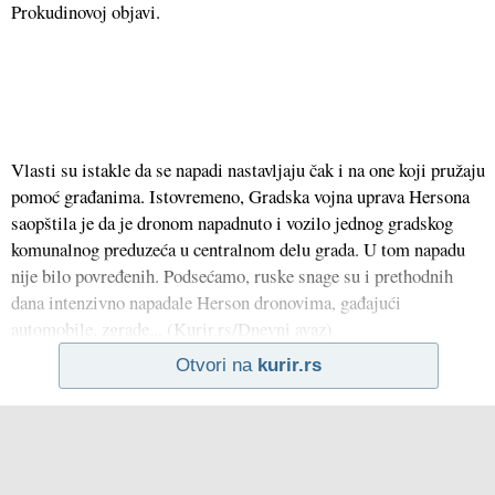
Prokudinovoj objavi.
Vlasti su istakle da se napadi nastavljaju čak i na one koji pružaju
pomoć građanima. Istovremeno, Gradska vojna uprava Hersona
saopštila je da je dronom napadnuto i vozilo jednog gradskog
komunalnog preduzeća u centralnom delu grada. U tom napadu
nije bilo povređenih. Podsećamo, ruske snage su i prethodnih
dana intenzivno napadale Herson dronovima, gađajući
automobile, zgrade... (Kurir.rs/Dnevni avaz)
Otvori na
kurir.rs