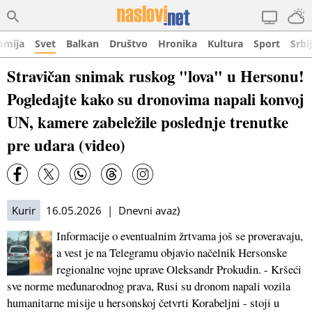
omija
Svet
Balkan
Društvo
Hronika
Kultura
Sport
Srbi
Stravičan snimak ruskog "lova" u Hersonu!
Pogledajte kako su dronovima napali konvoj
UN, kamere zabeležile poslednje trenutke
pre udara (video)
Kurir
16.05.2026 | Dnevni avaz)
Informacije o eventualnim žrtvama još se proveravaju,
a vest je na Telegramu objavio načelnik Hersonske
regionalne vojne uprave Oleksandr Prokudin. - Kršeći
sve norme međunarodnog prava, Rusi su dronom napali vozila
humanitarne misije u hersonskoj četvrti Korabeljni - stoji u