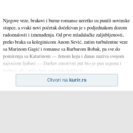
Njegove veze, brakovi i burne romanse neretko su punili novinske
stupce, a svaki novi početak dočekivan je s podjednakom dozom
radoznalosti i iznenađenja. Od prve mladalačke zaljubljenosti,
preko braka sa koleginicom Anom Sević, zatim turbulentne veze
sa Marinom Gagić i romanse sa Barbarom Bobak, pa sve do
pomirenja sa Katarinom — ženom koju i danas naziva svojom
najvećom ljubavi — Darkov emotivni put bio je pun uspona i
padova, ali i priča koje pokazuju koliko je
Otvori na
kurir.rs