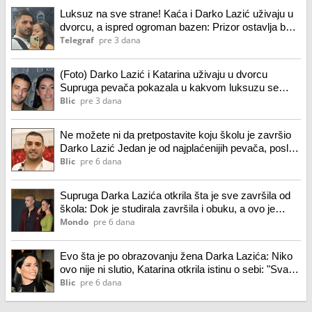
Luksuz na sve strane! Kaća i Darko Lazić uživaju u
dvorcu, a ispred ogroman bazen: Prizor ostavlja bez
daha
Telegraf
pre 3 dana
(Foto) Darko Lazić i Katarina uživaju u dvorcu
Supruga pevača pokazala u kakvom luksuzu se
baškare, a ispred ogroman bazen
Blic
pre 3 dana
Ne možete ni da pretpostavite koju školu je završio
Darko Lazić Jedan je od najplaćenijih pevača, posle
pobede u "Zvezdama Granda" život mu se promenio
Blic
pre 6 dana
Supruga Darka Lazića otkrila šta je sve završila od
škola: Dok je studirala završila i obuku, a ovo je
presudilo
Mondo
pre 6 dana
Evo šta je po obrazovanju žena Darka Lazića: Niko
ovo nije ni slutio, Katarina otkrila istinu o sebi: "Svaki
posao koji sam radila volela sam i svakom bih se
Blic
pre 6 dana
opet vratila"