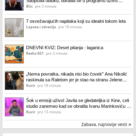
Saopštila odluku, obratila se u programu uživo:
"Bićete mi i u glavi i u srcu, nemojte da me izdate"
Blic
pre 3 minuta
7 osvežavajućih napitaka koji su idealni tokom leta
Lepota i zdravlje
pre 18 minuta
DNEVNI KVIZ: Deset pitanja - laganica
Radio 021
pre 3 minuta
„Nema povratka, nikada nisi bio čovek” Ana Nikolić
raskinula sa Raletom jer je stao na stranu Jelene
Radanović! Ovo su reči njene oproštajne poruke:
Kurir
pre 18 minuta
Izdao si...
Šok u emisiji uživo! Javila se gledateljka iz Kine, celi
studio zanemeo kad se obratila Ivanu Marinkoviću -
on se uhvatio za glavu
Kurir
pre 13 minuta
Zabava, najnovije vesti
»