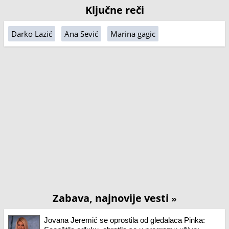
Ključne reči
Darko Lazić
Ana Sević
Marina gagic
Zabava, najnovije vesti
»
Jovana Jeremić se oprostila od gledalaca Pinka: