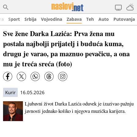
ra
Sport
Srbija
Vojvodina
Zabava
Teh
Auto
Putovanja
Sve žene Darka Lazića: Prva žena mu
postala najbolji prijatelj i buduća kuma,
drugu je varao, pa maznuo pevačicu, a ona
mu je treća sreća (foto)
Kurir
16.05.2026
Ljubavni život Darka Lazića oduvek je izazivao pažnju
javnosti jednako koliko i njegova muzička karijera.