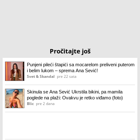
Pročitajte još
Punjeni pileći štapići sa mocarelom preliveni puterom
i belim lukom – sprema Ana Sević!
Svet & Skandal
pre 22 sata
Skinula se Ana Sević Ukrstila bikini, pa mamila
poglede na plaži: Ovakvu je retko viđamo (foto)
Blic
pre 2 dana