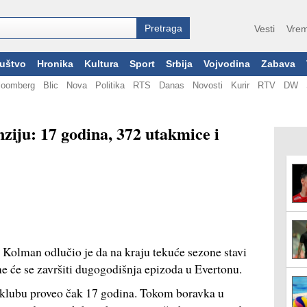
Vesti
Vrem
uštvo
Hronika
Kultura
Sport
Srbija
Vojvodina
Zabava
loomberg
Blic
Nova
Politika
RTS
Danas
Novosti
Kurir
RTV
DW
ziju: 17 godina, 372 utakmice i
 Kolman odlučio je da na kraju tekuće sezone stavi
me će se završiti dugogodišnja epizoda u Evertonu.
u klubu proveo čak 17 godina. Tokom boravka u