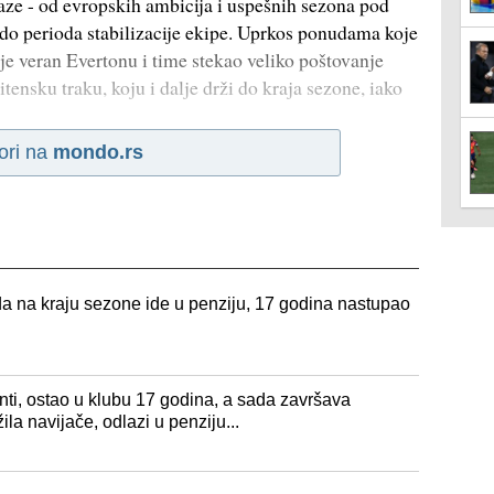
aze - od evropskih ambicija i uspešnih sezona pod
do perioda stabilizacije ekipe. Uprkos ponudama koje
je veran Evertonu i time stekao veliko poštovanje
itensku traku, koju i dalje drži do kraja sezone, iako
ori na
mondo.rs
da na kraju sezone ide u penziju, 17 godina nastupao
nti, ostao u klubu 17 godina, a sada završava
ila navijače, odlazi u penziju...