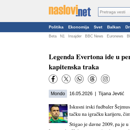
Politika
Ekonomija
Svet
Balkan
Dr
Beta
N1
Insajder
BBC News
Euronews
B
Legenda Evertona ide u pen
kapitenska traka
Mondo
16.05.2026 | Tijana Jevtić
Iskusni irski fudbaler Šejmus
tačku na igračku karijeru, či
Stigao je davne 2009, pa je 