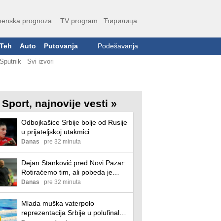
enska prognoza
TV program
Ћирилица
Teh
Auto
Putovanja
Podešavanja
Sputnik
Svi izvori
Sport, najnovije vesti »
Odbojkašice Srbije bolje od Rusije
u prijateljskoj utakmici
Danas
pre 32 minuta
Dejan Stanković pred Novi Pazar:
Rotiraćemo tim, ali pobeda je
imperativ
Danas
pre 32 minuta
Mlada muška vaterpolo
reprezentacija Srbije u polufinalu