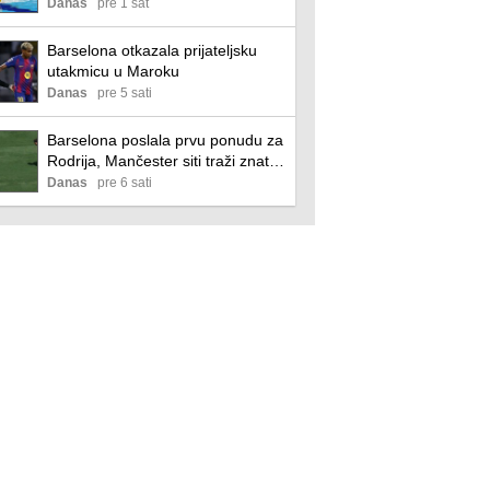
Svetskog prvenstva
Danas
pre 1 sat
Barselona otkazala prijateljsku
utakmicu u Maroku
Danas
pre 5 sati
Barselona poslala prvu ponudu za
Rodrija, Mančester siti traži znatno
više
Danas
pre 6 sati