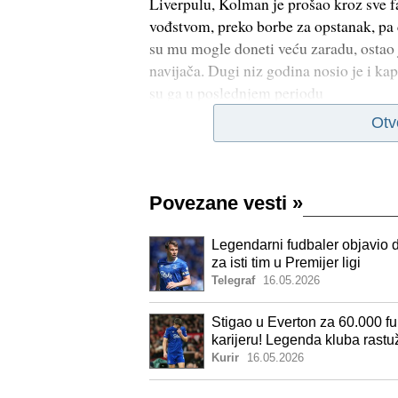
Liverpulu, Kolman je prošao kroz sve f
vođstvom, preko borbe za opstanak, pa 
su mu mogle doneti veću zaradu, ostao 
navijača. Dugi niz godina nosio je i kap
su ga u poslednjem periodu
Otv
Povezane vesti
»
Legendarni fudbaler objavio 
za isti tim u Premijer ligi
Telegraf
16.05.2026
Stigao u Everton za 60.000 fu
karijeru! Legenda kluba rastuž
Kurir
16.05.2026