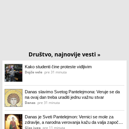
Društvo, najnovije vesti
»
Kako studenti čine proteste vidljivim
Dojče vele
pre 31 minuta
Danas slavimo Svetog Pantelejmona: Veruje se da
na ovaj dan treba uraditi jednu važnu stvar
Danas
pre 31 minuta
Danas je Sveti Pantelejmon: Vernici se mole za
zdravlje, a narodna verovanja kažu da valja započeti
novi posao
Glas juga
pre 11 minuta