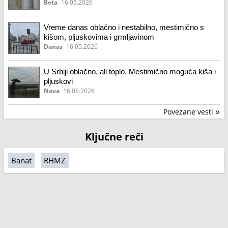
Beta
16.05.2026
Vreme danas oblačno i nestabilno, mestimično s
kišom, pljuskovima i grmljavinom
Danas
16.05.2026
U Srbiji oblačno, ali toplo. Mestimično moguća kiša i
pljuskovi
Nova
16.05.2026
Povezane vesti
»
Ključne reči
Banat
RHMZ