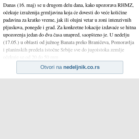
Danas (16. maj) se u drugom delu dana, kako upozorava RHMZ,
očekuje izraženija grmljavina koja će dovesti do veće količine
padavina za kratko vreme, jak ili olujni vetar u zoni intenzivnih
pljuskova, ponegde i grad. Za konkretne lokacije izdavaće se hitna
upozorenja jedan do dva časa unapred, saopšteno je. U nedelju
(17.05.) u oblasti od južnog Banata preko Braničeva, Pomoravlja
i planinskih predela istočne Srbije sve do jugoistoka zemlje
očekuje se od 20 do 50 mm
Otvori na
nedeljnik.co.rs