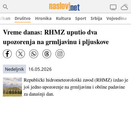
alkan
Društvo
Hronika
Kultura
Sport
Srbija
Vojvodina
Vreme danas: RHMZ uputio dva
upozorenja na grmljavinu i pljuskove
Nedeljnik
16.05.2026
Republički hidrometeorološki zavod (RHMZ) izdao je
još jedno upozorenje na grmljavinu i obilne padavine
za današnji dan.