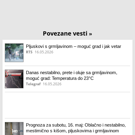
Povezane vesti
»
Pljuskovi s grmljavinom – moguć grad i jak vetar
RTS
16.05.2026
Danas nestabilno, prete i oluje sa grmljavinom,
moguć grad: Temperatura do 23°C
Telegraf
16.05.2026
Prognoza za subotu, 16. maj: Oblačno i nestabilno,
mestimično s kišom, pljuskovima i grmljavinom