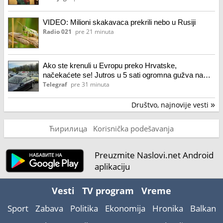
VIDEO: Milioni skakavaca prekrili nebo u Rusiji
Radio 021
pre 21 minuta
Ako ste krenuli u Evropu preko Hrvatske,
načekaćete se! Jutros u 5 sati ogromna gužva na
Batrovcima
Telegraf
pre 31 minuta
Društvo, najnovije vesti
»
Ћирилица
Korisnička podešavanja
Preuzmite Naslovi.net Android
aplikaciju
Vesti
TV program
Vreme
Sport
Zabava
Politika
Ekonomija
Hronika
Balkan