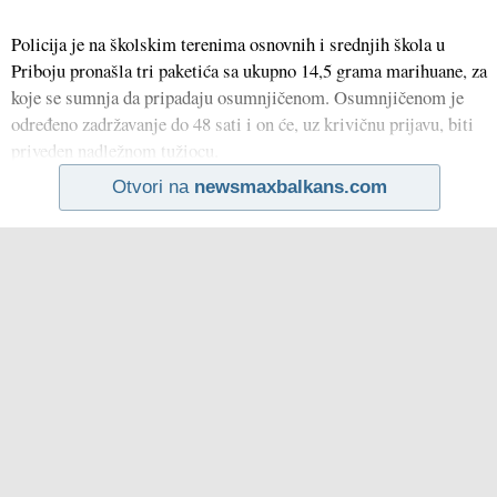
Policija je na školskim terenima osnovnih i srednjih škola u
Priboju pronašla tri paketića sa ukupno 14,5 grama marihuane, za
koje se sumnja da pripadaju osumnjičenom. Osumnjičenom je
određeno zadržavanje do 48 sati i on će, uz krivičnu prijavu, biti
priveden nadležnom tužiocu.
Otvori na
newsmaxbalkans.com