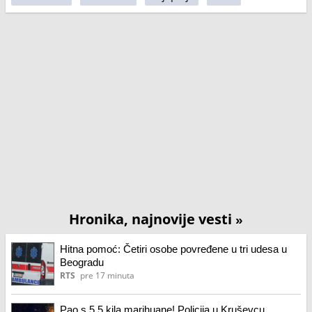
Hronika, najnovije vesti
»
Hitna pomoć: Četiri osobe povređene u tri udesa u
Beogradu
RTS
pre 17 minuta
Pao s 5,5 kila marihuane! Policija u Kruševcu