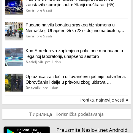
zaustavila sumnjici auto: Stariji muškarac (65)
prevozio drogu, odmah mu stavili lisice
Kurir
pre 6 sati
Pucano na vilu bogatog srpskog biznismena u
Nemačkoj! Uhapšen Grk (22) - dojurio na biciklu,
ispalio hice i pobegao, pa uhapšen
Kurir
pre 5 sati
Kod Smedereva zaplenjeno pola tone marihuane u
ilegalnoj laboratoriji, uhapšeno šestoro
Nedeljnik
pre 1 dan
Optužnica za zločin u Tovariševu još nije potvrđena:
Obrovčanin i dalje u pritvoru zbog ubistva,
Palančanin se brani sa slobode
Dnevnik
pre 1 dan
Hronika, najnovije vesti
»
Ћирилица
Korisnička podešavanja
Preuzmite Naslovi.net Android