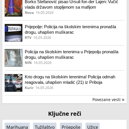
Borko Stefanović pisao Ursuli fon der Lajen: Vučić
vlada državom stopljenom sa mafijom
Nova
16.05.2026
Prijepolje: Policija na školskim terenima pronašla
drogu, uhapšen muškarac
RTV
16.05.2026
Policija na školskim terenima u Prijepolju pronašla
drogu, uhapšen muškarac
NIN
16.05.2026
Krio drogu na školskim terenima! Policija odmah
reagovala, uhapšen mladić (21) iz Priboja
Kurir
16.05.2026
Povezane vesti
»
Ključne reči
Marihuana
Tužilaštvo
Prijepolje
Užice