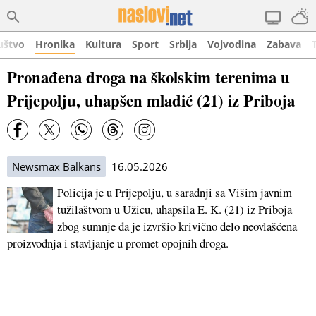
uštvo
Hronika
Kultura
Sport
Srbija
Vojvodina
Zabava
Pronađena droga na školskim terenima u
Prijepolju, uhapšen mladić (21) iz Priboja
Newsmax Balkans
16.05.2026
Policija je u Prijepolju, u saradnji sa Višim javnim
tužilaštvom u Užicu, uhapsila E. K. (21) iz Priboja
zbog sumnje da je izvršio krivično delo neovlašćena
proizvodnja i stavljanje u promet opojnih droga.