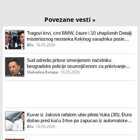
Povezane vesti
»
Tragovi krvi, crni BMW, čaure i 10 uhapšenih Detalji
misterioznog nestanka Kekinog saradnika posle
sastanka u restoranu na Senjaku: U pritvoru i Veselin
Blic
16.05.2026
Milić i 3 policajca
Sud odredio pritvor smenjenom načelniku
beogradske policije osumnjičenom za prikrivanje
pokušaja ubistva
Slobodna Evropa
16.05.2026
Kuvar iz Jakova rafalom ubio pilota Vuka (30); Đura
došao pred kuću žrtve pa zapucao iz automatske
puške: Rekao da je zločin počinio zbog ovoga
Blic
16.05.2026