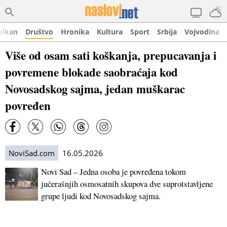
alkan
Društvo
Hronika
Kultura
Sport
Srbija
Vojvodina
Više od osam sati koškanja, prepucavanja i
povremene blokade saobraćaja kod
Novosadskog sajma, jedan muškarac
povređen
NoviSad.com
16.05.2026
Novi Sad – Jedna osoba je povređena tokom
jučerašnjih osmosatnih skupova dve suprotstavljene
grupe ljudi kod Novosadskog sajma.