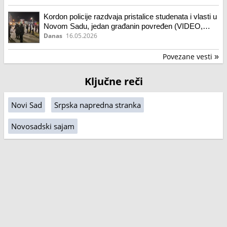
Kordon policije razdvaja pristalice studenata i vlasti u
Novom Sadu, jedan građanin povređen (VIDEO,
FOTO)
Danas
16.05.2026
Povezane vesti
»
Ključne reči
Novi Sad
Srpska napredna stranka
Novosadski sajam