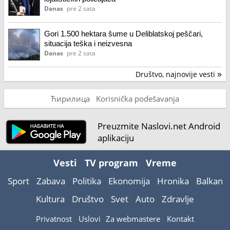
Danas
pre 2 sata
Gori 1.500 hektara šume u Deliblatskoj peščari,
situacija teška i neizvesna
Danas
pre 2 sata
Društvo, najnovije vesti
»
Ћирилица
Korisnička podešavanja
Preuzmite Naslovi.net Android
aplikaciju
Vesti
TV program
Vreme
Sport
Zabava
Politika
Ekonomija
Hronika
Balkan
Kultura
Društvo
Svet
Auto
Zdravlje
Privatnost
Uslovi
Za webmastere
Kontakt