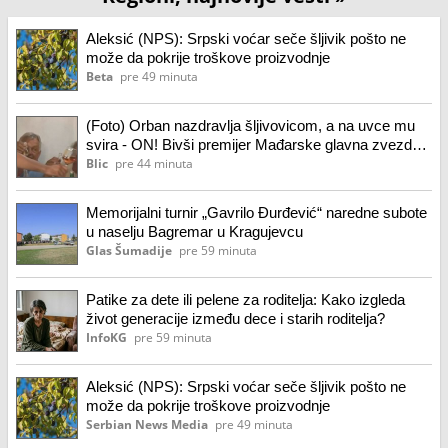
Aleksić (NPS): Srpski voćar seče šljivik pošto ne
može da pokrije troškove proizvodnje
Beta
pre 49 minuta
(Foto) Orban nazdravlja šljivovicom, a na uvce mu
svira - ON! Bivši premijer Mađarske glavna zvezda u
Guči: Veselio se do kasno u noć u čuvenoj kafani
Blic
pre 44 minuta
Memorijalni turnir „Gavrilo Đurđević“ naredne subote
u naselju Bagremar u Kragujevcu
Glas Šumadije
pre 59 minuta
Patike za dete ili pelene za roditelja: Kako izgleda
život generacije između dece i starih roditelja?
InfoKG
pre 59 minuta
Aleksić (NPS): Srpski voćar seče šljivik pošto ne
može da pokrije troškove proizvodnje
Serbian News Media
pre 49 minuta