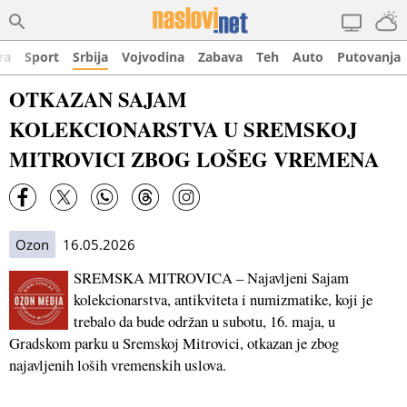
ra
Sport
Srbija
Vojvodina
Zabava
Teh
Auto
Putovanja
OTKAZAN SAJAM
KOLEKCIONARSTVA U SREMSKOJ
MITROVICI ZBOG LOŠEG VREMENA
Ozon
16.05.2026
SREMSKA MITROVICA – Najavljeni Sajam
kolekcionarstva, antikviteta i numizmatike, koji je
trebalo da bude održan u subotu, 16. maja, u
Gradskom parku u Sremskoj Mitrovici, otkazan je zbog
najavljenih loših vremenskih uslova.