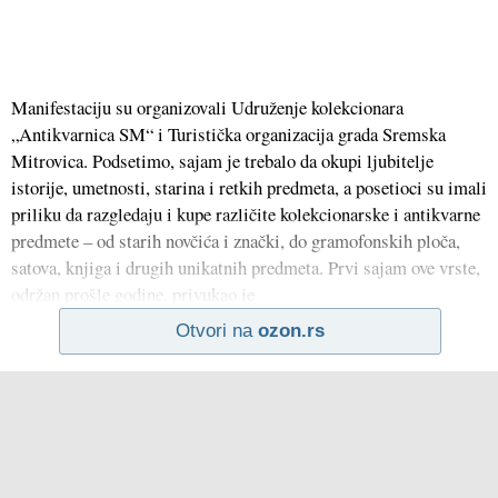
Manifestaciju su organizovali Udruženje kolekcionara
„Antikvarnica SM“ i Turistička organizacija grada Sremska
Mitrovica. Podsetimo, sajam je trebalo da okupi ljubitelje
istorije, umetnosti, starina i retkih predmeta, a posetioci su imali
priliku da razgledaju i kupe različite kolekcionarske i antikvarne
predmete – od starih novčića i znački, do gramofonskih ploča,
satova, knjiga i drugih unikatnih predmeta. Prvi sajam ove vrste,
održan prošle godine, privukao je
Otvori na
ozon.rs