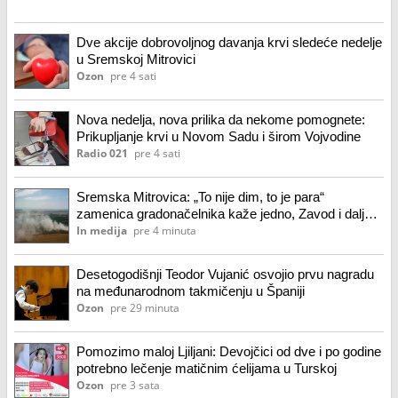
Dve akcije dobrovoljnog davanja krvi sledeće nedelje
u Sremskoj Mitrovici
Ozon
pre 4 sati
Nova nedelja, nova prilika da nekome pomognete:
Prikupljanje krvi u Novom Sadu i širom Vojvodine
Radio 021
pre 4 sati
Sremska Mitrovica: „To nije dim, to je para“
zamenica gradonačelnika kaže jedno, Zavod i dalje
poziva na oprez
In medija
pre 4 minuta
Desetogodišnji Teodor Vujanić osvojio prvu nagradu
na međunarodnom takmičenju u Španiji
Ozon
pre 29 minuta
Pomozimo maloj Ljiljani: Devojčici od dve i po godine
potrebno lečenje matičnim ćelijama u Turskoj
Ozon
pre 3 sata