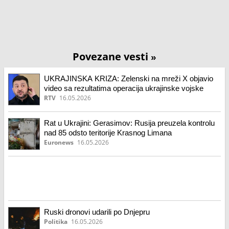
Povezane vesti
»
UKRAJINSKA KRIZA: Zelenski na mreži X objavio
video sa rezultatima operacija ukrajinske vojske
RTV
16.05.2026
Rat u Ukrajini: Gerasimov: Rusija preuzela kontrolu
nad 85 odsto teritorije Krasnog Limana
Euronews
16.05.2026
Ruski dronovi udarili po Dnjepru
Politika
16.05.2026