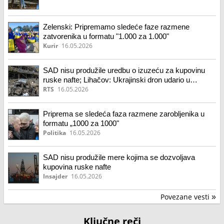
Zelenski: Pripremamo sledeće faze razmene
zatvorenika u formatu "1.000 za 1.000"
Kurir
16.05.2026
SAD nisu produžile uredbu o izuzeću za kupovinu
ruske nafte; Lihačov: Ukrajinski dron udario u
cevovod zaporoške nuklearke
RTS
16.05.2026
Priprema se sledeća faza razmene zarobljenika u
formatu „1000 za 1000"
Politika
16.05.2026
SAD nisu produžile mere kojima se dozvoljava
kupovina ruske nafte
Insajder
16.05.2026
Povezane vesti
»
Ključne reči