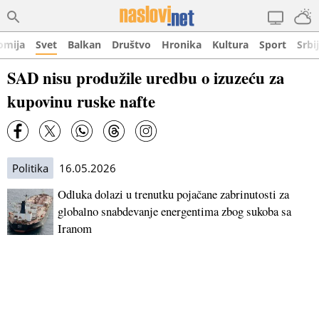
omija
Svet
Balkan
Društvo
Hronika
Kultura
Sport
Srbi
SAD nisu produžile uredbu o izuzeću za
kupovinu ruske nafte
Politika
16.05.2026
Odluka dolazi u trenutku pojačane zabrinutosti za
globalno snabdevanje energentima zbog sukoba sa
Iranom