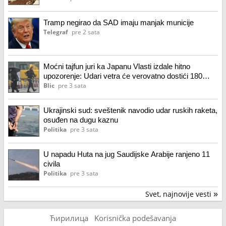
Tramp negirao da SAD imaju manjak municije
Telegraf
pre 2 sata
Moćni tajfun juri ka Japanu Vlasti izdale hitno
upozorenje: Udari vetra će verovatno dostići 180
kilometara na sat
Blic
pre 3 sata
Ukrajinski sud: sveštenik navodio udar ruskih raketa,
osuđen na dugu kaznu
Politika
pre 3 sata
U napadu Huta na jug Saudijske Arabije ranjeno 11
civila
Politika
pre 3 sata
Svet, najnovije vesti
»
Ћирилица
Korisnička podešavanja