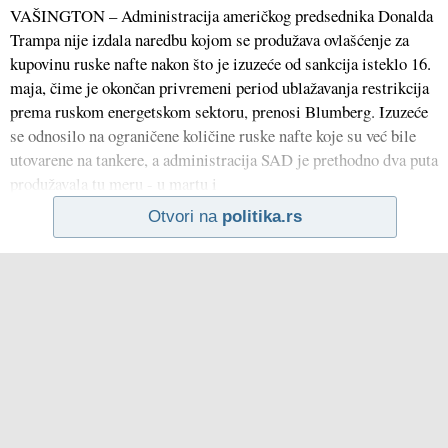
VAŠINGTON – Administracija američkog predsednika Donalda
Trampa nije izdala naredbu kojom se produžava ovlašćenje za
kupovinu ruske nafte nakon što je izuzeće od sankcija isteklo 16.
maja, čime je okončan privremeni period ublažavanja restrikcija
prema ruskom energetskom sektoru, prenosi Blumberg. Izuzeće
se odnosilo na ograničene količine ruske nafte koje su već bile
utovarene na tankere, a administracija SAD je prethodno dva puta
produžavala tu meru - u martu i
Otvori na
politika.rs