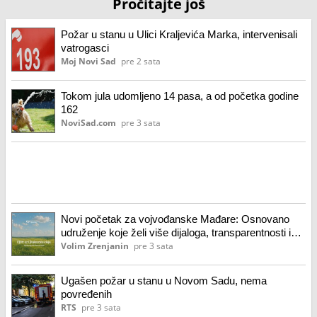
Pročitajte još
Požar u stanu u Ulici Kraljevića Marka, intervenisali
vatrogasci
Moj Novi Sad
pre 2 sata
Tokom jula udomljeno 14 pasa, a od početka godine
162
NoviSad.com
pre 3 sata
Novi početak za vojvođanske Mađare: Osnovano
udruženje koje želi više dijaloga, transparentnosti i
ravnomerniji razvoj Banata Civilno udruženje
Volim Zrenjanin
pre 3 sata
Vojvođanski Mađari – Novi početak (VMU)
Ugašen požar u stanu u Novom Sadu, nema
povređenih
RTS
pre 3 sata