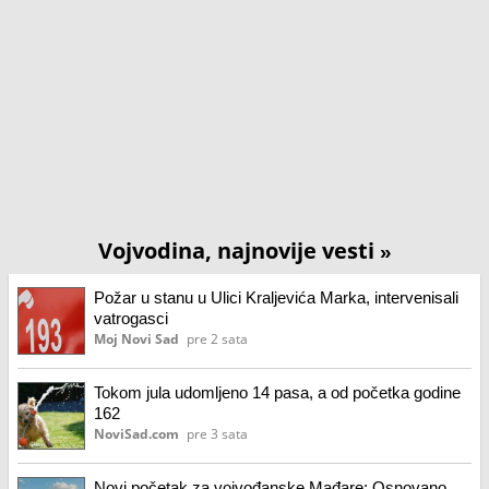
Vojvodina, najnovije vesti
»
Požar u stanu u Ulici Kraljevića Marka, intervenisali
vatrogasci
Moj Novi Sad
pre 2 sata
Tokom jula udomljeno 14 pasa, a od početka godine
162
NoviSad.com
pre 3 sata
Novi početak za vojvođanske Mađare: Osnovano