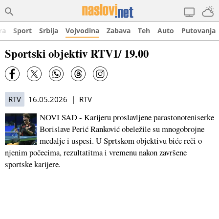
ra
Sport
Srbija
Vojvodina
Zabava
Teh
Auto
Putovanja
Sportski objektiv RTV1/ 19.00
RTV
16.05.2026 | RTV
NOVI SAD - Karijeru proslavljene parastonoteniserke
Borislave Perić Ranković obeležile su mnogobrojne
medalje i uspesi. U Sprtskom objektivu biće reči o
njenim počecima, rezultatitma i vremenu nakon završene
sportske karijere.