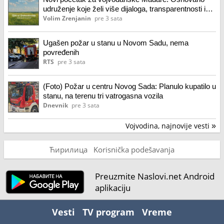
udruženje koje želi više dijaloga, transparentnosti i
ravnomerniji razvoj Banata Civilno udruženje
Volim Zrenjanin
pre 3 sata
Vojvođanski Mađari – Novi početak (VMU)
Ugašen požar u stanu u Novom Sadu, nema
povređenih
RTS
pre 3 sata
(Foto) Požar u centru Novog Sada: Planulo kupatilo u
stanu, na terenu tri vatrogasna vozila
Dnevnik
pre 3 sata
Vojvodina, najnovije vesti
»
Ћирилица
Korisnička podešavanja
Preuzmite Naslovi.net Android
aplikaciju
Vesti
TV program
Vreme