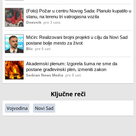
(Foto) Požar u centru Novog Sada: Planulo kupatilo u
stanu, na terenu tri vatrogasna vozila
Dnevnik
pre 3 sata
Mićin: Realizovani brojni projekti u cilju da Novi Sad
postane bolje mesto za život
Blic
pre 6 sati
Akademski plenum: Izgorela šuma ne sme da
postane građevinski plen, izmeniti zakon
Serbian News Media
pre 8 sati
Ključne reči
Vojvodina
Novi Sad