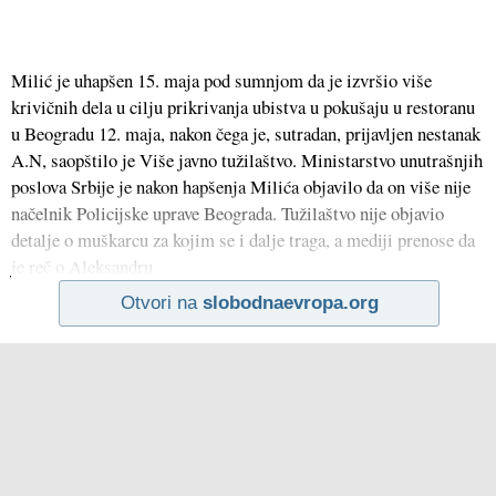
Milić je uhapšen 15. maja pod sumnjom da je izvršio više
krivičnih dela u cilju prikrivanja ubistva u pokušaju u restoranu
u Beogradu 12. maja, nakon čega je, sutradan, prijavljen nestanak
A.N, saopštilo je Više javno tužilaštvo. Ministarstvo unutrašnjih
poslova Srbije je nakon hapšenja Milića objavilo da on više nije
načelnik Policijske uprave Beograda. Tužilaštvo nije objavio
detalje o muškarcu za kojim se i dalje traga, a mediji prenose da
je reč o Aleksandru
Otvori na
slobodnaevropa.org