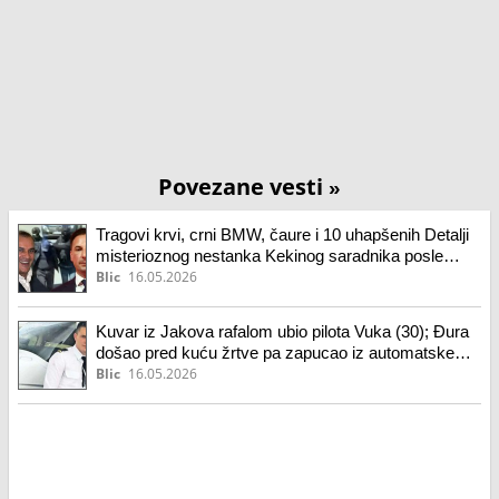
Povezane vesti
»
Tragovi krvi, crni BMW, čaure i 10 uhapšenih Detalji
misterioznog nestanka Kekinog saradnika posle
sastanka u restoranu na Senjaku: U pritvoru i Veselin
Blic
16.05.2026
Milić i 3 policajca
Kuvar iz Jakova rafalom ubio pilota Vuka (30); Đura
došao pred kuću žrtve pa zapucao iz automatske
puške: Rekao da je zločin počinio zbog ovoga
Blic
16.05.2026