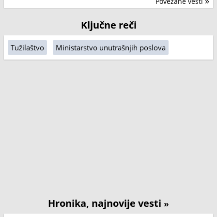
Povezane vesti
»
Ključne reči
Tužilaštvo
Ministarstvo unutrašnjih poslova
Hronika, najnovije vesti
»