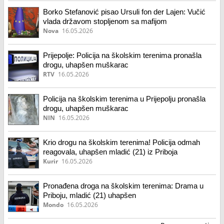
Borko Stefanović pisao Ursuli fon der Lajen: Vučić
vlada državom stopljenom sa mafijom
Nova
16.05.2026
Prijepolje: Policija na školskim terenima pronašla
drogu, uhapšen muškarac
RTV
16.05.2026
Policija na školskim terenima u Prijepolju pronašla
drogu, uhapšen muškarac
NIN
16.05.2026
Krio drogu na školskim terenima! Policija odmah
reagovala, uhapšen mladić (21) iz Priboja
Kurir
16.05.2026
Pronađena droga na školskim terenima: Drama u
Priboju, mladić (21) uhapšen
Mondo
16.05.2026