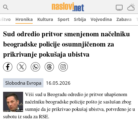
uštvo
Hronika
Kultura
Sport
Srbija
Vojvodina
Zabava
Sud odredio pritvor smenjenom načelniku
beogradske policije osumnjičenom za
prikrivanje pokušaja ubistva
Slobodna Evropa
16.05.2026
Viši sud u Beogradu odredio je pritvor uhapšenom
načelniku beogradske policije pošto je saslušan zbog
sumnje da je prikrivao pokušaj ubistva, potvrđeno je u
subotu iz suda za RSE.