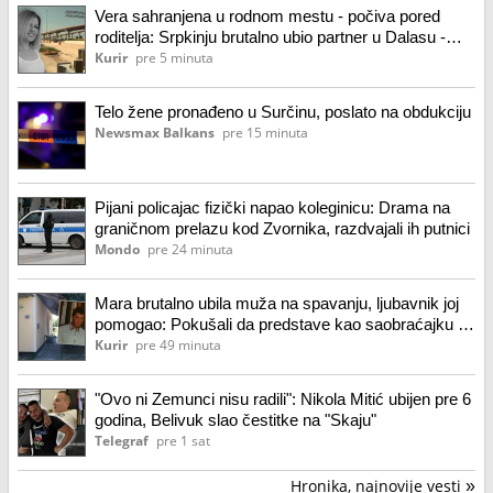
Vera sahranjena u rodnom mestu - počiva pored
roditelja: Srpkinju brutalno ubio partner u Dalasu -
udarao joj glavu o zid, a onda varikinom brisao
Kurir
pre 5 minuta
tragove!
Telo žene pronađeno u Surčinu, poslato na obdukciju
Newsmax Balkans
pre 15 minuta
Pijani policajac fizički napao koleginicu: Drama na
graničnom prelazu kod Zvornika, razdvajali ih putnici
Mondo
pre 24 minuta
Mara brutalno ubila muža na spavanju, ljubavnik joj
pomogao: Pokušali da predstave kao saobraćajku u
Staroj Pazovi, a evo kako je otkriveno da je Petar
Kurir
pre 49 minuta
ubijen
"Ovo ni Zemunci nisu radili": Nikola Mitić ubijen pre 6
godina, Belivuk slao čestitke na "Skaju"
Telegraf
pre 1 sat
Hronika, najnovije vesti
»