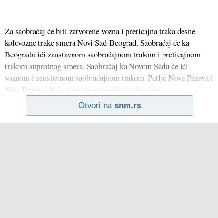
Za saobraćaj će biti zatvorene vozna i preticajna traka desne
kolovozne trake smera Novi Sad-Beograd. Saobraćaj će ka
Beogradu ići zaustavnom saobraćajnom trakom i preticajnom
trakom suprotnog smera. Saobraćaj ka Novom Sadu će ići
voznom i zaustavnom saobraćajnom trakom. Petlje Nova Pazova i
Novi Banovci biće otvorene za vozila iz oba smera.
Otvori na
snm.rs