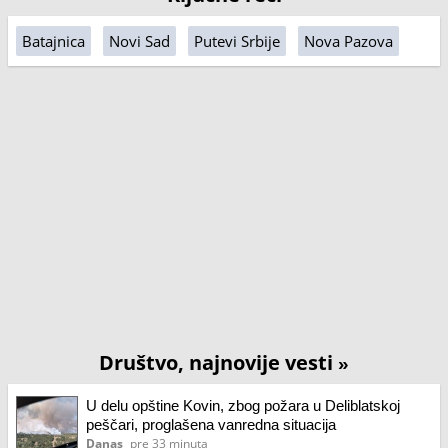
Batajnica
Novi Sad
Putevi Srbije
Nova Pazova
Društvo, najnovije vesti
»
U delu opštine Kovin, zbog požara u Deliblatskoj
peščari, proglašena vanredna situacija
Danas
pre 33 minuta