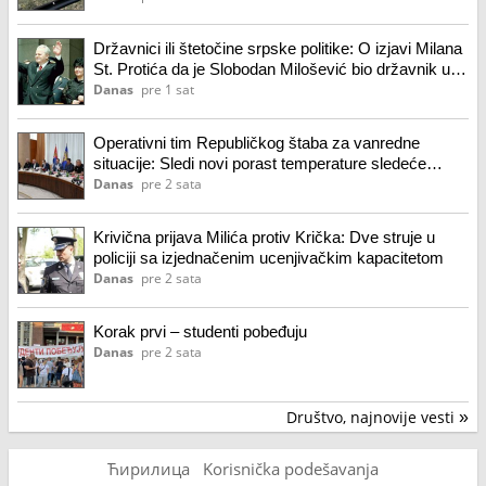
Državnici ili štetočine srpske politike: O izjavi Milana
St. Protića da je Slobodan Milošević bio državnik u
odnosu na Aleksandara Vučića
Danas
pre 1 sat
Operativni tim Republičkog štaba za vanredne
situacije: Sledi novi porast temperature sledeće
nedelje
Danas
pre 2 sata
Krivična prijava Milića protiv Krička: Dve struje u
policiji sa izjednačenim ucenjivačkim kapacitetom
Danas
pre 2 sata
Korak prvi – studenti pobeđuju
Danas
pre 2 sata
Društvo, najnovije vesti
»
Ћирилица
Korisnička podešavanja