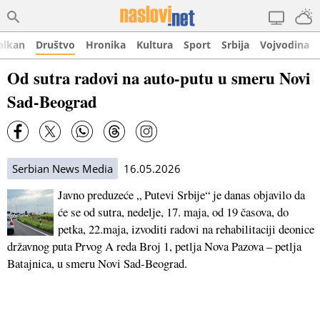
alkan
Društvo
Hronika
Kultura
Sport
Srbija
Vojvodina
Od sutra radovi na auto-putu u smeru Novi
Sad-Beograd
Serbian News Media
16.05.2026
Javno preduzeće „ Putevi Srbije“ je danas objavilo da
će se od sutra, nedelje, 17. maja, od 19 časova, do
petka, 22.maja, izvoditi radovi na rehabilitaciji deonice
državnog puta Prvog A reda Broj 1, petlja Nova Pazova – petlja
Batajnica, u smeru Novi Sad-Beograd.