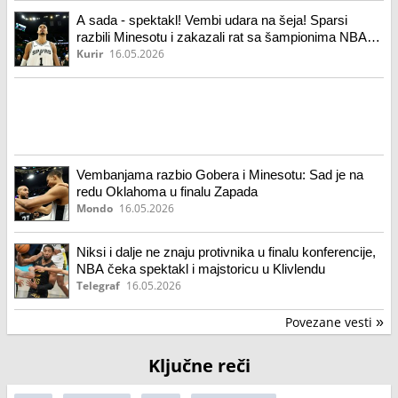
A sada - spektakl! Vembi udara na šeja! Sparsi
razbili Minesotu i zakazali rat sa šampionima NBA
lige! (video)
Kurir
16.05.2026
Vembanjama razbio Gobera i Minesotu: Sad je na
redu Oklahoma u finalu Zapada
Mondo
16.05.2026
Niksi i dalje ne znaju protivnika u finalu konferencije,
NBA čeka spektakl i majstoricu u Klivlendu
Telegraf
16.05.2026
Povezane vesti
»
Ključne reči