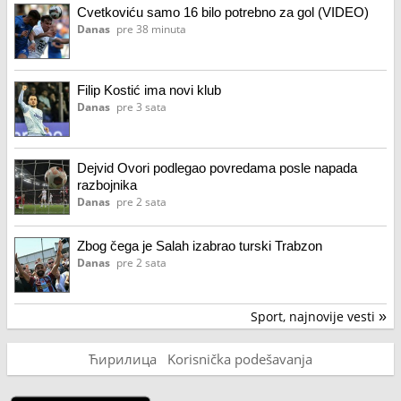
Cvetkoviću samo 16 bilo potrebno za gol (VIDEO)
Danas
pre 38 minuta
Filip Kostić ima novi klub
Danas
pre 3 sata
Dejvid Ovori podlegao povredama posle napada
razbojnika
Danas
pre 2 sata
Zbog čega je Salah izabrao turski Trabzon
Danas
pre 2 sata
Sport, najnovije vesti
»
Ћирилица
Korisnička podešavanja