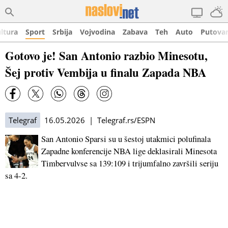
ltura
Sport
Srbija
Vojvodina
Zabava
Teh
Auto
Putova
Gotovo je! San Antonio razbio Minesotu,
Šej protiv Vembija u finalu Zapada NBA
Telegraf
16.05.2026 | Telegraf.rs/ESPN
San Antonio Sparsi su u šestoj utakmici polufinala
Zapadne konferencije NBA lige deklasirali Minesota
Timbervulvse sa 139:109 i trijumfalno završili seriju
sa 4-2.