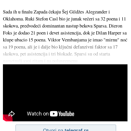
Sada ih u finalu Zapada čekaju Šej Gildžes Alegzander i
Oklahoma. Ruki Stefon Casl bio je junak večeri sa 32 poena i 11
skokova, predvodeći dominantan nastup bekova Sparsa. Dieron
Foks je dodao 21 poen i devet asistencija, dok je Dilan Harper sa
klupe ubacio 15 poena. Viktor Vembanjama je imao "mirnu" noć
sa 19 poena, ali je i dalje bio ključni defanzivni faktor sa 17
skokova, pet asistencija i tri blokade. Sparsi su od starta
nametnuli svoj ritam i na poluvremenu
Otvori na
telegraf.rs