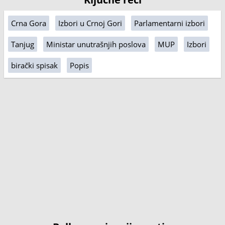
Crna Gora
Izbori u Crnoj Gori
Parlamentarni izbori
Tanjug
Ministar unutrašnjih poslova
MUP
Izbori
birački spisak
Popis