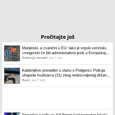
Pročitajte još
Manjinski, a zvanični u EU: Iako je srpski većinski,
crnogorski će biti administrativni jezik u Evropskoj
uniji
Večernje novosti
pre 1 sat
Kalašnjikov pronađen u stanu u Podgorici: Policija
uhapsila muškarca (31) zbog nedozvoljenog držanja
oružja
Kurir
pre 7 sati
Stravično nasilje na Adi Bojani kod poznatog lokala: