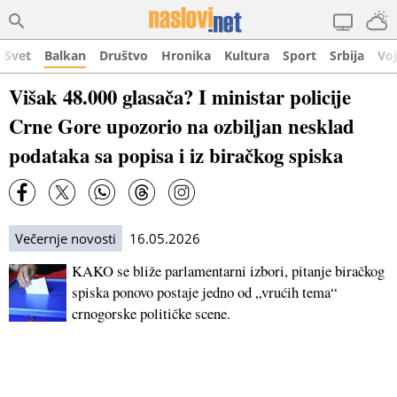
Svet
Balkan
Društvo
Hronika
Kultura
Sport
Srbija
Vo
Višak 48.000 glasača? I ministar policije
Crne Gore upozorio na ozbiljan nesklad
podataka sa popisa i iz biračkog spiska
Večernje novosti
16.05.2026
KAKO se bliže parlamentarni izbori, pitanje biračkog
spiska ponovo postaje jedno od „vrućih tema“
crnogorske političke scene.