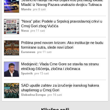
Mladić iz Novog Pazara unakazio dvojicu Tutinaca
Mondo
pre 8 sati
"Nova" piše: Podele u Srpskoj pravoslavnoj crkvi u
Crnoj Gori zbog Vučića
Nova
pre 11 sati
Priština pred novom krizom: Ako institucije ne budu
formirane sutra, slede novi izbori
Euronews
pre 11 sati
Medojević: Vlada Crne Gore se stavila na stranu
etničkog čišćenja, zločina i zločinaca
Sputnik
pre 15 sati
SAD uputile zahtev za izručenje iranskog hakera
uhapšenog u Crnoj Gori
Slobodna Evropa
pre 16 sati
Ključne reči