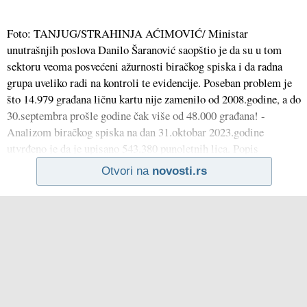
Foto: TANJUG/STRAHINJA AĆIMOVIĆ/ Ministar
unutrašnjih poslova Danilo Šaranović saopštio je da su u tom
sektoru veoma posvećeni ažurnosti biračkog spiska i da radna
grupa uveliko radi na kontroli te evidencije. Poseban problem je
što 14.979 građana ličnu kartu nije zamenilo od 2008.godine, a do
30.septembra prošle godine čak više od 48.000 građana! -
Analizom biračkog spiska na dan 31.oktobar 2023.godine
utvrđeno je da je upisano 543.380 punoletnih lica. Popis
Otvori na
novosti.rs