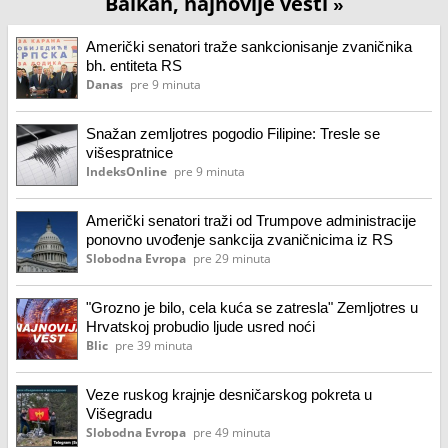
Balkan, najnovije vesti
»
Američki senatori traže sankcionisanje zvaničnika
bh. entiteta RS
Danas
pre 9 minuta
Snažan zemljotres pogodio Filipine: Tresle se
višespratnice
IndeksOnline
pre 9 minuta
Američki senatori traži od Trumpove administracije
ponovno uvođenje sankcija zvaničnicima iz RS
Slobodna Evropa
pre 29 minuta
"Grozno je bilo, cela kuća se zatresla" Zemljotres u
Hrvatskoj probudio ljude usred noći
Blic
pre 39 minuta
Veze ruskog krajnje desničarskog pokreta u
Višegradu
Slobodna Evropa
pre 49 minuta