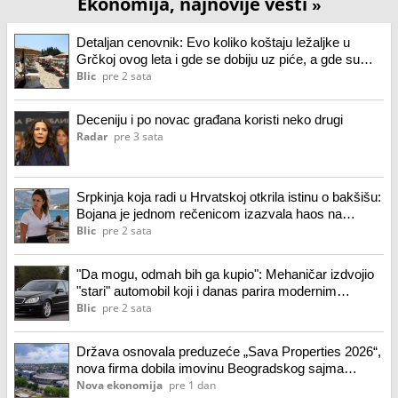
Ekonomija, najnovije vesti
»
Detaljan cenovnik: Evo koliko koštaju ležaljke u
Grčkoj ovog leta i gde se dobiju uz piće, a gde su
papreno skupe
Blic
pre 2 sata
Deceniju i po novac građana koristi neko drugi
Radar
pre 3 sata
Srpkinja koja radi u Hrvatskoj otkrila istinu o bakšišu:
Bojana je jednom rečenicom izazvala haos na
mrežama
Blic
pre 2 sata
"Da mogu, odmah bih ga kupio": Mehaničar izdvojio
"stari" automobil koji i danas parira modernim
vozilima
Blic
pre 2 sata
Država osnovala preduzeće „Sava Properties 2026“,
nova firma dobila imovinu Beogradskog sajma
vrednu 13,6 milijardi dinara
Nova ekonomija
pre 1 dan