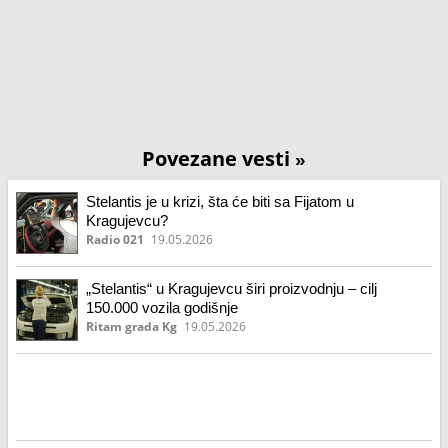
Povezane vesti
»
Stelantis je u krizi, šta će biti sa Fijatom u
Kragujevcu?
Radio 021
19.05.2026
„Stelantis“ u Kragujevcu širi proizvodnju – cilj
150.000 vozila godišnje
Ritam grada Kg
19.05.2026