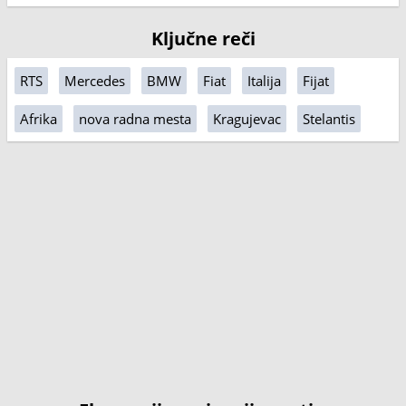
Ključne reči
RTS
Mercedes
BMW
Fiat
Italija
Fijat
Afrika
nova radna mesta
Kragujevac
Stelantis