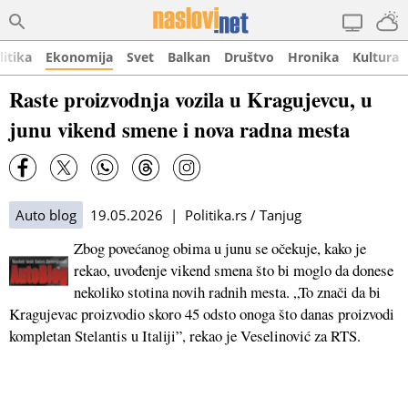
litika
Ekonomija
Svet
Balkan
Društvo
Hronika
Kultura
Raste proizvodnja vozila u Kragujevcu, u
junu vikend smene i nova radna mesta
Auto blog
19.05.2026 | Politika.rs / Tanjug
Zbog povećanog obima u junu se očekuje, kako je
rekao, uvođenje vikend smena što bi moglo da donese
nekoliko stotina novih radnih mesta. „To znači da bi
Kragujevac proizvodio skoro 45 odsto onoga što danas proizvodi
kompletan Stelantis u Italiji”, rekao je Veselinović za RTS.