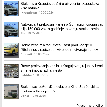
Stelantis u Kragujevcu širi proizvodnju i zapošljava
više radnika
iKragujevac
19.05.2026
Auto-gigant prebacuje karte na Šumadiju: Kragujevac
cilja 150.000 vozila godišnje, otvaraju stotine novih
radnih mesta zbog "grande pande"
Blic
19.05.2026
Dobre vesti iz Kragujevca: Rast proizvodnje u
”Stelantisu”, radiće se i vikendom, otvaraju se nova
radna mesta
Dnevnik
19.05.2026
Raste proizvodnja vozila u Kragujevcu, u junu vikend
smene i nova radna mesta
Politika
19.05.2026
Stelantisov pežo i džip odlaze u Kinu: Šta će biti sa
Fijatom u Kragujevcu?
Danas
19.05.2026
Povezane vesti
»