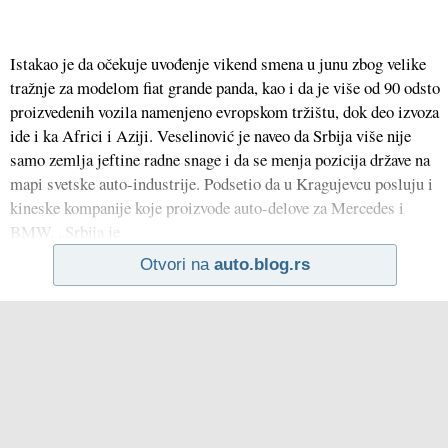
Istakao je da očekuje uvođenje vikend smena u junu zbog velike
tražnje za modelom fiat grande panda, kao i da je više od 90 odsto
proizvedenih vozila namenjeno evropskom tržištu, dok deo izvoza
ide i ka Africi i Aziji. Veselinović je naveo da Srbija više nije
samo zemlja jeftine radne snage i da se menja pozicija države na
mapi svetske auto-industrije. Podsetio da u Kragujevcu posluju i
kineske kompanije koje proizvode auto-delove za Mercedes i
BMW. „Srbija je
Otvori na
auto.blog.rs