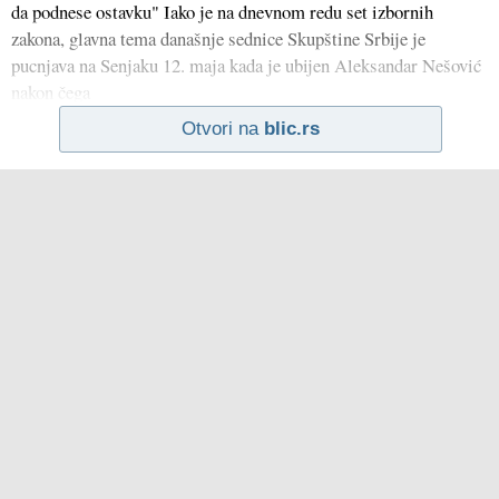
da podnese ostavku" Iako je na dnevnom redu set izbornih
zakona, glavna tema današnje sednice Skupštine Srbije je
pucnjava na Senjaku 12. maja kada je ubijen Aleksandar Nešović
nakon čega
Otvori na
blic.rs