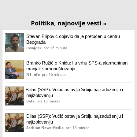
Politika, najnovije vesti
»
Stevan Filipović objavio da je pretučen u centru
Beograda
Insajder
pre 16 minuta
Branko Ružić o Kniću: I u vrhu SPS-a alarmantnan
manjak samopoštovanja
N1 Info
pre 16 minuta
Đilas (SSP): Vučić ostavlja Srbiju najzaduženiju i
najizolovaniju
Beta
pre 16 minuta
Đilas (SSP): Vučić ostavlja Srbiju najzaduženiju i
najizolovaniju
Serbian News Media
pre 16 minuta