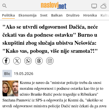
Politika
Ekonomija
Svet
Balkan
Društvo
Hronika
Kult
"Ako se utvrdi odgovornost Dačića, neće
čekati vas da podnese ostavku" Burno u
skupštini zbog slučaja ubistva Nešovića:
"Kako vas, pobogu, više nije sramota?!"
Blic
19.05.2026
Kozma je naveo da "ministar policije treba da snosi
moralnu odgovornost i podnese ostavku kao što je to
učinio Branko Ružić posle tragedije u Ribnikaru"
Snežana Paunović iz SPS-a odgovorila je Kozmi da, "ukoliko se
utvrdi odgovornost ministra policije Dačić neće čekati da ga zovu