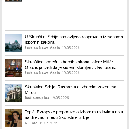
U Skupštini Srbije nastavljena rasprava o izmenama
izbornih zakona
Serbian News Media
19.05.2026
Skupština između izbornih zakona i afere Milić:
Opozicija tvrdi da je sistem slomljen, vlast brani
preporuke ODIHR-a
Serbian News Media
19.05.2026
Skupština Srbije: Rasprava o izbornim zakonima i
Miliću
Radio sto plus
19.05.2026
Tepić: Evropske preporuke o izbornim uslovima nisu
na dnevnom redu Skupštine Srbije
N1 Info
19.05.2026