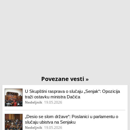
Povezane vesti
»
U Skupštini rasprava o slučaju „Senjak“: Opozicija
traži ostavku ministra Dačića
Nedeljnik
19.05.2026
„Desio se slom države“: Poslanici u parlamentu o
slučaju ubistva na Senjaku
Nedeljnik
19.05.2026