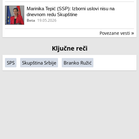
Marinika Tepić (SSP): Izborni uslovi nisu na
dnevnom redu Skupštine
Beta
19.05.2026
Povezane vesti
»
Ključne reči
SPS
Skupština Srbije
Branko Ružić