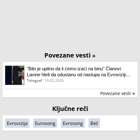
Povezane vesti
»
"Bilo je upitno da li ćemo izaći na binu" Članovi
Lavine hteli da odustanu od nastupa na Evroviziji
zbog ucene
Telegraf
19.05.2026
Povezane vesti
»
Ključne reči
Evrovizija
Eurosong
Evrosong
Beč