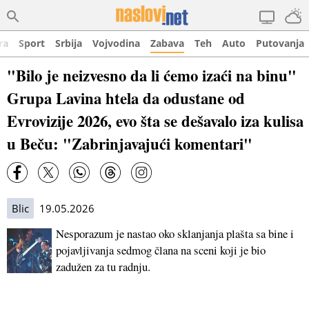
ra
Sport
Srbija
Vojvodina
Zabava
Teh
Auto
Putovanja
"Bilo je neizvesno da li ćemo izaći na binu"
Grupa Lavina htela da odustane od
Evrovizije 2026, evo šta se dešavalo iza kulisa
u Beču: "Zabrinjavajući komentari"
Blic
19.05.2026
Nesporazum je nastao oko sklanjanja plašta sa bine i
pojavljivanja sedmog člana na sceni koji je bio
zadužen za tu radnju.