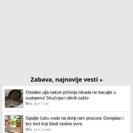
Zabava, najnovije vesti
»
Ostatke ulja nakon prženja nikada ne bacajte u
sudoperu! Stručnjaci otkrili zašto
Blic
pre 1 sat
Sipajte čašu vode na donji ram prozora: Genijalan i
brz test koji štedi stotine evra
Blic
pre 2 sata