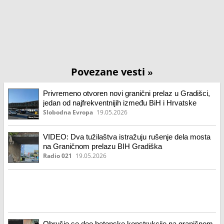
Povezane vesti
»
Privremeno otvoren novi granični prelaz u Gradišci,
jedan od najfrekventnijih između BiH i Hrvatske
Slobodna Evropa
19.05.2026
VIDEO: Dva tužilaštva istražuju rušenje dela mosta
na Graničnom prelazu BIH Gradiška
Radio 021
19.05.2026
Obrušio se deo betonske konstrukcije na graničnom