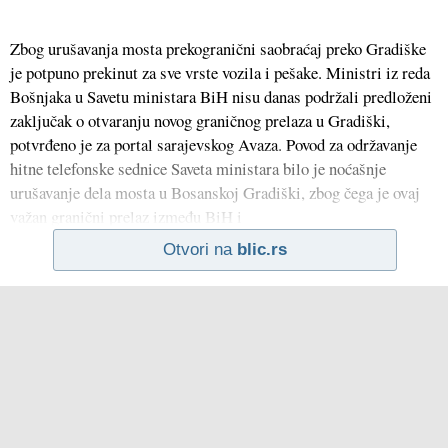
Zbog urušavanja mosta prekogranični saobraćaj preko Gradiške
je potpuno prekinut za sve vrste vozila i pešake. Ministri iz reda
Bošnjaka u Savetu ministara BiH nisu danas podržali predloženi
zaključak o otvaranju novog graničnog prelaza u Gradiški,
potvrđeno je za portal sarajevskog Avaza. Povod za održavanje
hitne telefonske sednice Saveta ministara bilo je noćašnje
urušavanje dela mosta u Bosanskoj Gradiški, zbog čega je ovaj
važan granični prelaz između BiH i
Otvori na
blic.rs