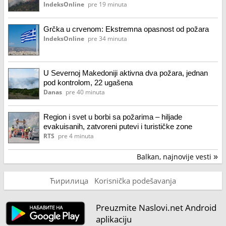
IndeksOnline
pre 19 minuta
Grčka u crvenom: Ekstremna opasnost od požara
IndeksOnline
pre 34 minuta
U Severnoj Makedoniji aktivna dva požara, jednan
pod kontrolom, 22 ugašena
Danas
pre 40 minuta
Region i svet u borbi sa požarima – hiljade
evakuisanih, zatvoreni putevi i turističke zone
RTS
pre 4 minuta
Balkan, najnovije vesti
»
Ћирилица
Korisnička podešavanja
Preuzmite Naslovi.net Android
aplikaciju