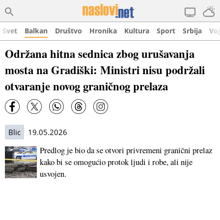
Svet
Balkan
Društvo
Hronika
Kultura
Sport
Srbija
Vo
Održana hitna sednica zbog urušavanja
mosta na Gradiški: Ministri nisu podržali
otvaranje novog graničnog prelaza
Blic
19.05.2026
Predlog je bio da se otvori privremeni granični prelaz
kako bi se omogućio protok ljudi i robe, ali nije
usvojen.