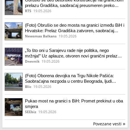
prelazu Gradiška, saobraćaj preusmeren preko
novog mosta
RTS
19.05.2026
(Foto) Obrušio se deo mosta na granici između BiH i
Hrvatske: Prelaz Gradiška zatvoren, saobraćaj
preko nove lokacije
Newsmax Balkans
19.05.2026
„To što oni u Sarajevu rade nije politika, nego
mržnja!” Uz aplauze, otvoren novi granični prelaz
Gradiška koji povezuje BiH sa Hrvatskom (video)
Dnevnik
19.05.2026
(Foto) Oborena devojka na Trgu Nikole Pašića:
Saobraćajna nezgoda u centru Beograda, ljudi
odmah pritrčali da joj pomognu
Blic
19.05.2026
Pukao most na granici s BiH: Promet prekinut u oba
smjera
SEEbiz
19.05.2026
Povezane vesti
»